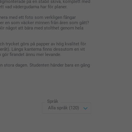
ärdigmonterade på en stabil skiva, komplett med
tt vad vädergudarna har för planer.
era med ett foto som verkligen fångar
eller en som väcker minnen från åren som gått?
 blir något att bära med stolthet genom hela
ch trycket görs på papper av hög kvalitet för
teråt). Längs kanterna finns dessutom en vit
 gör firandet ännu mer levande.
den stora dagen. Studenten händer bara en gång
Språk