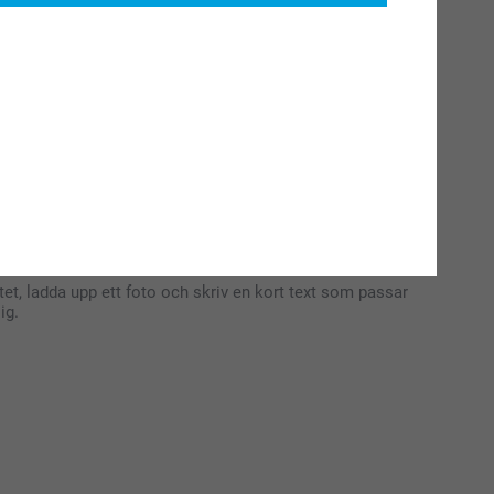
tet, ladda upp ett foto och skriv en kort text som passar
ig.