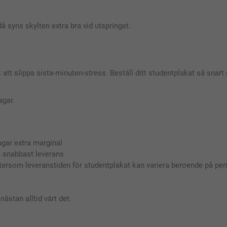
 då syns skylten extra bra vid utspringet.
tt slippa sista-minuten-stress. Beställ ditt studentplakat så snart du
agar.
gar extra marginal
a snabbast leverans
ftersom leveranstiden för studentplakat kan variera beroende på per
nästan alltid värt det.