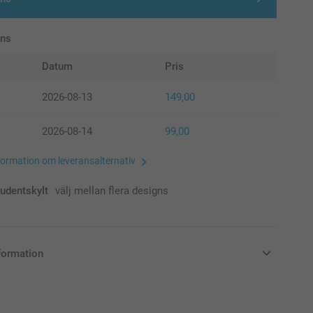
ans
Datum
Pris
2026-08-13
149,00
2026-08-14
99,00
formation om leveransalternativ
udentskylt
välj mellan flera designs
formation
i svenska kronor (SEK), inklusive moms och exklusive porto.