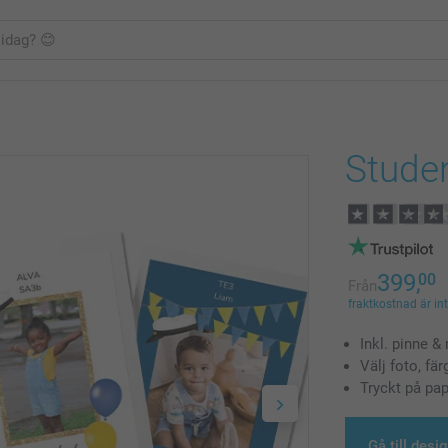
Stude
399,
00
Från
fraktkostnad är in
Inkl. pinne &
Välj foto, fä
Tryckt på pap
Gå till desi