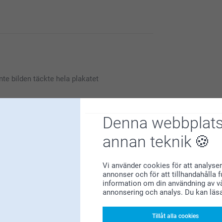
r funderingar.
 vara enkelt, smart och roligt att beställa dina
nte bilden täckte hela plakatet
da att du är nöjd med produkterna och vår
Denna webbplats
annan teknik
 nöjd, även om allt kanske inte blev helt som
Vi använder cookies för att analyser
snabb leverans som var väl förpackad
e och att studenten fick en minnesvärd dag.
annonser och för att tillhandahålla 
information om din användning av vå
annonsering och analys. Du kan läs
Tillåt alla cookies