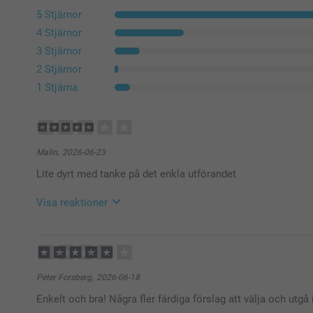
5 Stjärnor
4 Stjärnor
3 Stjärnor
2 Stjärnor
1 Stjärna
Malin,
2026-06-23
Lite dyrt med tanke på det enkla utförandet
Visa reaktioner
2026-06-25
10:25
Hej Malin,
Peter Forsberg,
2026-06-18
Tusen tack för din feedback. Dina åsikter är värdefulla
Enkelt och bra! Några fler färdiga förslag att välja och utgå 
arbete för att göra din upplevelse som kund hos oss