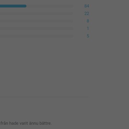
84
22
8
1
5
 för oss och vi tar dem till oss i vårt fortsatta
ifrån hade varit ännu bättre.
 så bra som möjligt.