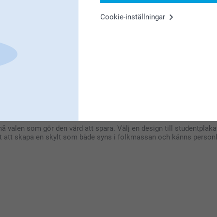
Cookie-inställningar
r nöjd med ditt Studentplakat och hoppas att
5
ligt att höra att du är nöjd med
tå där utanför skolan när det är utspring, och
må valen som gör den värd att spara. Välj en design till studentplaka
bbt att skapa en skylt som både syns i folkmassan och känns personl