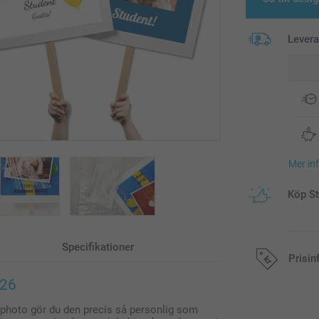
Lever
Mer in
Köp St
Specifikationer
Prisin
026
Alla priser är 
tphoto gör du den precis så personlig som