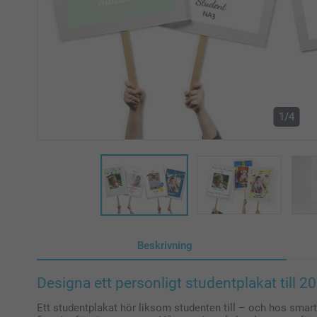
1/4
Beskrivning
Designa ett personligt studentplakat till 2
Ett studentplakat hör liksom studenten till – och hos smar