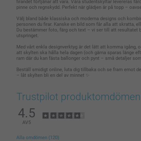
firandet förtjänar att vara. Våra studentskyltar levereras f
pinne och regnskydd. Perfekt när glädjen är på topp – oavse
Välj bland både klassiska och moderna designs och kombin
personen du firar. Kanske en bild som får alla att skratta, 
Du bestämmer foto, färg och text – vi ser till att resultatet
utspringet.
Med vårt enkla designverktyg är det lätt att komma igång, o
att skylten ska hålla hela dagen (och gärna sparas länge ef
ram där du kan fästa ballonger och pynt – små detaljer som
Beställ smidigt online, luta dig tillbaka och se fram emot 
– låt skylten bli en del av minnet ✨
Trustpilot produktomdömen
4.5
AV
5
Alla omdömen (120)