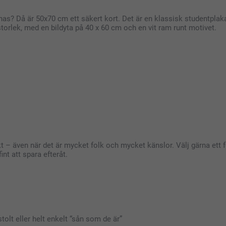
nas? Då är 50x70 cm ett säkert kort. Det är en klassisk studentplakat
 storlek, med en bildyta på 40 x 60 cm och en vit ram runt motivet.
kt – även när det är mycket folk och mycket känslor. Välj gärna ett f
int att spara efteråt.
tolt eller helt enkelt “sån som de är”