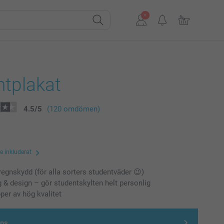
ntplakat
4.5
/
5
(120 omdömen)
te inkluderat
 regnskydd (för alla sorters studentväder 😉)
rg & design – gör studentskylten helt personlig
per av hög kvalitet
gns