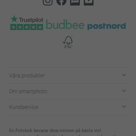
Våra produkter
Etiketter
Om smartphoto
Fotokort
Fotopresenter
Om smartphoto
Kundservice
Fotoböcker
För affiliates
Canvas & Väggdekoration
Allmän integritetspolicy
Kontakta oss & FAQ
Bilder, Fotoförstoring & Fotohäften
Cookie Policy
smartgaranti
En Fotobok bevarar dina minnen på bästa vis!
Skal till Mobil & Surfplatta
Sitemap
smartbonus