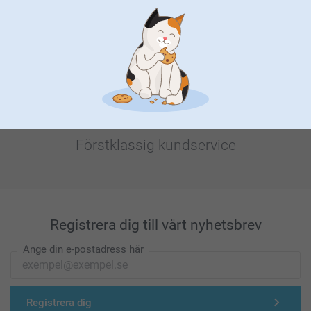
Letar du efter inspiration?
Förstklassig kundservice
Registrera dig till vårt nyhetsbrev
Ange din e-postadress här
Registrera dig