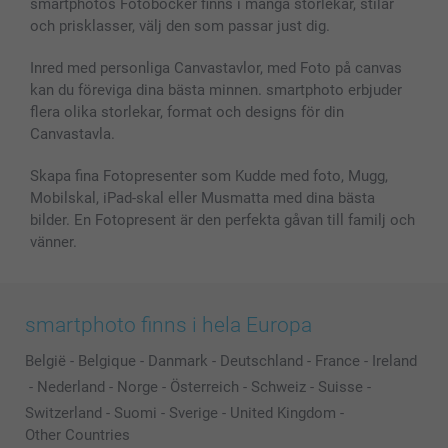
smartphotos Fotoböcker finns i många storlekar, stilar
MyNameBook
Villkor och garantier
Priser & betalning
och prisklasser, välj den som passar just dig.
Fotoalmanackor & Fotoagenda
Investor Relations
Status på beställningar
Fotoramar & Tillbehör
Inred med personliga Canvastavlor, med Foto på canvas
kan du föreviga dina bästa minnen. smartphoto erbjuder
Presentkort
flera olika storlekar, format och designs för din
Alla fotoprodukter
Canvastavla.
Skapa fina Fotopresenter som Kudde med foto, Mugg,
Mobilskal, iPad-skal eller Musmatta med dina bästa
bilder. En Fotopresent är den perfekta gåvan till familj och
vänner.
smartphoto finns i hela Europa
België
-
Belgique
-
Danmark
-
Deutschland
-
France
-
Ireland
-
Nederland
-
Norge
-
Österreich
-
Schweiz
-
Suisse
-
Switzerland
-
Suomi
-
Sverige
-
United Kingdom
-
Other Countries