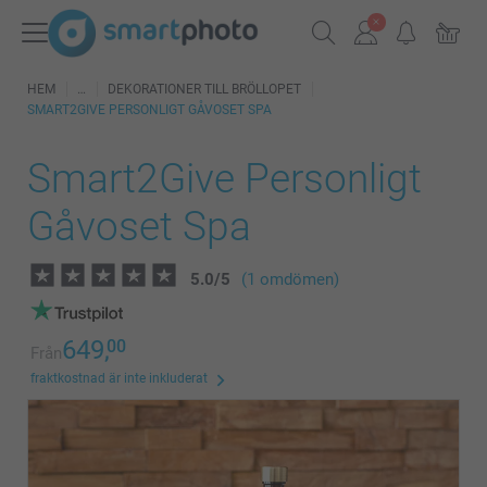
HEM
DEKORATIONER TILL BRÖLLOPET
SMART2GIVE PERSONLIGT GÅVOSET SPA
Smart2Give Personligt
Gåvoset Spa
5.0
/
5
(1 omdömen)
649,
00
Från
fraktkostnad är inte inkluderat