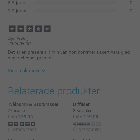
2 Stjärnor
0
1 Stjärna
0
Aya El Haj,
2025-05-30
Det är en present till min vän hon kommer säkert vara glad
super elegant present
Visa reaktioner
2025-06-04
Relaterade produkter
10:36
Hej!
Stort tack för dina ⭐️⭐️⭐️⭐️⭐️ och omdöme, vi hoppas
Tvålpump & Badrumsset
Diffuser
att din vän av gåvan kommer att bli nöjd med
2 varianter
2 varianter
gåvosetet, en perfekt present!
Från
279,00
Från
199,00
Vi önskar dig en fin dag!
Varma hälsningar,
(1 omdömen)
(1 omdömen)
Miia @smartphoto