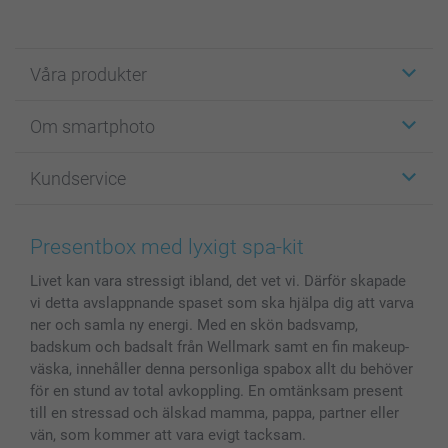
Våra produkter
Etiketter
Om smartphoto
Fotokort
Fotopresenter
Om smartphoto
Kundservice
Fotoböcker
För affiliates
Canvas & Väggdekoration
Allmän integritetspolicy
Kontakta oss & FAQ
Bilder, Fotoförstoring & Fotohäften
Cookie Policy
smartgaranti
Presentbox med lyxigt spa-kit
Skal till Mobil & Surfplatta
Sitemap
smartbonus
Livet kan vara stressigt ibland, det vet vi. Därför skapade
MyNameBook
Villkor och garantier
Priser & betalning
vi detta avslappnande spaset som ska hjälpa dig att varva
Fotoalmanackor & Fotoagenda
Investor Relations
Status på beställningar
ner och samla ny energi. Med en skön badsvamp,
Fotoramar & Tillbehör
badskum och badsalt från Wellmark samt en fin makeup-
Presentkort
väska, innehåller denna personliga spabox allt du behöver
för en stund av total avkoppling. En omtänksam present
Alla fotoprodukter
till en stressad och älskad mamma, pappa, partner eller
vän, som kommer att vara evigt tacksam.