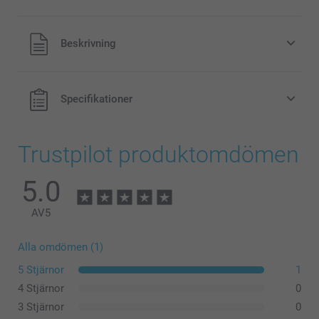
Alla priser är i svenska kronor (SEK), inklusive moms och
Beskrivning
exklusive porto.
Specifikationer
Trustpilot produktomdömen
5.0
AV
5
Alla omdömen (1)
5 Stjärnor
1
4 Stjärnor
0
3 Stjärnor
0