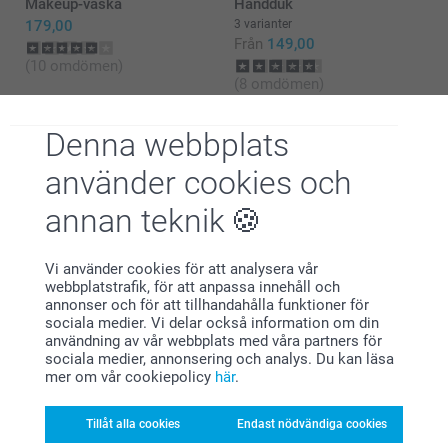
Makeup-väska
Handduk
13:46
179,00
3 varianter
Ja det är jag säkert på att hon kommer kommer bli
Från
149,00
god för det, ❤️‍🔥❤️‍🔥❤️‍🔥❤️‍🔥 ska ge henne det denna
vecka🫶🏻
(10 omdömen)
(8 omdömen)
Denna webbplats
använder cookies och
annan teknik
Varför
smartphoto
?
Vi använder cookies för att analysera vår
webbplatstrafik, för att anpassa innehåll och
annonser och för att tillhandahålla funktioner för
sociala medier. Vi delar också information om din
användning av vår webbplats med våra partners för
sociala medier, annonsering och analys. Du kan läsa
mer om vår cookiepolicy
här
.
Nöjd kundgaranti
Tillåt alla cookies
Endast nödvändiga cookies