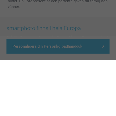
bilder. En Fotopresent är den perfekta gåvan till familj och
vänner.
smartphoto finns i hela Europa
België
-
Belgique
-
Danmark
-
Deutschland
-
France
-
Ireland
-
Nederland
-
Norge
-
Österreich
-
Schweiz
-
Suisse
-
Personalisera din Personlig badhandduk
Switzerland
-
Suomi
-
Sverige
-
United Kingdom
-
Other Countries
Alla priser är i svenska kronor (SEK), inklusive moms och exklusive porto.
© smartphoto group. All rights reserved