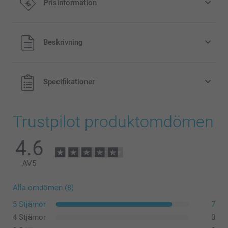
Prisinformation
Alla priser är i svenska kronor (SEK), inklusive moms och
Beskrivning
exklusive porto.
Specifikationer
Trustpilot produktomdömen
4.6
AV
5
Alla omdömen (8)
5 Stjärnor
7
4 Stjärnor
0