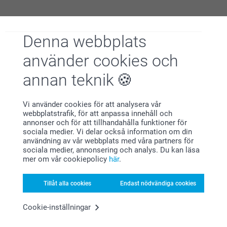
2026-07-22
11:12
Denna webbplats
Hej Karolina,
Elin,
2026-07-13
Stort tack för dina ⭐️⭐️⭐️⭐️⭐️ och omdöme, kul att du
använder cookies och
är nöjd med din handduk!
Jättebra upplösning på fotot!
Vi önskar dig en fin dag!
annan teknik
Visa reaktioner
Varma hälsningar,
Helene @smartphoto
Vi använder cookies för att analysera vår
webbplatstrafik, för att anpassa innehåll och
2026-07-22
annonser och för att tillhandahålla funktioner för
11:57
sociala medier. Vi delar också information om din
Hej Elin,
användning av vår webbplats med våra partners för
Ludmila Zvirbla,
2026-03-03
sociala medier, annonsering och analys. Du kan läsa
Stort tack för dina ⭐️⭐️⭐️⭐️⭐️ och omdöme, kul att du
mer om vår cookiepolicy
här
.
är nöjd med din handduk!
Handduken är i bra kvalite och med tydlig och bra tryck på!
Vi önskar dig en fin dag!
Visa reaktioner
Tillåt alla cookies
Endast nödvändiga cookies
Varma hälsningar,
Helene @smartphoto
Cookie-inställningar
2026-03-03
13:33
Hej Ludmila,