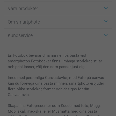
Våra produkter
Etiketter
Om smartphoto
Fotokort
Fotopresenter
Om smartphoto
Kundservice
Fotoböcker
För affiliates
Canvas & Väggdekoration
Allmän integritetspolicy
Kontakta oss & FAQ
Bilder, Fotoförstoring & Fotohäften
Cookie Policy
smartgaranti
En Fotobok bevarar dina minnen på bästa vis!
Skal till Mobil & Surfplatta
Sitemap
smartbonus
smartphotos Fotoböcker finns i många storlekar, stilar
MyNameBook
Villkor och garantier
Priser & betalning
och prisklasser, välj den som passar just dig.
Fotoalmanackor & Fotoagenda
Investor Relations
Status på beställningar
Fotoramar & Tillbehör
Inred med personliga Canvastavlor, med Foto på canvas
kan du föreviga dina bästa minnen. smartphoto erbjuder
Presentkort
flera olika storlekar, format och designs för din
Alla fotoprodukter
Canvastavla.
Skapa fina Fotopresenter som Kudde med foto, Mugg,
Mobilskal, iPad-skal eller Musmatta med dina bästa