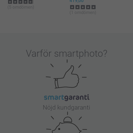
419,00
(5 omdömen)
(1 omdömen)
Varför
smartphoto
?
Nöjd kundgaranti