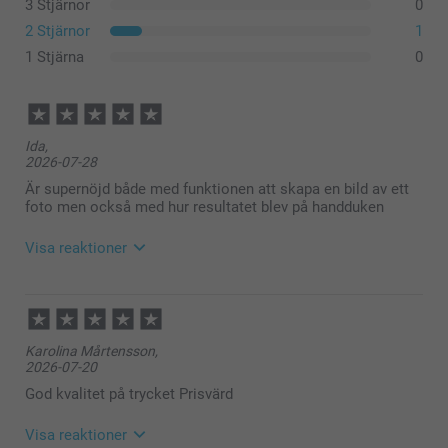
3 Stjärnor
0
2 Stjärnor
1
1 Stjärna
0
Ida,
2026-07-28
Är supernöjd både med funktionen att skapa en bild av ett
foto men också med hur resultatet blev på handduken
Visa reaktioner
2026-07-30
12:08
Hej Ida,
Karolina Mårtensson,
Stort tack för dina ⭐️⭐️⭐️⭐️⭐️ och omdöme, kul att du
2026-07-20
är nöjd med din handduk!
Vi önskar dig en fin dag!
God kvalitet på trycket Prisvärd
Varma hälsningar,
Kirsi @smartphoto
Visa reaktioner