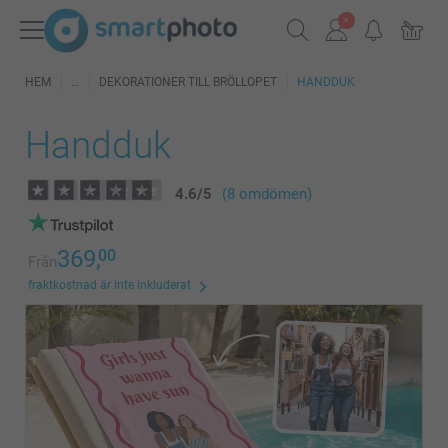
HEM
DEKORATIONER TILL BRÖLLOPET
HANDDUK
Handduk
4.6
/
5
(8 omdömen)
369,
00
Från
fraktkostnad är inte inkluderat