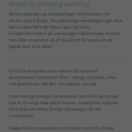
Bilder, Fotoförstoring & Fotohäften
Cookie Policy
smartgaranti
Beställ en personlig namntag
Skal till Mobil & Surfplatta
Sitemap
smartbonus
Skicka dina barn på sommarläger, till förskolan och
MyNameBook
Villkor och garantier
Priser & betalning
skolan utan krångel. Den personliga namntaggen gör dina
Fotoalmanackor & Fotoagenda
Investor Relations
Status på beställningar
barns saker lätta att känna igen. Skriv din
Fotoramar & Tillbehör
kontaktinformation på namntaggen tillsammans med ett
Presentkort
foto eller en symbol så att du går att få tag på om de
tappar bort sina saker.
Alla fotoprodukter
En Fotobok bevarar dina minnen på bästa vis!
smartphotos Fotoböcker finns i många storlekar, stilar
och prisklasser, välj den som passar just dig.
Inred med personliga Canvastavlor, med Foto på canvas
kan du föreviga dina bästa minnen. smartphoto erbjuder
flera olika storlekar, format och designs för din
Canvastavla.
Skapa fina Fotopresenter som Kudde med foto, Mugg,