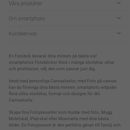
Våra produkter
Etiketter
Om smartphoto
Fotokort
Fotopresenter
Om smartphoto
Kundservice
Fotoböcker
För affiliates
Canvas & Väggdekoration
Allmän integritetspolicy
Kontakta oss & FAQ
Bilder, Fotoförstoring & Fotohäften
Cookie Policy
smartgaranti
En Fotobok bevarar dina minnen på bästa vis!
Skal till Mobil & Surfplatta
Sitemap
smartbonus
smartphotos Fotoböcker finns i många storlekar, stilar
MyNameBook
Villkor och garantier
Priser & betalning
och prisklasser, välj den som passar just dig.
Fotoalmanackor & Fotoagenda
Investor Relations
Status på beställningar
Fotoramar & Tillbehör
Inred med personliga Canvastavlor, med Foto på canvas
kan du föreviga dina bästa minnen. smartphoto erbjuder
Presentkort
flera olika storlekar, format och designs för din
Alla fotoprodukter
Canvastavla.
Skapa fina Fotopresenter som Kudde med foto, Mugg,
Mobilskal, iPad-skal eller Musmatta med dina bästa
bilder. En Fotopresent är den perfekta gåvan till familj och