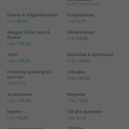
(1430 omdömen)
Canvas & Väggdekoration
Fotopresenter
Från
49,00
Från
2,19
Muggar, skålar, glas &
Klistermärken
flaskor
Från
69,00
Från
119,00
Textil
Mobilskal & datorfodral
Från
149,00
Från
199,00
Personlig inredning till
Leksaker
hemmet
Från
149,00
Från
2,19
Accessoarer
Magneter
Från
119,00
Från
79,00
Nyheter
Till alla djurvänner
Från
99,00
Från
2,19
As seen on socials
Tillfällen