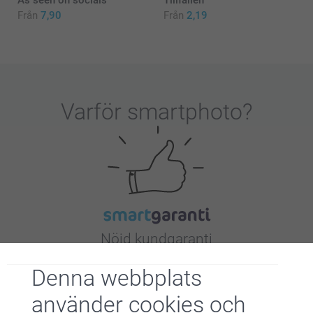
Från
7,90
Från
2,19
Varför
smartphoto
?
Nöjd kundgaranti
Denna webbplats
använder cookies och