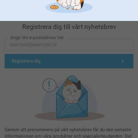
Registrera dig till vårt nyhetsbrev
Ange din e-postadress här
Registrera dig
Genom att prenumerera på vårt nyhetsbrev får du den senaste
informationen om våra produkter och specialerbjudanden. Det