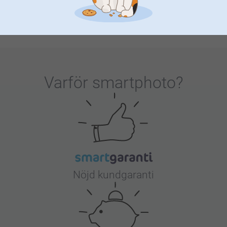
rum – det är deras första lilla värld, en plats fylld av värme,
komfort och all den kärlek du kan tänka dig. Vi är här för att
hjälpa dig att göra det så mysigt, lekfullt och personligt
som du drömmer om. Från bedårande väggkonst som
sprider glädje till personliga detaljer som firar vem de är,
har vår kollektion allt du behöver för att skapa en plats som
Varför
smartphoto
?
känns som hemma från dag ett. Låt oss förvandla deras
rum till en fristad av kärlek och fantasi, där söta drömmar
börjar och minnen skapas. 💫
Nöjd kundgaranti