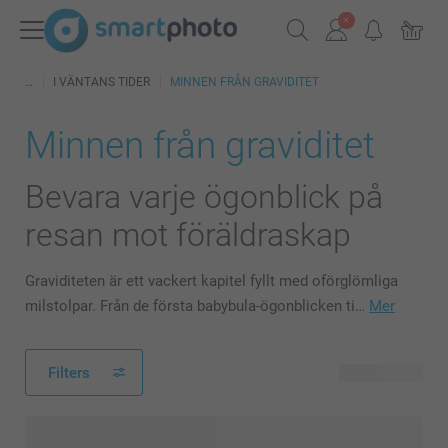
I VÄNTANS TIDER
MINNEN FRÅN GRAVIDITET
Minnen från graviditet
Bevara varje ögonblick på
resan mot föräldraskap
Graviditeten är ett vackert kapitel fyllt med oförglömliga
milstolpar. Från de första babybula-ögonblicken ti…
Mer
Filters
65 produkter