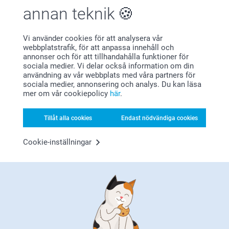
ankomsten av din lilla på ett oförglömligt sätt. Upptäck vårt
annan teknik
utbud av omtänksamma födelsegåvor, personliga
födelsekort och unika minnessaker för att bevara de första
Vi använder cookies för att analysera vår
dyrbara ögonblicken. Ta en titt i vår födelse-shop och hitta
webbplatstrafik, för att anpassa innehåll och
perfekta sätt att hedra denna vackra nya början.
annonser och för att tillhandahålla funktioner för
sociala medier. Vi delar också information om din
användning av vår webbplats med våra partners för
sociala medier, annonsering och analys. Du kan läsa
mer om vår cookiepolicy
här
.
Tillåt alla cookies
Endast nödvändiga cookies
Cookie-inställningar
Att designa ett babyrum är ett av de mest speciella sätten
att förbereda för din lilla ankomst. Det är mer än bara ett