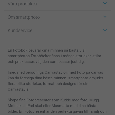
Våra produkter
Etiketter
Om smartphoto
Fotokort
Fotopresenter
Om smartphoto
Kundservice
Fotoböcker
För affiliates
Canvas & Väggdekoration
Allmän integritetspolicy
Kontakta oss & FAQ
Bilder, Fotoförstoring & Fotohäften
Cookie Policy
smartgaranti
En Fotobok bevarar dina minnen på bästa vis!
Skal till Mobil & Surfplatta
Sitemap
smartbonus
smartphotos Fotoböcker finns i många storlekar, stilar
MyNameBook
Villkor och garantier
Priser & betalning
och prisklasser, välj den som passar just dig.
Fotoalmanackor & Fotoagenda
Investor Relations
Status på beställningar
Fotoramar & Tillbehör
Inred med personliga Canvastavlor, med Foto på canvas
kan du föreviga dina bästa minnen. smartphoto erbjuder
Presentkort
flera olika storlekar, format och designs för din
Alla fotoprodukter
Canvastavla.
Skapa fina Fotopresenter som Kudde med foto, Mugg,
Mobilskal, iPad-skal eller Musmatta med dina bästa
bilder. En Fotopresent är den perfekta gåvan till familj och