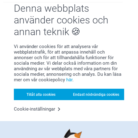
Denna webbplats
Nöjd kundgaranti
använder cookies och
annan teknik
Vi använder cookies för att analysera vår
webbplatstrafik, för att anpassa innehåll och
annonser och för att tillhandahålla funktioner för
sociala medier. Vi delar också information om din
Bonus på alla dina köp
användning av vår webbplats med våra partners för
sociala medier, annonsering och analys. Du kan läsa
mer om vår cookiepolicy
här
.
Tillåt alla cookies
Endast nödvändiga cookies
Cookie-inställningar
Letar du efter inspiration?