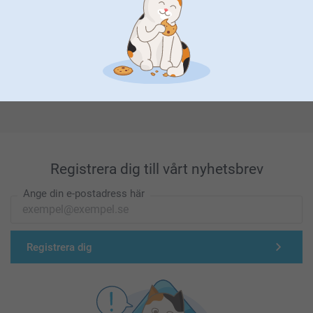
Förstklassig kundservice
Registrera dig till vårt nyhetsbrev
Ange din e-postadress här
Registrera dig