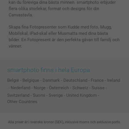
kan du föreviga dina bästa minnen. smartphoto erbjuder
Presentkort
flera olika storlekar, format och designs för din
Alla fotoprodukter
Canvastavla.
Skapa fina Fotopresenter som Kudde med foto, Mugg,
Mobilskal, iPad-skal eller Musmatta med dina bästa
bilder. En Fotopresent är den perfekta gåvan till familj och
vänner.
smartphoto finns i hela Europa
België
-
Belgique
-
Danmark
-
Deutschland
-
France
-
Ireland
-
Nederland
-
Norge
-
Österreich
-
Schweiz
-
Suisse
-
Switzerland
-
Suomi
-
Sverige
-
United Kingdom
-
Other Countries
Alla priser är i svenska kronor (SEK), inklusive moms och exklusive porto.