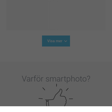
Visa mer
Varför
smartphoto
?