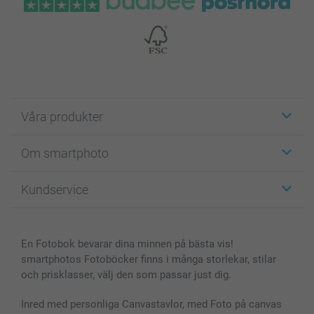
Våra produkter
Etiketter
Om smartphoto
Fotokort
Fotopresenter
Om smartphoto
Kundservice
Fotoböcker
För affiliates
Canvas & Väggdekoration
Allmän integritetspolicy
Kontakta oss & FAQ
Bilder, Fotoförstoring & Fotohäften
Cookie Policy
smartgaranti
En Fotobok bevarar dina minnen på bästa vis!
Skal till Mobil & Surfplatta
Sitemap
smartbonus
smartphotos Fotoböcker finns i många storlekar, stilar
MyNameBook
Villkor och garantier
Priser & betalning
och prisklasser, välj den som passar just dig.
Fotoalmanackor & Fotoagenda
Investor Relations
Status på beställningar
Fotoramar & Tillbehör
Inred med personliga Canvastavlor, med Foto på canvas