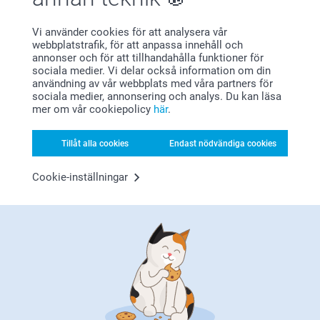
Nöjd kundgaranti
Vi använder cookies för att analysera vår
webbplatstrafik, för att anpassa innehåll och
annonser och för att tillhandahålla funktioner för
sociala medier. Vi delar också information om din
användning av vår webbplats med våra partners för
sociala medier, annonsering och analys. Du kan läsa
mer om vår cookiepolicy
här
.
Bonus på alla dina köp
Tillåt alla cookies
Endast nödvändiga cookies
Cookie-inställningar
Letar du efter inspiration?