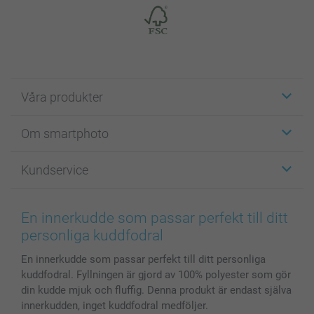
Våra produkter
Etiketter
Om smartphoto
Fotokort
Fotopresenter
Om smartphoto
Kundservice
Fotoböcker
För affiliates
Canvas & Väggdekoration
Allmän integritetspolicy
Kontakta oss & FAQ
Bilder, Fotoförstoring & Fotohäften
Cookie Policy
smartgaranti
En innerkudde som passar perfekt till ditt
Skal till Mobil & Surfplatta
Sitemap
smartbonus
personliga kuddfodral
MyNameBook
Villkor och garantier
Priser & betalning
En innerkudde som passar perfekt till ditt personliga
Fotoalmanackor & Fotoagenda
Investor Relations
Status på beställningar
kuddfodral. Fyllningen är gjord av 100% polyester som gör
Fotoramar & Tillbehör
din kudde mjuk och fluffig. Denna produkt är endast själva
Presentkort
innerkudden, inget kuddfodral medföljer.