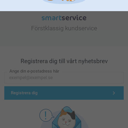
Förstklassig kundservice
Registrera dig till vårt nyhetsbrev
Ange din e-postadress här
Registrera dig