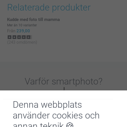
Relaterade produkter
Kudde med foto till mamma
Mer än 10 varianter
Från
239,00
(243 omdömen)
Varför
smartphoto
?
Denna webbplats
använder cookies och
annan teknik