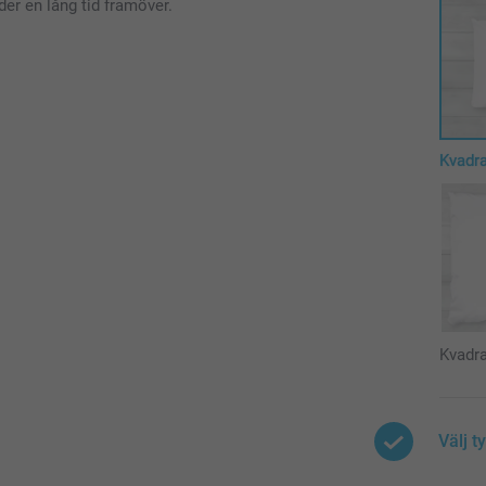
r en lång tid framöver.
Kvadr
Kvadra
Välj t