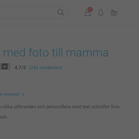
 med foto till mamma
4.7
/
5
(243 omdömen)
te inkluderat
n olika utföranden och personifiera med text och/eller foto
nish