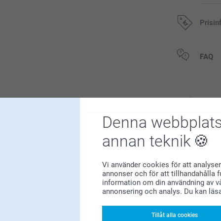
Prisin
Alla priser är 
FAQ
Relate
Denna webbplats
Språk
Värmeljushålla
5 varianter
annan teknik
Från
169,00
(92 omdömen)
Vi använder cookies för att analyser
annonser och för att tillhandahålla 
information om din användning av vå
Badcape baby
197
annonsering och analys. Du kan läs
289,00
27
8
(7 omdömen)
Tillåt alla cookies