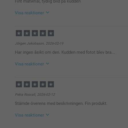
Fint matwrial, tydlig bild på kudden
Visa reaktioner
2026-04-14
10:10
Hej Jasmina,
Tack för de fina orden! Vad roligt att kudden blev s
Jörgen Jakobsson,
2026-02-19
tydlig bild gör verkligen hemmet lite mer unikt. Vi h
Har ingen åsikt om den. Kudden med fotot blev bra...
Varma hälsningar
Kirsi @smartphoto
Visa reaktioner
2026-02-23
13:41
Hej Jörgen,
Stort tack för dina ⭐️⭐️⭐️⭐️⭐️ och omdöme, kul att du ä
Petra Rosvall,
2026-02-12
kunna ha sin egen prydnadskudde framme!
Stämde överens med beskrivningen. Fin produkt.
Vi önskar dig en fin dag!
Varma hälsningar,
Kirsi @smartphoto
Visa reaktioner