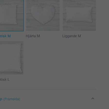
atisk M
Hjärta M
Liggande M
tisk L
yp
(Framsida)