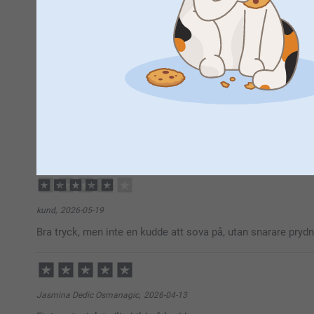
2 Stjärnor
1 Stjärna
Gun-Britt Gustafsson,
2026-07-09
Klart och tydlig bild ! Trevligt att ha i min soffa
Visa reaktioner
2026-07-13
13:47
Hej Gun-Britt,
kund,
2026-05-19
Stort tack för dina ⭐️⭐️⭐️⭐️ och omdöme, kul att du 
Bra tryck, men inte en kudde att sova på, utan snarare prydn
Vi önskar dig en fin dag!
Varma hälsningar,
Helene @smartphoto
Jasmina Dedic Osmanagic,
2026-04-13