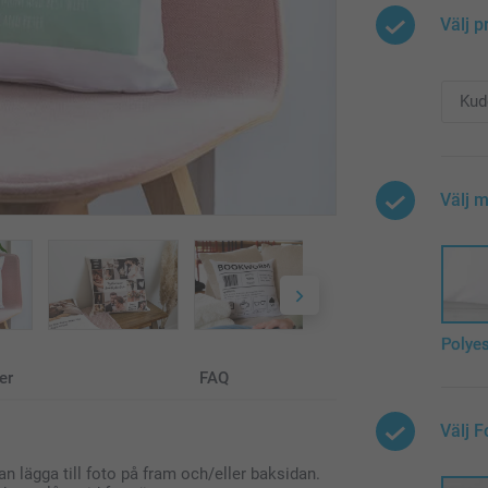
Välj p
Välj m
Polyes
er
FAQ
Välj 
 lägga till foto på fram och/eller baksidan.