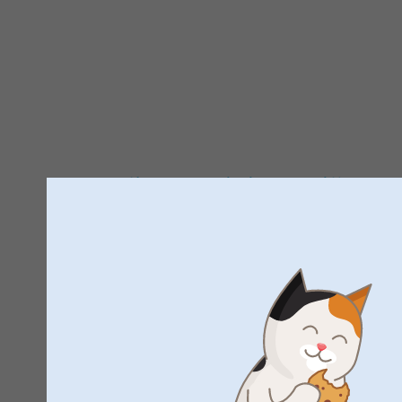
Trustpilot produktomdömen
4.7
AV
5
Alla omdömen (243)
5 Stjärnor
4 Stjärnor
3 Stjärnor