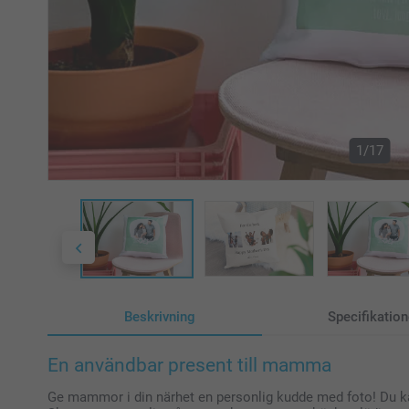
1/17
Beskrivning
Specifikation
En användbar present till mamma
Ge mammor i din närhet en personlig kudde med foto! Du kan