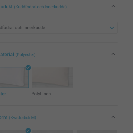
rodukt
(Kuddfodral och innerkudde)
aterial
(Polyester)
ter
PolyLinen
Form
(Kvadratisk M)