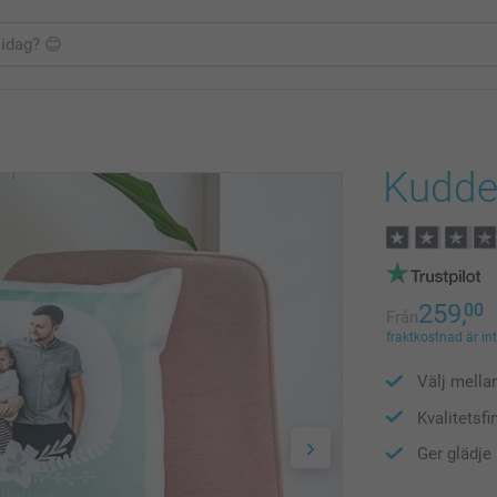
Kudde
259,
00
Från
fraktkostnad är in
Välj mella
Kvalitetsfi
Ger glädje