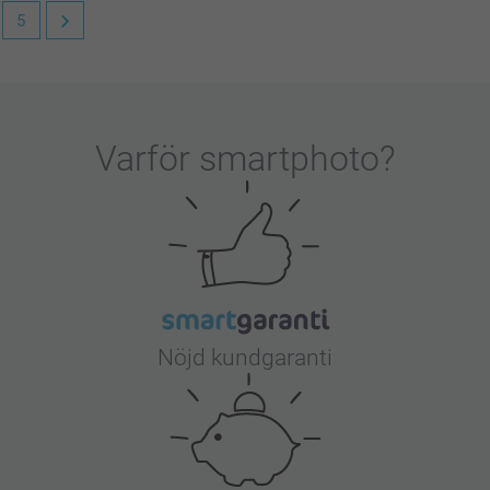
5
rväntningar och motsvarade beskrivningen. Vi
Varför
smartphoto
?
Nöjd kundgaranti