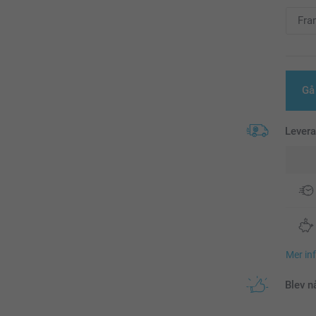
Gå 
Lever
Mer in
Blev n