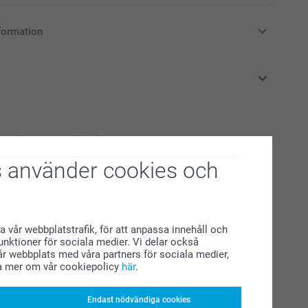
formation
i svenska kronor (SEK), inklusive moms och exklusive porto.
rade produkter
 använder cookies och
re
Fotoblock i trä
Ny variant
3 varianter
Från
249,00
(17 omdömen)
a vår webbplatstrafik, för att anpassa innehåll och
funktioner för sociala medier. Vi delar också
r webbplats med våra partners för sociala medier,
Gosedjur
a mer om vår cookiepolicy
här
.
7 varianter
Från
179,00
Endast nödvändiga cookies