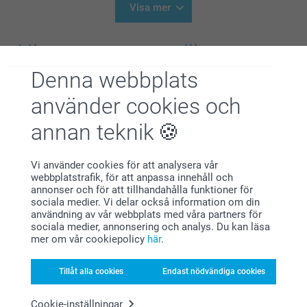
Visa mer
Hitta en present till:
Sortera efter
Denna webbplats
använder cookies och
Presenter till henne
Presenter till honom
annan teknik
Från
2,19
Från
2,19
Presenter till barn
Presenter till vänner
Vi använder cookies för att analysera vår
webbplatstrafik, för att anpassa innehåll och
Från
49,00
Från
2,19
annonser och för att tillhandahålla funktioner för
sociala medier. Vi delar också information om din
Presenter till nyfödd
Presenter till mormor och
användning av vår webbplats med våra partners för
farmor
Från
109,00
sociala medier, annonsering och analys. Du kan läsa
Från
2,19
mer om vår cookiepolicy
här
.
Presenter till morfar och
Present till gudmor
farfar
Tillåt alla cookies
Endast nödvändiga cookies
Från
2,19
Från
2,19
Cookie-inställningar