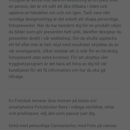
fotografi är alltså inte bara en avbildning av en plats eller
en person, det är ett sätt att åka tillbaka i tiden och
uppleva en händelse om och om igen. Tack vare vårt
smidiga designverktyg är det enkelt att skapa personliga
fotopresenter. När du har bestämt dig för en produkt väljer
du bilder som gör presenten helt unik, därefter designar du
presenten direkt i vår webbshop. Om du skulle upptäcka
ett fel eller inte är helt nöjd med resultatet skyddas du av
vår smartgaranti, vilket innebär att vi står för en likvärdig
fotopresent utan extra kostnad. För att utnyttja vårt
trygghetsprogram är det bara att höra av dig till vår
kundtjänst för att få information om hur du ska gå
tillväga.
En Fotobok bevarar dina minnen på bästa vis!
smartphotos Fotoböcker finns i många storlekar, stilar
och prisklasser, välj den som passar just dig.
Inred med personliga Canvastavlor, med Foto på canvas