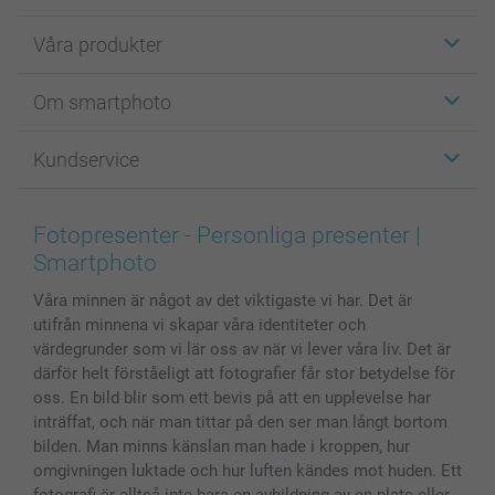
Våra produkter
Etiketter
Om smartphoto
Fotokort
Fotopresenter
Om smartphoto
Kundservice
Fotoböcker
För affiliates
Canvas & Väggdekoration
Allmän integritetspolicy
Kontakta oss & FAQ
Bilder, Fotoförstoring & Fotohäften
Cookie Policy
smartgaranti
Fotopresenter - Personliga presenter |
Skal till Mobil & Surfplatta
Sitemap
smartbonus
Smartphoto
MyNameBook
Villkor och garantier
Priser & betalning
Våra minnen är något av det viktigaste vi har. Det är
Fotoalmanackor & Fotoagenda
Investor Relations
Status på beställningar
utifrån minnena vi skapar våra identiteter och
Fotoramar & Tillbehör
värdegrunder som vi lär oss av när vi lever våra liv. Det är
Presentkort
därför helt förståeligt att fotografier får stor betydelse för
Alla fotoprodukter
oss. En bild blir som ett bevis på att en upplevelse har
inträffat, och när man tittar på den ser man långt bortom
bilden. Man minns känslan man hade i kroppen, hur
omgivningen luktade och hur luften kändes mot huden. Ett