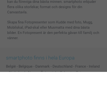
kan du föreviga dina bästa minnen. smartphoto erbjuder
flera olika storlekar, format och designs för din
Canvastavla.
Skapa fina Fotopresenter som Kudde med foto, Mugg,
Mobilskal, iPad-skal eller Musmatta med dina bästa
bilder. En Fotopresent är den perfekta gåvan till familj och
vänner.
smartphoto finns i hela Europa
België
-
Belgique
-
Danmark
-
Deutschland
-
France
-
Ireland
-
Nederland
-
Norge
-
Österreich
-
Schweiz
-
Suisse
-
Switzerland
-
Suomi
-
Sverige
-
United Kingdom
-
Other Countries
Alla priser är i svenska kronor (SEK), inklusive moms och exklusive porto.