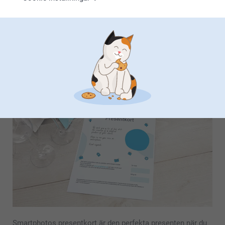
Present till gudfar
Till alla djurvänner
Från
2,19
Från
2,19
Present till läraren
Värdinnegåvor
Från
49,00
Från
2,19
Den perfekta presenten
Smartphotos presentkort är den perfekta presenten när du