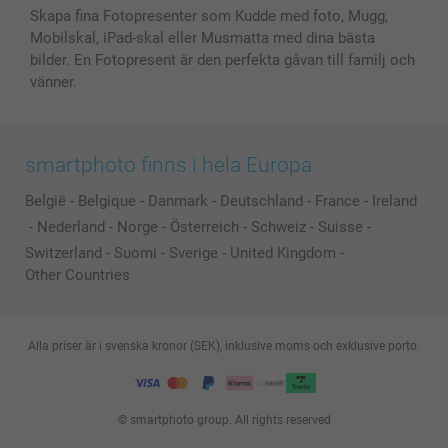
Skapa fina Fotopresenter som Kudde med foto, Mugg,
Mobilskal, iPad-skal eller Musmatta med dina bästa
bilder. En Fotopresent är den perfekta gåvan till familj och
vänner.
smartphoto finns i hela Europa
België
-
Belgique
-
Danmark
-
Deutschland
-
France
-
Ireland
-
Nederland
-
Norge
-
Österreich
-
Schweiz
-
Suisse
-
Switzerland
-
Suomi
-
Sverige
-
United Kingdom
-
Other Countries
Alla priser är i svenska kronor (SEK), inklusive moms och exklusive porto.
© smartphoto group. All rights reserved