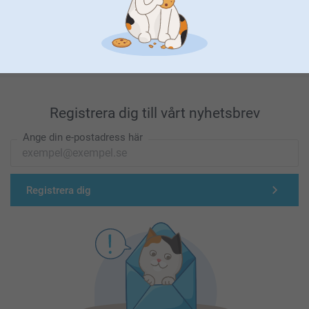
Förstklassig kundservice
Registrera dig till vårt nyhetsbrev
Ange din e-postadress här
Registrera dig