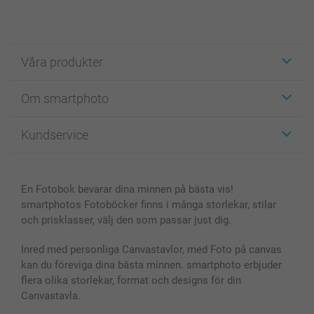
Våra produkter
Etiketter
Om smartphoto
Fotokort
Fotopresenter
Om smartphoto
Kundservice
Fotoböcker
För affiliates
Canvas & Väggdekoration
Allmän integritetspolicy
Kontakta oss & FAQ
Bilder, Fotoförstoring & Fotohäften
Cookie Policy
smartgaranti
En Fotobok bevarar dina minnen på bästa vis!
Skal till Mobil & Surfplatta
Sitemap
smartbonus
smartphotos Fotoböcker finns i många storlekar, stilar
MyNameBook
Villkor och garantier
Priser & betalning
och prisklasser, välj den som passar just dig.
Fotoalmanackor & Fotoagenda
Investor Relations
Status på beställningar
Fotoramar & Tillbehör
Inred med personliga Canvastavlor, med Foto på canvas
kan du föreviga dina bästa minnen. smartphoto erbjuder
Presentkort
flera olika storlekar, format och designs för din
Alla fotoprodukter
Canvastavla.