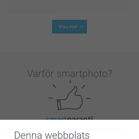
Visa mer
Varför
smartphoto
?
Nöjd kundgaranti
Denna webbplats