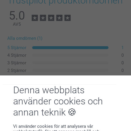
Trustpilot produktomdömen
5.0
AV
5
Alla omdömen (1)
5 Stjärnor
1
4 Stjärnor
0
3 Stjärnor
0
2 Stjärnor
0
1 Stjärna
0
Denna webbplats
använder cookies och
Monika Hansson,
2021-04-07
annan teknik
..........
Vi använder cookies för att analysera vår
Visa reaktioner