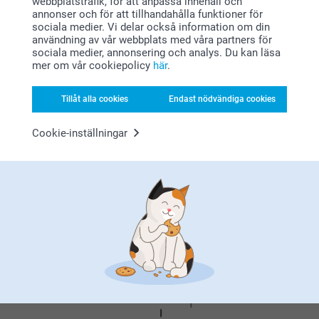
webbplatstrafik, för att anpassa innehåll och
annonser och för att tillhandahålla funktioner för
sociala medier. Vi delar också information om din
2021-04-07
Relaterade produkter
användning av vår webbplats med våra partners för
13:46
sociala medier, annonsering och analys. Du kan läsa
Hej Monika,
mer om vår cookiepolicy
här
.
Tack för dina 5 stjärnor. Vad kul att du tycker om vår
Displaybricka
Diffuser med doftpinnar - 12
tvålpump med bild. En rolig detalj att ha i
Ny variant
st
499,00
badrummet.
8 varianter
Tillåt alla cookies
Endast nödvändiga cookies
Varma hälsningar
409,00
Johanna, smartphoto
Cookie-inställningar
Fotokort 10 sidor
Tvål med klistermärke - 6 st
Ny variant
Mer än 10 varianter
3 varianter
Från
34,90
299,00
(17 omdömen)
(1 omdömen)
Varför
smartphoto
?