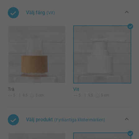
Välj färg
(Vit)
Trä
Vit
5
9,5
5
9,5
5 cm
5 cm
Välj produkt
(Fyrkantiga klistermärken)