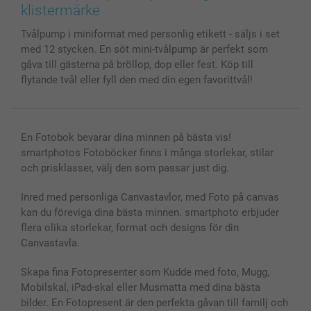
Skal till Mobil & Surfplatta
Sitemap
smartbonus
klistermärke
MyNameBook
Villkor och garantier
Priser & betalning
Tvålpump i miniformat med personlig etikett - säljs i set
Fotoalmanackor & Fotoagenda
Investor Relations
Status på beställningar
med 12 stycken. En söt mini-tvålpump är perfekt som
Fotoramar & Tillbehör
gåva till gästerna på bröllop, dop eller fest. Köp till
Presentkort
flytande tvål eller fyll den med din egen favorittvål!
Alla fotoprodukter
En Fotobok bevarar dina minnen på bästa vis!
smartphotos Fotoböcker finns i många storlekar, stilar
och prisklasser, välj den som passar just dig.
Inred med personliga Canvastavlor, med Foto på canvas
kan du föreviga dina bästa minnen. smartphoto erbjuder
flera olika storlekar, format och designs för din
Canvastavla.
Skapa fina Fotopresenter som Kudde med foto, Mugg,
Mobilskal, iPad-skal eller Musmatta med dina bästa
bilder. En Fotopresent är den perfekta gåvan till familj och