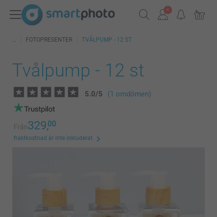
FOTOPRESENTER
TVÅLPUMP - 12 ST
Tvålpump - 12 st
5.0
/
5
(1 omdömen)
329,
00
Från
fraktkostnad är inte inkluderat