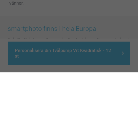
vänner.
smartphoto finns i hela Europa
België
-
Belgique
-
Danmark
-
Deutschland
-
France
-
Ireland
-
Nederland
-
Norge
-
Österreich
-
Schweiz
-
Suisse
-
Personalisera din Tvålpump Vit Kvadratisk - 12
Switzerland
-
Suomi
-
Sverige
-
United Kingdom
-
st
Other Countries
Alla priser är i svenska kronor (SEK), inklusive moms och exklusive porto.
© smartphoto group. All rights reserved