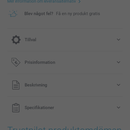
Mer information om leveransalternativ
Blev något fel?
Få en ny produkt gratis
Tillval
Fyll din Tvålpump med flytande handtvål.
Prisinformation
100,00/styck
Alla priser är i svenska kronor (SEK), inklusive moms och
Beskrivning
exklusive porto.
Flaska med 1 liter flytande handtvål
Neutral doft
Klar vätska
Specifikationer