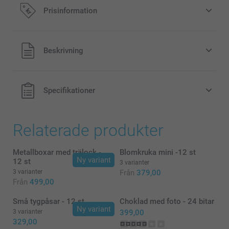
Vill du njuta av din diffuser med doftpinnar
Prisinformation
ännu längre?
659,00/styck
Alla priser är i svenska kronor (SEK), inklusive moms och
Beskrivning
exklusive porto.
Specifikationer
Relaterade produkter
Metallboxar med trälock -
Blomkruka mini -12 st
Ny variant
12 st
3 varianter
3 varianter
Från
379,00
Från
499,00
Små tygpåsar - 12 st
Choklad med foto - 24 bitar
Ny variant
3 varianter
399,00
329,00