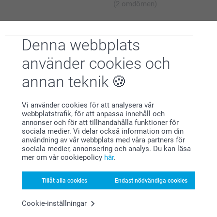
(2 omdömen)
Denna webbplats
använder cookies och
Varför
smartphoto
?
annan teknik
Vi använder cookies för att analysera vår
webbplatstrafik, för att anpassa innehåll och
Naturligt trä: 7 cm (höjd) x 5,2 cm (diameter)
annonser och för att tillhandahålla funktioner för
Svart/ Guld & Vitt: 6,5 cm (Höjd) x 4,8 cm (Diameter)
sociala medier. Vi delar också information om din
användning av vår webbplats med våra partners för
Plastförslutning som förhindrar läckage under
sociala medier, annonsering och analys. Du kan läsa
Nöjd kundgaranti
mer om vår cookiepolicy
här
.
transport. För att använda produkten: ta bort
förseglingslocket och placera pinnarna i flaskan.
Tratt för att fylla flaskor ingår
Tillåt alla cookies
Endast nödvändiga cookies
Alternativ (ingår ej): Bergamottdoftande parfym för att
fylla alla diffusers
Cookie-inställningar