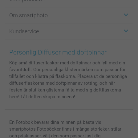
Etiketter
Om smartphoto
Fotokort
Fotopresenter
Om smartphoto
Kundservice
Fotoböcker
För affiliates
Canvas & Väggdekoration
Allmän integritetspolicy
Kontakta oss & FAQ
Bilder, Fotoförstoring & Fotohäften
Cookie Policy
smartgaranti
Personlig Diffuser med doftpinnar
Skal till Mobil & Surfplatta
Sitemap
smartbonus
Köp små diffuserflaskor med doftpinnar och fyll med din
MyNameBook
Villkor och garantier
Priser & betalning
favoritdoft. Gör personliga klistermärken som passar för
Fotoalmanackor & Fotoagenda
Investor Relations
Status på beställningar
tillfället och klistra på flaskorna. Placera ut de personliga
Fotoramar & Tillbehör
diffuserflaskorna med doftpinnar av rotting, och när
Presentkort
festen är slut kan gästerna få ta med sig doftflaskorna
hem! Låt doften skapa minnena!
Alla fotoprodukter
En Fotobok bevarar dina minnen på bästa vis!
smartphotos Fotoböcker finns i många storlekar, stilar
och prisklasser, välj den som passar just dig.