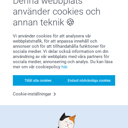
Denna webbplats
Visa mer
använder cookies och
annan teknik
Relaterade produkter
Flasketiketter - 6st
Vinglas
Vi använder cookies för att analysera vår
webbplatstrafik, för att anpassa innehåll och
79,00
329,00
annonser och för att tillhandahålla funktioner för
sociala medier. Vi delar också information om din
(305 omdömen)
(4 omdömen)
användning av vår webbplats med våra partners för
sociala medier, annonsering och analys. Du kan läsa
Skärbräda i trä
Glasunderlägg med kork
mer om vår cookiepolicy
här
.
-6st
3 varianter
Från
289,00
2 varianter
Från
319,00
Tillåt alla cookies
Endast nödvändiga cookies
(19 omdömen)
(177 omdömen)
Cookie-inställningar