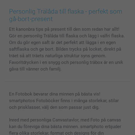
Canvas & Väggdekoration
Allmän integritetspolicy
Kontakta oss & FAQ
Bilder, Fotoförstoring & Fotohäften
Cookie Policy
smartgaranti
Personlig Trälåda till flaska - perfekt som
Skal till Mobil & Surfplatta
Sitemap
smartbonus
gå-bort-present
MyNameBook
Villkor och garantier
Priser & betalning
Ett kanonbra tips på present till den som redan har allt!
Fotoalmanackor & Fotoagenda
Investor Relations
Status på beställningar
Gör en personlig Trälåda till flaska och lägg i valfri flaska.
Fotoramar & Tillbehör
Om du gör egen saft är det perfekt att lägga i en egen
Presentkort
saftflaska och ge bort. Bilden trycks på locket, direkt på
Alla fotoprodukter
träet så att träets naturliga struktur syns genom.
Favoritdrycken i en snygg och personlig träbox är en unik
gåva till vänner och familj.
En Fotobok bevarar dina minnen på bästa vis!
smartphotos Fotoböcker finns i många storlekar, stilar
och prisklasser, välj den som passar just dig.
Inred med personliga Canvastavlor, med Foto på canvas
kan du föreviga dina bästa minnen. smartphoto erbjuder
flera olika storlekar, format och designs för din