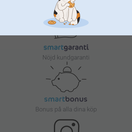
Varför
smartphoto
?
Nöjd kundgaranti
Bonus på alla dina köp