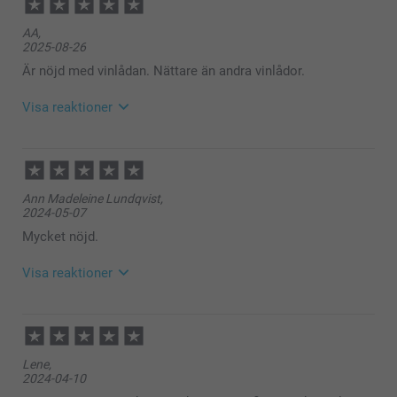
AA,
2025-08-26
Är nöjd med vinlådan. Nättare än andra vinlådor.
Visa reaktioner
2025-08-27
10:49
Hej AA,
Ann Madeleine Lundqvist,
Stort tack för dina ⭐️⭐️⭐️⭐️⭐️ och omdöme, kul att du
2024-05-07
är nöjd med trälådan för flaska!
Vi önskar dig en fin dag!
Mycket nöjd.
Varma hälsningar,
Kirsi @smartphoto
Visa reaktioner
2024-05-07
10:34
Hej Ann Madeleine,
Lene,
Stort tack för dina 5 stjärnor och omdöme, kul att du
2024-04-10
är nöjd med din trälåda till flaska, visst är det en fin