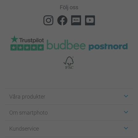
Följ oss
Våra produkter
Etiketter
Om smartphoto
Fotokort
Fotopresenter
Om smartphoto
Kundservice
Fotoböcker
För affiliates