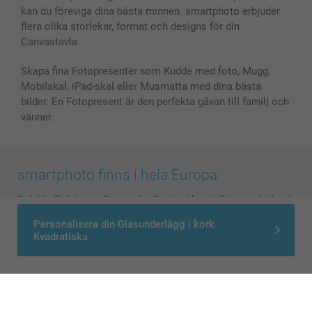
kan du föreviga dina bästa minnen. smartphoto erbjuder
flera olika storlekar, format och designs för din
Canvastavla.
Skapa fina Fotopresenter som Kudde med foto, Mugg,
Mobilskal, iPad-skal eller Musmatta med dina bästa
bilder. En Fotopresent är den perfekta gåvan till familj och
vänner.
smartphoto finns i hela Europa
België
-
Belgique
-
Danmark
-
Deutschland
-
France
-
Ireland
-
Nederland
-
Norge
-
Österreich
-
Schweiz
-
Suisse
-
Personalisera din Glasunderlägg i kork
Switzerland
-
Suomi
-
Sverige
-
United Kingdom
-
Kvadratiska
Other Countries
Alla priser är i svenska kronor (SEK), inklusive moms och exklusive porto.