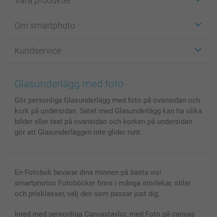
Våra produkter
Etiketter
Om smartphoto
Fotokort
Fotopresenter
Om smartphoto
Kundservice
Fotoböcker
För affiliates
Canvas & Väggdekoration
Allmän integritetspolicy
Kontakta oss & FAQ
Bilder, Fotoförstoring & Fotohäften
Cookie Policy
smartgaranti
Glasunderlägg med foto
Skal till Mobil & Surfplatta
Sitemap
smartbonus
Gör personliga Glasunderlägg med foto på ovansidan och
MyNameBook
Villkor och garantier
Priser & betalning
kork på undersidan. Setet med Glasunderlägg kan ha olika
Fotoalmanackor & Fotoagenda
Investor Relations
Status på beställningar
bilder eller text på ovansidan och korken på undersidan
Fotoramar & Tillbehör
gör att Glasunderläggen inte glider runt.
Presentkort
Alla fotoprodukter
En Fotobok bevarar dina minnen på bästa vis!
smartphotos Fotoböcker finns i många storlekar, stilar
och prisklasser, välj den som passar just dig.
Inred med personliga Canvastavlor, med Foto på canvas