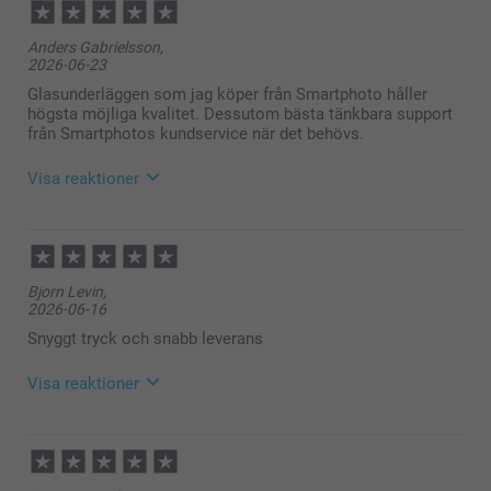
Anders Gabrielsson,
2026-06-23
Glasunderläggen som jag köper från Smartphoto håller
högsta möjliga kvalitet. Dessutom bästa tänkbara support
från Smartphotos kundservice när det behövs.
Visa reaktioner
2026-06-25
10:39
Hej Anders,
Bjorn Levin,
2026-06-16
Så härligt att läsa, tack för ditt fina omdöme, vi är
superglada att ha dig som kund!
Snyggt tryck och snabb leverans
🩵-liga hälsningar
Visa reaktioner
Helene @smartphoto
2026-06-17
10:47
Hej Björn,