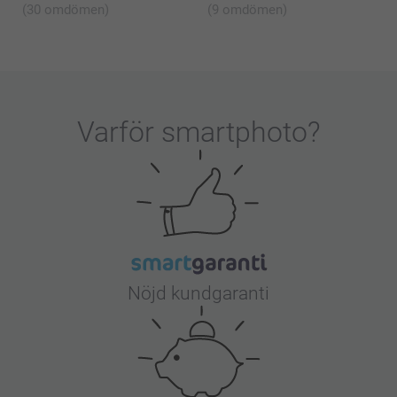
(30 omdömen)
(9 omdömen)
Varför
smartphoto
?
Nöjd kundgaranti