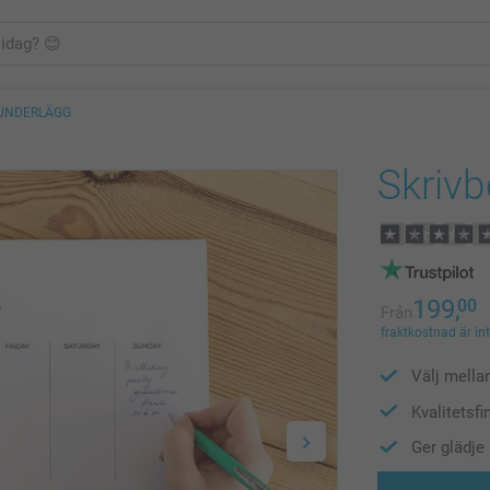
UNDERLÄGG
Skriv
199,
00
Från
fraktkostnad är in
Välj mella
Kvalitetsfi
Ger glädje