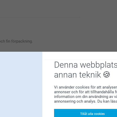
bordsunderlägg. I vardagen behöver vi små
 våra produkter kan hjälpa till i detta. Tack för
ch fin förpackning.
Denna webbplats
annan teknik
Varför
smartphoto
?
Vi använder cookies för att analyser
annonser och för att tillhandahålla 
information om din användning av vå
annonsering och analys. Du kan läs
Tillåt alla cookies