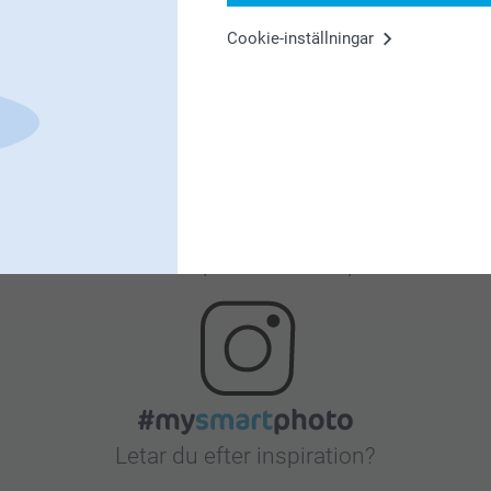
Cookie-inställningar
Nöjd kundgaranti
Bonus på alla dina köp
Letar du efter inspiration?