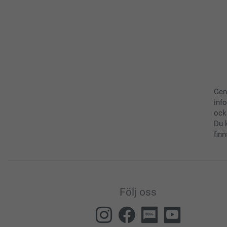
Gen
inf
ock
Du 
finn
Följ oss