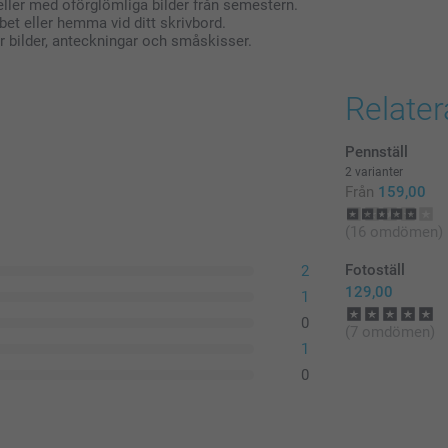
eller med oförglömliga bilder från semestern.
bet eller hemma vid ditt skrivbord.
r bilder, anteckningar och småskisser.
Relate
Pennställ
2 varianter
Från
159,00
(16 omdömen)
Fotoställ
2
129,00
1
0
(7 omdömen)
1
0