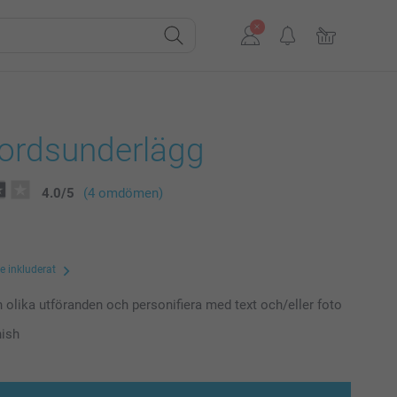
bordsunderlägg
4.0
/
5
(4 omdömen)
te inkluderat
n olika utföranden och personifiera med text och/eller foto
nish