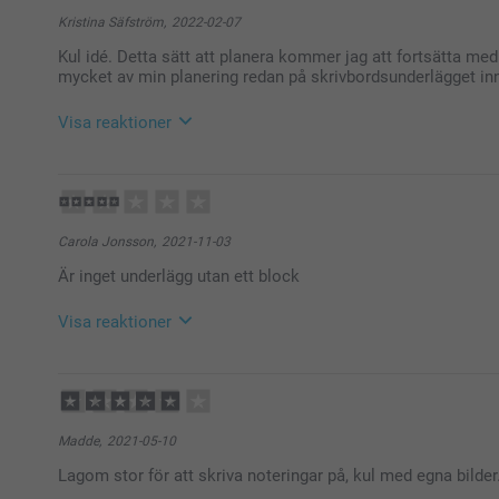
Kristina Säfström,
2022-02-07
Kul idé. Detta sätt att planera kommer jag att fortsätta me
mycket av min planering redan på skrivbordsunderlägget inna
Visa reaktioner
2022-02-08
11:05
Hej Kristina
Stort tack för dina 5 stjärnor och omdöme, kul att d
Carola Jonsson,
2021-11-03
du har glädje av den under lång tid framöver!
Är inget underlägg utan ett block
Och bra tips inför nästa gång :)
Varma hälsningar,
Johanna, Smartphoto
Visa reaktioner
2021-11-03
14:32
Hej Carola
Tack för din feedback om våra skrivbordsunderlägg. V
Madde,
2021-05-10
Tveka inte att kontakta oss om du har några frågor, vi
Lagom stor för att skriva noteringar på, kul med egna bilder
Varma hälsningar
Johanna, smartphoto