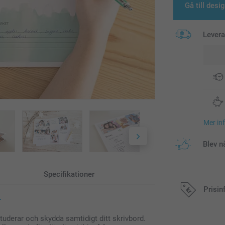
Gå till desi
Lever
Mer in
Blev n
Specifikationer
Prisin
r
studerar och skydda samtidigt ditt skrivbord.
Alla priser är 