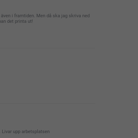
d även i framtiden. Men då ska jag skriva ned
n det printa ut!
u är nöjd med skrivbordsunderlägget, vi hoppas
ad tråkigt att du är besviken på resultetat.
 hjälper dig gärna.
. Livar upp arbetsplatsen