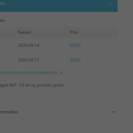
gns
ans
Datum
Pris
2026-08-14
69,00
2026-08-17
59,00
formation om leveransalternativ
ågot fel?
Få en ny produkt gratis
formation
i svenska kronor (SEK), inklusive moms och exklusive porto.