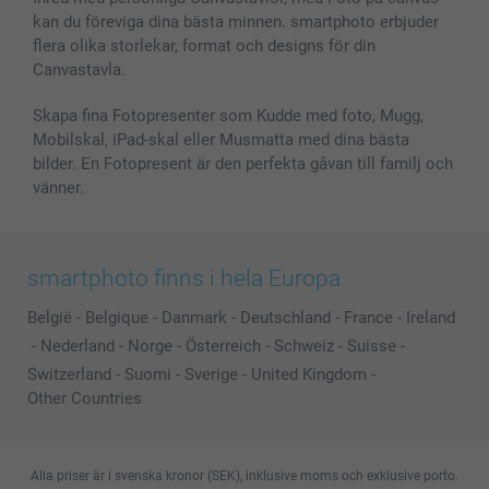
kan du föreviga dina bästa minnen. smartphoto erbjuder
Presentkort
flera olika storlekar, format och designs för din
Alla fotoprodukter
Canvastavla.
Skapa fina Fotopresenter som Kudde med foto, Mugg,
Mobilskal, iPad-skal eller Musmatta med dina bästa
bilder. En Fotopresent är den perfekta gåvan till familj och
vänner.
smartphoto finns i hela Europa
België
-
Belgique
-
Danmark
-
Deutschland
-
France
-
Ireland
-
Nederland
-
Norge
-
Österreich
-
Schweiz
-
Suisse
-
Switzerland
-
Suomi
-
Sverige
-
United Kingdom
-
Other Countries
Alla priser är i svenska kronor (SEK), inklusive moms och exklusive porto.