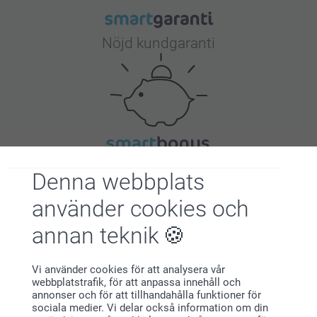
Nöjd kundgaranti
Bonus på alla dina köp
Denna webbplats
använder cookies och
annan teknik
Vi använder cookies för att analysera vår
webbplatstrafik, för att anpassa innehåll och
Letar du efter inspiration?
annonser och för att tillhandahålla funktioner för
sociala medier. Vi delar också information om din