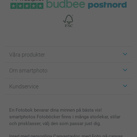
Våra produkter
Etiketter
Om smartphoto
Fotokort
Fotopresenter
Om smartphoto
Kundservice
Fotoböcker
För affiliates
Canvas & Väggdekoration
Allmän integritetspolicy
Kontakta oss & FAQ
Bilder, Fotoförstoring & Fotohäften
Cookie Policy
smartgaranti
En Fotobok bevarar dina minnen på bästa vis!
Skal till Mobil & Surfplatta
Sitemap
smartbonus
smartphotos Fotoböcker finns i många storlekar, stilar
MyNameBook
Villkor och garantier
Priser & betalning
och prisklasser, välj den som passar just dig.
Fotoalmanackor & Fotoagenda
Investor Relations
Status på beställningar
Fotoramar & Tillbehör
Inred med personliga Canvastavlor, med Foto på canvas