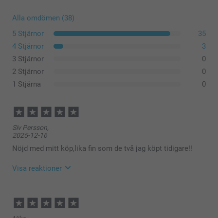
Alla omdömen (38)
5 Stjärnor
35
4 Stjärnor
3
3 Stjärnor
0
2 Stjärnor
0
1 Stjärna
0
Siv Persson,
2025-12-16
Nöjd med mitt köp,lika fin som de två jag köpt tidigare!!
Visa reaktioner
2025-12-19
13:48
Hej Siv,