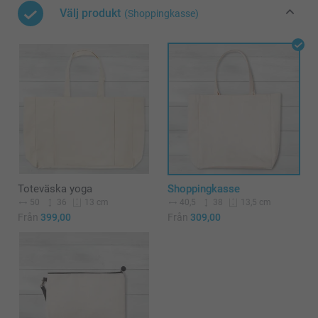
Välj produkt
(Shoppingkasse)
Toteväska yoga
Shoppingkasse
50
36
40,5
38
13 cm
13,5 cm
Från
399,00
Från
309,00