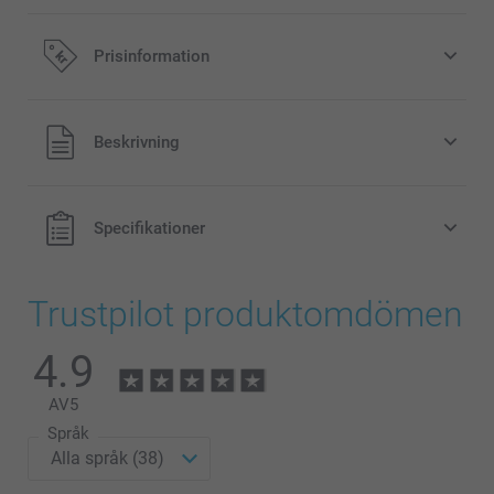
Prisinformation
Alla priser är i svenska kronor (SEK), inklusive moms och
Beskrivning
exklusive porto.
Specifikationer
Trustpilot produktomdömen
4.9
AV
5
Språk