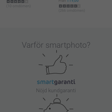
Från
119,00
(10 omdömen)
(266 omdömen)
Varför
smartphoto
?
Nöjd kundgaranti