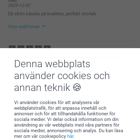
Nike,
Stort tack för ⭐️⭐️⭐️⭐️⭐️ och omdöme av våra
2025-12-02
shoppingkassar.
Tack för att du valt att beställa från oss. 💕
Så skön känsla på kvaliten, perfekt storlek
Varma hälsningar
Pernilla @smartphoto
Visa reaktioner
2025-12-03
08:25
Hej Nike,
Karin Larsson,
Tack för ⭐️⭐️⭐⭐️⭐️! Det glädjer oss att du är nöjd med
Denna webbplats
2024-03-22
din beställning.
🩵-liga hälsningar
Bra storlek och bra kvalitet
använder cookies och
Pernilla @smartphoto
annan teknik
Visa reaktioner
2024-03-25
Vi använder cookies för att analysera vår
14:41
webbplatstrafik, för att anpassa innehåll och
Hej Karin,
annonser och för att tillhandahålla funktioner för
Gun,
Stort tack för dina 5 stjärnor och omdöme, kul att du
sociala medier. Vi delar också information om din
2023-12-31
är nöjd med din shoppingkasse, vi hoppas du har
användning av vår webbplats med våra partners för
användning av den under lång tid framöver!
sociala medier, annonsering och analys. Du kan läsa
Mycket nöjd
Vi önskar dig en fin dag!
mer om vår cookiepolicy
här
.