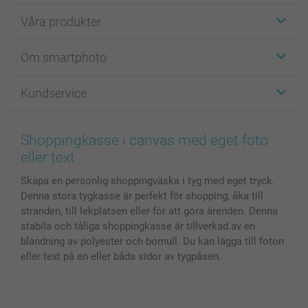
Våra produkter
Etiketter
Om smartphoto
Fotokort
Fotopresenter
Om smartphoto
Kundservice
Fotoböcker
För affiliates
Canvas & Väggdekoration
Allmän integritetspolicy
Kontakta oss & FAQ
Bilder, Fotoförstoring & Fotohäften
Cookie Policy
smartgaranti
Shoppingkasse i canvas med eget foto
Skal till Mobil & Surfplatta
Sitemap
smartbonus
eller text
MyNameBook
Villkor och garantier
Priser & betalning
Skapa en personlig shoppingväska i tyg med eget tryck.
Fotoalmanackor & Fotoagenda
Investor Relations
Status på beställningar
Denna stora tygkasse är perfekt för shopping, åka till
Fotoramar & Tillbehör
stranden, till lekplatsen eller för att göra ärenden. Denna
Presentkort
stabila och tåliga shoppingkasse är tillverkad av en
Alla fotoprodukter
blandning av polyester och bomull. Du kan lägga till foton
eller text på en eller båda sidor av tygpåsen.