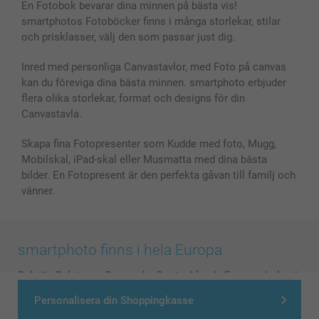
En Fotobok bevarar dina minnen på bästa vis!
smartphotos Fotoböcker finns i många storlekar, stilar
och prisklasser, välj den som passar just dig.
Inred med personliga Canvastavlor, med Foto på canvas
kan du föreviga dina bästa minnen. smartphoto erbjuder
flera olika storlekar, format och designs för din
Canvastavla.
Skapa fina Fotopresenter som Kudde med foto, Mugg,
Mobilskal, iPad-skal eller Musmatta med dina bästa
bilder. En Fotopresent är den perfekta gåvan till familj och
vänner.
smartphoto finns i hela Europa
België
-
Belgique
-
Danmark
-
Deutschland
-
France
-
Ireland
-
Nederland
-
Norge
-
Österreich
-
Schweiz
-
Suisse
-
Personalisera din Shoppingkasse
Switzerland
-
Suomi
-
Sverige
-
United Kingdom
-