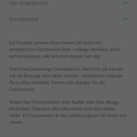
Om smartphoto
Fotokort
Fotopresenter
Om smartphoto
Kundservice
Fotoböcker
För affiliates
Canvas & Väggdekoration
Allmän integritetspolicy
Kontakta oss & FAQ
Bilder, Fotoförstoring & Fotohäften
Cookie Policy
smartgaranti
En Fotobok bevarar dina minnen på bästa vis!
Skal till Mobil & Surfplatta
Sitemap
smartbonus
smartphotos Fotoböcker finns i många storlekar, stilar
MyNameBook
Villkor och garantier
Priser & betalning
och prisklasser, välj den som passar just dig.
Fotoalmanackor & Fotoagenda
Investor Relations
Status på beställningar
Fotoramar & Tillbehör
Inred med personliga Canvastavlor, med Foto på canvas
kan du föreviga dina bästa minnen. smartphoto erbjuder
Presentkort
flera olika storlekar, format och designs för din
Alla fotoprodukter
Canvastavla.
Skapa fina Fotopresenter som Kudde med foto, Mugg,
Mobilskal, iPad-skal eller Musmatta med dina bästa
bilder. En Fotopresent är den perfekta gåvan till familj och
vänner.