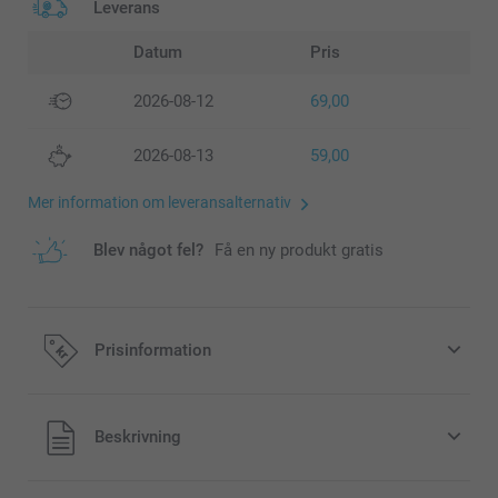
Leverans
Datum
Pris
2026-08-12
69,00
2026-08-13
59,00
Mer information om leveransalternativ
Blev något fel?
Få en ny produkt gratis
Prisinformation
Alla priser är i svenska kronor (SEK), inklusive moms och
Beskrivning
exklusive porto.