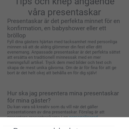
Tips och knep angående
våra presentaskar
Presentaskar är det perfekta minnet för en
konfirmation, en babyshower eller ett
bröllop
Fyll dina gästers hjärtan med tacksamhet med personliga
minnen så att de aldrig glömmer din fest eller ditt
evenemang. Anpassade presentaskar är det perfekta sättet
att ersätta en traditionell minnessak med en mer
meningsfull artikel. Tryck dem med bilder och text och
skapa de mest unika gåvorna. Om de är för fina för att ge
bort är det helt okej att behålla en för dig själv!
Hur ska jag presentera mina presentaskar
för mina gäster?
Du kan vara så kreativ som du vill när det gäller
presentationen av dina presentaskar. Förslag är att
presentera presentraskarna i en
personaliserad
favoritdisplay
för ett snyggt utseende. Vill du blanda och
matcha dem med andra minnen som
bubbleblåsare
,