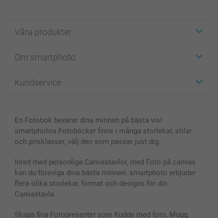
Våra produkter
Etiketter
Om smartphoto
Fotokort
Fotopresenter
Om smartphoto
Kundservice
Fotoböcker
För affiliates
Canvas & Väggdekoration
Allmän integritetspolicy
Kontakta oss & FAQ
Bilder, Fotoförstoring & Fotohäften
Cookie Policy
smartgaranti
En Fotobok bevarar dina minnen på bästa vis!
Skal till Mobil & Surfplatta
Sitemap
smartbonus
smartphotos Fotoböcker finns i många storlekar, stilar
MyNameBook
Villkor och garantier
Priser & betalning
och prisklasser, välj den som passar just dig.
Fotoalmanackor & Fotoagenda
Investor Relations
Status på beställningar
Fotoramar & Tillbehör
Inred med personliga Canvastavlor, med Foto på canvas
kan du föreviga dina bästa minnen. smartphoto erbjuder
Presentkort
flera olika storlekar, format och designs för din
Alla fotoprodukter
Canvastavla.
Skapa fina Fotopresenter som Kudde med foto, Mugg,