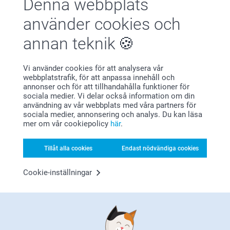
Denna webbplats
glassburkar och tuber med badsalt
och/eller
minisnöglober
med foto
? Du kan också placera dina presentaskar på
använder cookies och
bordet där dina gäster äter. Ett enkelt sätt att blanda och
matcha dina vackra presentaskar med personliga
annan teknik
servettringar
,
servettklistremerker
eller
bestickkuvert
.
Vi använder cookies för att analysera vår
webbplatstrafik, för att anpassa innehåll och
annonser och för att tillhandahålla funktioner för
sociala medier. Vi delar också information om din
Varför
smartphoto
?
användning av vår webbplats med våra partners för
sociala medier, annonsering och analys. Du kan läsa
mer om vår cookiepolicy
här
.
Tillåt alla cookies
Endast nödvändiga cookies
Cookie-inställningar
Nöjd kundgaranti