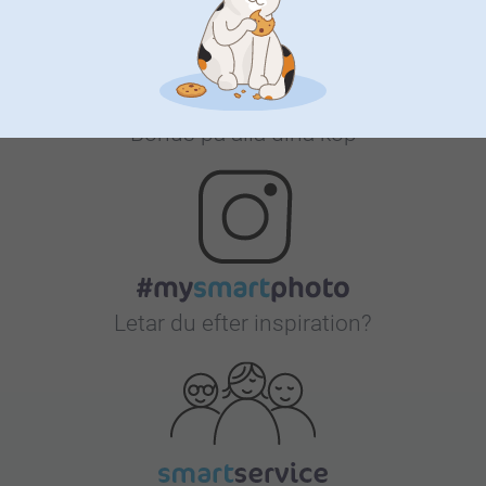
Bonus på alla dina köp
Letar du efter inspiration?