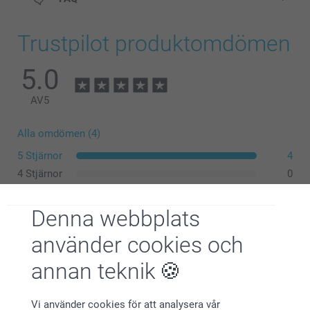
Trustpilot produktomdömen
5.0
AV
5
Alla omdömen (4)
5 Stjärnor
4
4 Stjärnor
0
3 Stjärnor
0
2 Stjärnor
0
Denna webbplats
1 Stjärna
0
använder cookies och
annan teknik
Carina,
2026-06-07
Vi använder cookies för att analysera vår