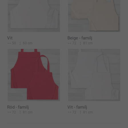
Vit
Beige - familj
50
60 cm
72
81 cm
Röd - familj
Vit - familj
72
81 cm
72
81 cm