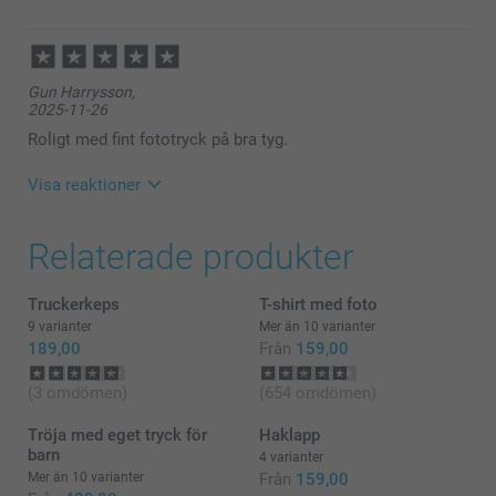
Miia @smartphoto
2025-12-10
09:54
Hej
Gun Harrysson,
Stort tack för dina ⭐️⭐️⭐️⭐️⭐️ och omdöme, vi är glada
2025-11-26
att du är nöjd med ditt förkläde😊
Jag önskar dig en fin dag!
Roligt med fint fototryck på bra tyg.
Varma hälsningar,
Pernilla @smartphoto
Visa reaktioner
2025-11-27
Relaterade produkter
10:16
Hej
Tack för att du ger oss ⭐⭐⭐⭐⭐! Det glädjer oss att
Truckerkeps
T-shirt med foto
du är nöjd med våra produkter och service.
9 varianter
Mer än 10 varianter
189,00
Från
159,00
🩵-liga hälsningar
Kirsi @smartphoto
(3 omdömen)
(654 omdömen)
Tröja med eget tryck för
Haklapp
barn
4 varianter
Mer än 10 varianter
Från
159,00