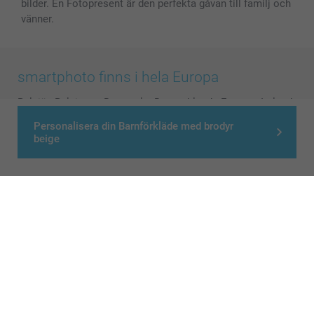
bilder. En Fotopresent är den perfekta gåvan till familj och
vänner.
smartphoto finns i hela Europa
België
-
Belgique
-
Danmark
-
Deutschland
-
France
-
Ireland
-
Nederland
-
Norge
-
Österreich
-
Schweiz
-
Suisse
-
Personalisera din Barnförkläde med brodyr
beige
Switzerland
-
Suomi
-
Sverige
-
United Kingdom
-
Other Countries
Alla priser är i svenska kronor (SEK), inklusive moms och exklusive porto.
© smartphoto group. All rights reserved