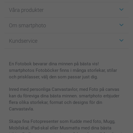
Våra produkter
Etiketter
Om smartphoto
Fotokort
Fotopresenter
Om smartphoto
Kundservice
Fotoböcker
För affiliates
Canvas & Väggdekoration
Allmän integritetspolicy
Kontakta oss & FAQ
Bilder, Fotoförstoring & Fotohäften
Cookie Policy
smartgaranti
En Fotobok bevarar dina minnen på bästa vis!
Skal till Mobil & Surfplatta
Sitemap
smartbonus
smartphotos Fotoböcker finns i många storlekar, stilar
MyNameBook
Villkor och garantier
Priser & betalning
och prisklasser, välj den som passar just dig.
Fotoalmanackor & Fotoagenda
Investor Relations
Status på beställningar
Fotoramar & Tillbehör
Inred med personliga Canvastavlor, med Foto på canvas
kan du föreviga dina bästa minnen. smartphoto erbjuder
Presentkort
flera olika storlekar, format och designs för din
Alla fotoprodukter
Canvastavla.
Skapa fina Fotopresenter som Kudde med foto, Mugg,
Mobilskal, iPad-skal eller Musmatta med dina bästa