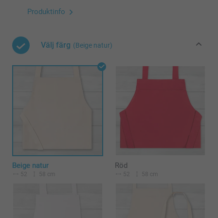
Produktinfo
Välj färg
(Beige natur)
Beige natur
Röd
52
58 cm
52
58 cm