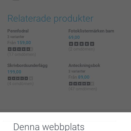
Relaterade produkter
förbättrat lim
Pennfodral
Fotoklistermärken barn
3 varianter
69,00
Från
159,00
(2 omdömen)
(17 omdömen)
Skrivbordsunderlägg
Anteckningsbok
199,00
3 varianter
Från
89,00
(4 omdömen)
(47 omdömen)
Denna webbplats
Varför
smartphoto
?