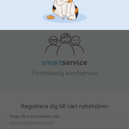
Letar du efter inspiration?
Förstklassig kundservice
Registrera dig till vårt nyhetsbrev
Ange din e-postadress här