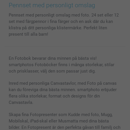
Bilder, Fotoförstoring & Fotohäften
Cookie Policy
smartgaranti
Pennset med personligt omslag
Skal till Mobil & Surfplatta
Sitemap
smartbonus
Pennset med personligt omslag med foto. 24 set eller 12
MyNameBook
Villkor och garantier
Priser & betalning
set med färgpennor i fina färger och en ask där du kan
Fotoalmanackor & Fotoagenda
Investor Relations
Status på beställningar
klistra på ditt personliga klistermärke. Perfekt liten
Fotoramar & Tillbehör
present till alla barn!
Presentkort
Alla fotoprodukter
En Fotobok bevarar dina minnen på bästa vis!
smartphotos Fotoböcker finns i många storlekar, stilar
och prisklasser, välj den som passar just dig.
Inred med personliga Canvastavlor, med Foto på canvas
kan du föreviga dina bästa minnen. smartphoto erbjuder
flera olika storlekar, format och designs för din
Canvastavla.
Skapa fina Fotopresenter som Kudde med foto, Mugg,
Mobilskal, iPad-skal eller Musmatta med dina bästa
bilder. En Fotopresent är den perfekta gåvan till familj och