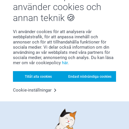
använder cookies och
annan teknik
Vi använder cookies för att analysera vår
webbplatstrafik, för att anpassa innehåll och
annonser och för att tillhandahålla funktioner för
sociala medier. Vi delar också information om din
Nöjd kundgaranti
användning av vår webbplats med våra partners för
sociala medier, annonsering och analys. Du kan läsa
mer om vår cookiepolicy
här
.
Tillåt alla cookies
Endast nödvändiga cookies
Cookie-inställningar
Bonus på alla dina köp