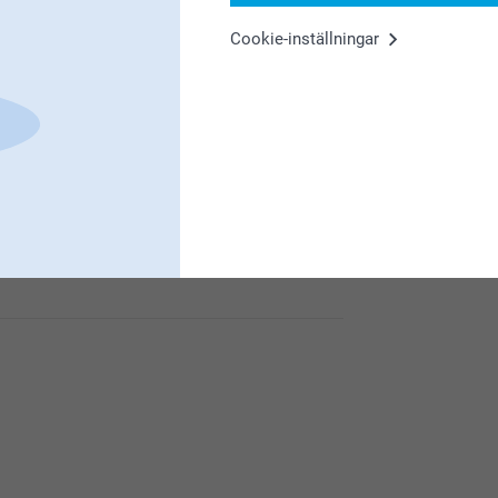
u är nöjd med din nyckelring.
Cookie-inställningar
tällda produkt. Du är välkommen att kontakta
äntat dig, så undersöker vi om något har hänt
llet vill använda dig av vår smartgaranti.
to.se/faq
 är nöjd med din Nyckelring 😊