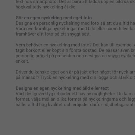
text hos smartphoto. Det är bara att ladda upp en bild så s
högkvalitativ nyckelring åt dig.
Gör en egen nyckelring med eget foto
Designa en personlig nyckelring med foto så att du alltid har
Våra överkomliga nyckelringar med bild eller namn tillverka
framhäver ditt foto på ett snyggt sätt.
Vem behöver en nyckelring med foto? Det kan till exempel 
tagit körkort eller köpt sin första bostad. De passar även b
personlig prägel på presenten och designa en snygg nyckelr
enkelt.
Driver du kanske eget och är på jakt efter något för nycklarna
på mässor? Tryck en nyckelring med din logga och stärk di
Designa en egen nyckelring med bild eller text
Vårt designverktyg erbjuder ett hav av möjligheter. Du kan 
format, välja mellan olika former på nyckelringarna och lägg
håller alltid hög kvalitet och erbjuder därför nöjdhetsgarant