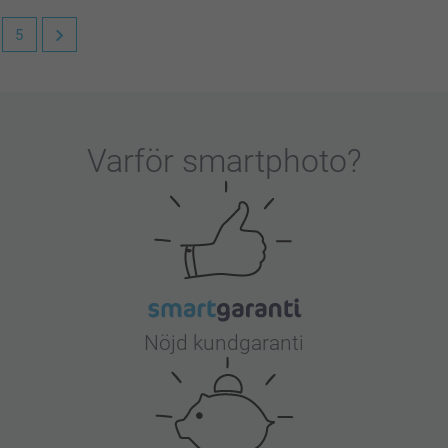
5
igt att höra att du är nöjd med nyckelringen. De
 personliga motiv på.
Varför
smartphoto
?
Nöjd kundgaranti