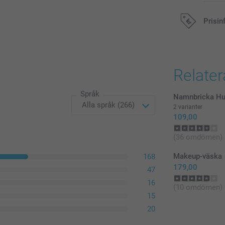
Prisin
Alla priser är 
Relate
Språk
Namnbricka Hu
2 varianter
109,00
(36 omdömen)
Makeup-väska
168
179,00
47
16
(10 omdömen)
15
20