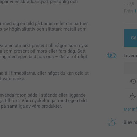
kapar vi en skräddarsydd, personlig och
2,5
Från
1
 med dig en bild på barnen eller din partner.
s av högkvalitativ och slitstark metall som
Gå 
vara en utmärkt present till någon som nyss
ra som present på mors eller fars dag. Sätt
Lever
ing med egen bild hos oss – det är otroligt
 till firmabilarna, eller något du kan dela ut
tt varumärke.
använda foton både i stående eller liggande
a till text. Våra nyckelringar med egen bild
i på samtliga av våra produkter.
Mer in
Blev n