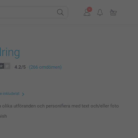
ring
4.2
/
5
(266 omdömen)
te inkluderat
n olika utföranden och personifiera med text och/eller foto
nish