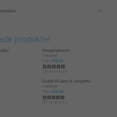
formation
i svenska kronor (SEK), inklusive moms och exklusive porto.
rade produkter
sdjur
Shoppingkasse
3 varianter
Från
169,00
(38 omdömen)
Fodral till dator & surfplatta
3 varianter
Från
259,00
(41 omdömen)