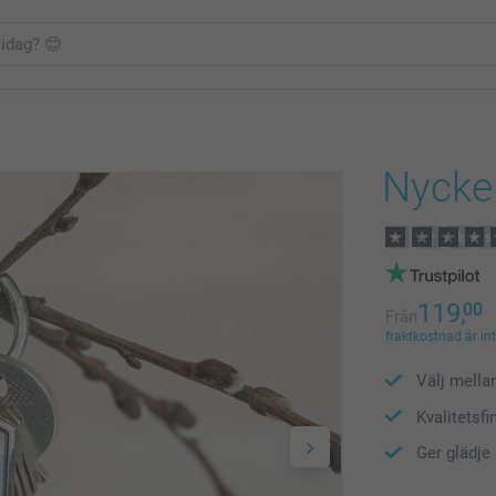
Nyckel
119,
00
Från
fraktkostnad är in
Välj mella
Kvalitetsfi
Ger glädje