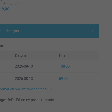
4,2
0,3 cm
19,00
till designs
ans
Datum
Pris
2026-08-10
108,00
2026-08-13
59,00
formation om leveransalternativ
ågot fel?
Få en ny produkt gratis