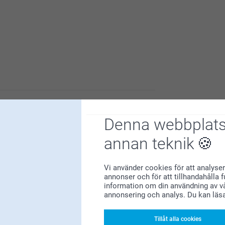
ligt att höra att du är nöjd med nyckelringen.
Denna webbplats
gna personliga motiv på.
yckelringen sitter på nycklarna och själva
annan teknik
Vi använder cookies för att analyser
annonser och för att tillhandahålla 
information om din användning av vå
annonsering och analys. Du kan läs
Tillåt alla cookies