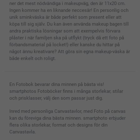
Alla fotoprodukter
ner det mest nödvändiga i makeupväg, den är 11x20 cm.
Ingen kommer ha en liknande neccesär! En personlig och
unik sminkväska är både perfekt som present eller att
köpa till sig själv. Du kan även använda makeup bagen till
andra praktiska lösningar som att exempelvis förvara
plåster i när familjen ska på utflykt (tryck då ett foto på
förbandsmaterial på locket!) eller kanske du hittar på
något ännu kreativare? Att göra sin egna makeup-väska är
både enkelt och roligt.
En Fotobok bevarar dina minnen på bästa vis!
smartphotos Fotoböcker finns i många storlekar, stilar
och prisklasser, välj den som passar just dig.
Inred med personliga Canvastavlor, med Foto på canvas
kan du föreviga dina bästa minnen. smartphoto erbjuder
flera olika storlekar, format och designs för din
Canvastavla.