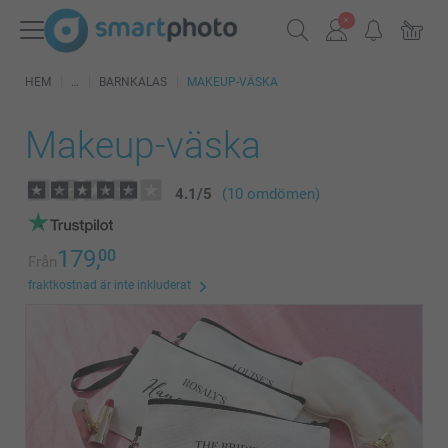
HEM
BARNKALAS
MAKEUP-VÄSKA
Makeup-väska
4.1
/
5
(10 omdömen)
179,
00
Från
fraktkostnad är inte inkluderat