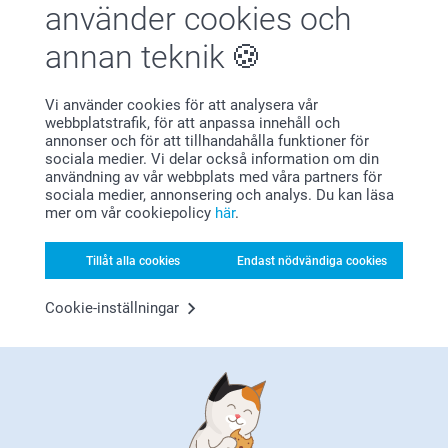
använder cookies och
(1 omdömen)
(266 omdömen)
annan teknik
Smart2Give Personliga
Personlig necessär
Gåvoset
2 varianter
Vi använder cookies för att analysera vår
Från
549,00
299,00
webbplatstrafik, för att anpassa innehåll och
annonser och för att tillhandahålla funktioner för
(5 omdömen)
sociala medier. Vi delar också information om din
användning av vår webbplats med våra partners för
sociala medier, annonsering och analys. Du kan läsa
mer om vår cookiepolicy
här
.
Tillåt alla cookies
Endast nödvändiga cookies
Varför
smartphoto
?
Cookie-inställningar