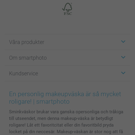
Våra produkter
Etiketter
Om smartphoto
Fotokort
Fotopresenter
Om smartphoto
Kundservice
Fotoböcker
För affiliates
Canvas & Väggdekoration
Allmän integritetspolicy
Kontakta oss & FAQ
Bilder, Fotoförstoring & Fotohäften
Cookie Policy
smartgaranti
En personlig makeupväska är så mycket
Skal till Mobil & Surfplatta
Sitemap
smartbonus
roligare! | smartphoto
MyNameBook
Villkor och garantier
Priser & betalning
Sminkväskor brukar vara ganska opersonliga och tråkiga
Fotoalmanackor & Fotoagenda
Investor Relations
Status på beställningar
till utseendet, men denna makeup-väska är betydligt
Fotoramar & Tillbehör
roligare! Låt ett favoritcitat eller din favoritbild pryda
Presentkort
locket på din neccesär. Makeup-väskan är stor nog att få