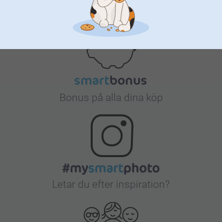
Nöjd kundgaranti
Bonus på alla dina köp
Letar du efter inspiration?