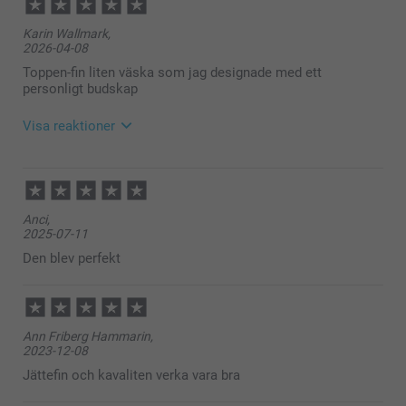
Karin Wallmark,
2026-04-08
Toppen-fin liten väska som jag designade med ett
personligt budskap
Visa reaktioner
2026-04-08
11:25
Hej Karin,
Anci,
Stort tack för dina ⭐️⭐️⭐️⭐️⭐️ och omdöme, vi är glada
2025-07-11
att du är nöjd med din makeup-väska!
Vi önskar dig en fin dag!
Den blev perfekt
Varma hälsningar,
Kirsi @smartphoto
Ann Friberg Hammarin,
2023-12-08
Jättefin och kavaliten verka vara bra