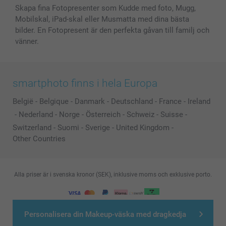
Skapa fina Fotopresenter som Kudde med foto, Mugg,
Mobilskal, iPad-skal eller Musmatta med dina bästa
bilder. En Fotopresent är den perfekta gåvan till familj och
vänner.
smartphoto finns i hela Europa
België
-
Belgique
-
Danmark
-
Deutschland
-
France
-
Ireland
-
Nederland
-
Norge
-
Österreich
-
Schweiz
-
Suisse
-
Switzerland
-
Suomi
-
Sverige
-
United Kingdom
-
Other Countries
Alla priser är i svenska kronor (SEK), inklusive moms och exklusive porto.
© smartphoto group. All rights reserved
Personalisera din Makeup-väska med dragkedja