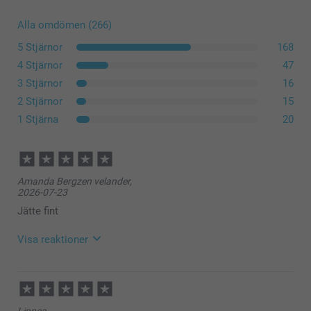
Alla omdömen (266)
5 Stjärnor
168
4 Stjärnor
47
3 Stjärnor
16
2 Stjärnor
15
1 Stjärna
20
Amanda Bergzen velander,
2026-07-23
Jätte fint
Visa reaktioner
2026-07-30
11:52
Hej Amanda,
Linnea,