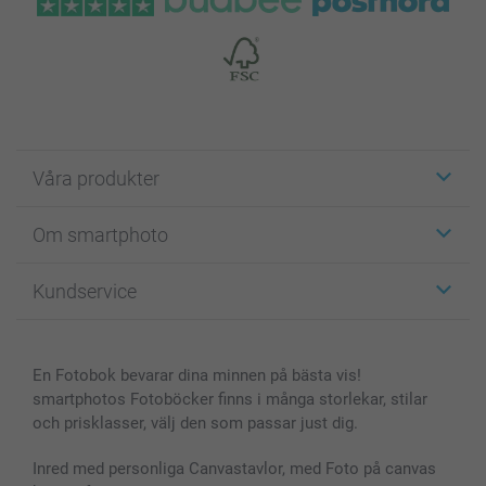
Våra produkter
Etiketter
Om smartphoto
Fotokort
Fotopresenter
Om smartphoto
Kundservice
Fotoböcker
För affiliates
Canvas & Väggdekoration
Allmän integritetspolicy
Kontakta oss & FAQ
Bilder, Fotoförstoring & Fotohäften
Cookie Policy
smartgaranti
En Fotobok bevarar dina minnen på bästa vis!
Skal till Mobil & Surfplatta
Sitemap
smartbonus
smartphotos Fotoböcker finns i många storlekar, stilar
MyNameBook
Villkor och garantier
Priser & betalning
och prisklasser, välj den som passar just dig.
Fotoalmanackor & Fotoagenda
Investor Relations
Status på beställningar
Fotoramar & Tillbehör
Inred med personliga Canvastavlor, med Foto på canvas