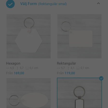
Välj Form
(Rektangulär smal)
Hexagon
Rektangulär
6,5
5,7
5,7
4,1
0,1 cm
0,1 cm
Från
169,00
Från
119,00