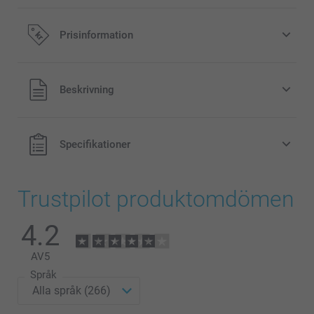
Prisinformation
Alla priser är i svenska kronor (SEK), inklusive moms och
Beskrivning
exklusive porto.
Specifikationer
Trustpilot produktomdömen
4.2
AV
5
Språk