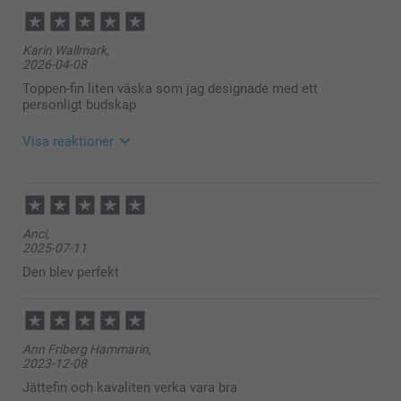
Karin Wallmark,
2026-04-08
Toppen-fin liten väska som jag designade med ett
personligt budskap
Visa reaktioner
2026-04-08
11:25
Hej Karin,
Anci,
Stort tack för dina ⭐️⭐️⭐️⭐️⭐️ och omdöme, vi är glada
2025-07-11
att du är nöjd med din makeup-väska!
Vi önskar dig en fin dag!
Den blev perfekt
Varma hälsningar,
Kirsi @smartphoto
Ann Friberg Hammarin,
2023-12-08
Jättefin och kavaliten verka vara bra