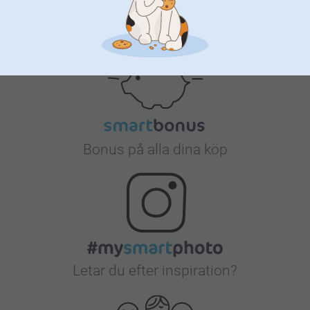
Nöjd kundgaranti
Bonus på alla dina köp
Letar du efter inspiration?