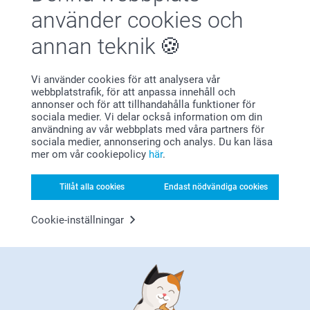
329,00
Från
119,00
använder cookies och
(1 omdömen)
(266 omdömen)
annan teknik
Smart2Give Personliga
Personlig necessär
Gåvoset
2 varianter
Vi använder cookies för att analysera vår
Från
549,00
299,00
webbplatstrafik, för att anpassa innehåll och
annonser och för att tillhandahålla funktioner för
(5 omdömen)
sociala medier. Vi delar också information om din
användning av vår webbplats med våra partners för
sociala medier, annonsering och analys. Du kan läsa
mer om vår cookiepolicy
här
.
Tillåt alla cookies
Endast nödvändiga cookies
Varför
smartphoto
?
Cookie-inställningar