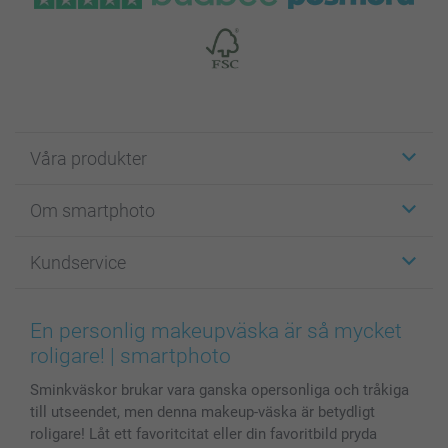
Våra produkter
Etiketter
Om smartphoto
Fotokort
Fotopresenter
Om smartphoto
Kundservice
Fotoböcker
För affiliates
Canvas & Väggdekoration
Allmän integritetspolicy
Kontakta oss & FAQ
Bilder, Fotoförstoring & Fotohäften
Cookie Policy
smartgaranti
En personlig makeupväska är så mycket
Skal till Mobil & Surfplatta
Sitemap
smartbonus
roligare! | smartphoto
MyNameBook
Villkor och garantier
Priser & betalning
Sminkväskor brukar vara ganska opersonliga och tråkiga
Fotoalmanackor & Fotoagenda
Investor Relations
Status på beställningar
till utseendet, men denna makeup-väska är betydligt
Fotoramar & Tillbehör
roligare! Låt ett favoritcitat eller din favoritbild pryda