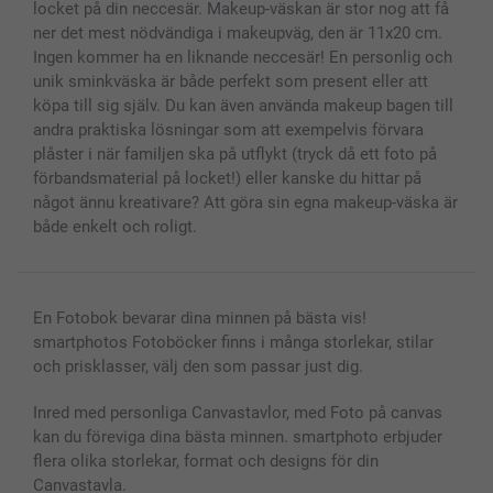
Presentkort
locket på din neccesär. Makeup-väskan är stor nog att få
Alla fotoprodukter
ner det mest nödvändiga i makeupväg, den är 11x20 cm.
Ingen kommer ha en liknande neccesär! En personlig och
unik sminkväska är både perfekt som present eller att
köpa till sig själv. Du kan även använda makeup bagen till
andra praktiska lösningar som att exempelvis förvara
plåster i när familjen ska på utflykt (tryck då ett foto på
förbandsmaterial på locket!) eller kanske du hittar på
något ännu kreativare? Att göra sin egna makeup-väska är
både enkelt och roligt.
En Fotobok bevarar dina minnen på bästa vis!
smartphotos Fotoböcker finns i många storlekar, stilar
och prisklasser, välj den som passar just dig.
Inred med personliga Canvastavlor, med Foto på canvas
kan du föreviga dina bästa minnen. smartphoto erbjuder
flera olika storlekar, format och designs för din
Canvastavla.