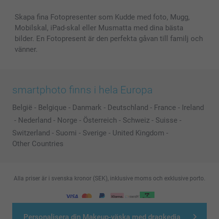
Skapa fina Fotopresenter som Kudde med foto, Mugg,
Mobilskal, iPad-skal eller Musmatta med dina bästa
bilder. En Fotopresent är den perfekta gåvan till familj och
vänner.
smartphoto finns i hela Europa
België
-
Belgique
-
Danmark
-
Deutschland
-
France
-
Ireland
-
Nederland
-
Norge
-
Österreich
-
Schweiz
-
Suisse
-
Switzerland
-
Suomi
-
Sverige
-
United Kingdom
-
Other Countries
Alla priser är i svenska kronor (SEK), inklusive moms och exklusive porto.
© smartphoto group. All rights reserved
Personalisera din Makeup-väska med dragkedja