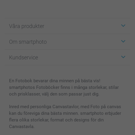
Våra produkter
Etiketter
Om smartphoto
Fotokort
Fotopresenter
Om smartphoto
Kundservice
Fotoböcker
För affiliates
Canvas & Väggdekoration
Allmän integritetspolicy
Kontakta oss & FAQ
Bilder, Fotoförstoring & Fotohäften
Cookie Policy
smartgaranti
En Fotobok bevarar dina minnen på bästa vis!
Skal till Mobil & Surfplatta
Sitemap
smartbonus
smartphotos Fotoböcker finns i många storlekar, stilar
MyNameBook
Villkor och garantier
Priser & betalning
och prisklasser, välj den som passar just dig.
Fotoalmanackor & Fotoagenda
Investor Relations
Status på beställningar
Fotoramar & Tillbehör
Inred med personliga Canvastavlor, med Foto på canvas
kan du föreviga dina bästa minnen. smartphoto erbjuder
Presentkort
flera olika storlekar, format och designs för din
Alla fotoprodukter
Canvastavla.