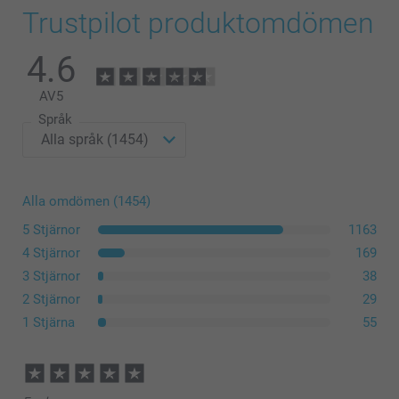
Trustpilot produktomdömen
4.6
AV
5
Språk
Alla omdömen (1454)
5 Stjärnor
1163
4 Stjärnor
169
3 Stjärnor
38
2 Stjärnor
29
1 Stjärna
55