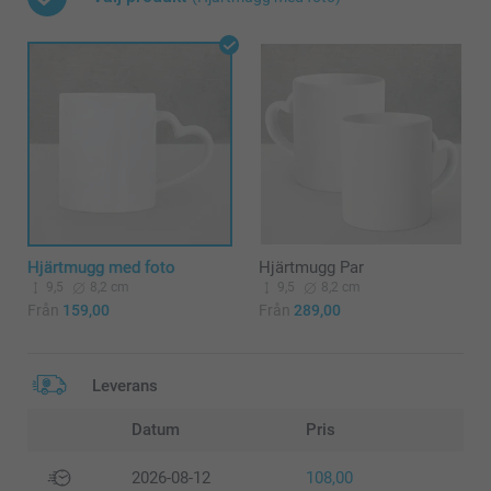
Hjärtmugg med foto
Hjärtmugg Par
9,5
8,2 cm
9,5
8,2 cm
Från
159,00
Från
289,00
Leverans
Datum
Pris
2026-08-12
108,00