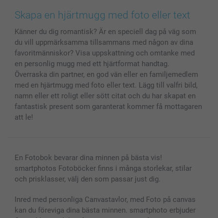
Bilder, Fotoförstoring & Fotohäften
Cookie Policy
smartgaranti
Skapa en hjärtmugg med foto eller text
Skal till Mobil & Surfplatta
Sitemap
smartbonus
Känner du dig romantisk? Är en speciell dag på väg som
MyNameBook
Villkor och garantier
Priser & betalning
du vill uppmärksamma tillsammans med någon av dina
Fotoalmanackor & Fotoagenda
Investor Relations
Status på beställningar
favoritmänniskor? Visa uppskattning och omtanke med
Fotoramar & Tillbehör
en personlig mugg med ett hjärtformat handtag.
Presentkort
Överraska din partner, en god vän eller en familjemedlem
med en hjärtmugg med foto eller text. Lägg till valfri bild,
Alla fotoprodukter
namn eller ett roligt eller sött citat och du har skapat en
fantastisk present som garanterat kommer få mottagaren
att le!
En Fotobok bevarar dina minnen på bästa vis!
smartphotos Fotoböcker finns i många storlekar, stilar
och prisklasser, välj den som passar just dig.
Inred med personliga Canvastavlor, med Foto på canvas
kan du föreviga dina bästa minnen. smartphoto erbjuder