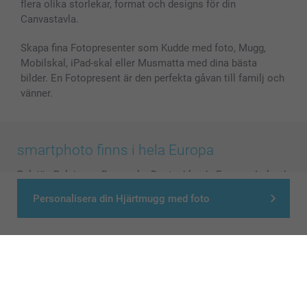
flera olika storlekar, format och designs för din
Canvastavla.
Skapa fina Fotopresenter som Kudde med foto, Mugg,
Mobilskal, iPad-skal eller Musmatta med dina bästa
bilder. En Fotopresent är den perfekta gåvan till familj och
vänner.
smartphoto finns i hela Europa
België
-
Belgique
-
Danmark
-
Deutschland
-
France
-
Ireland
-
Nederland
-
Norge
-
Österreich
-
Schweiz
-
Suisse
-
Personalisera din Hjärtmugg med foto
Switzerland
-
Suomi
-
Sverige
-
United Kingdom
-
Other Countries
Alla priser är i svenska kronor (SEK), inklusive moms och exklusive porto.