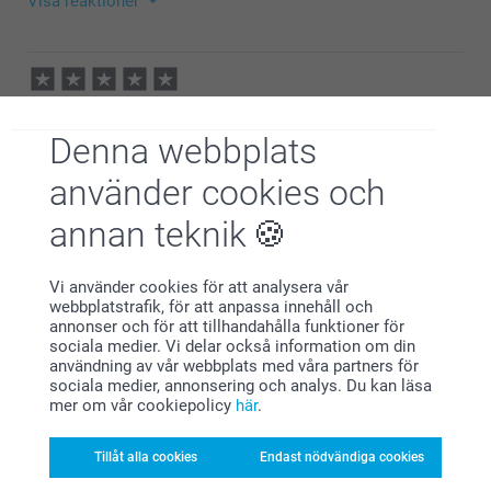
Visa reaktioner
Vänliga hälsningar,
Helene @smartphoto
2026-06-12
10:33
Hej Victoria,
Matilda Maria Malm,
Stort tack för dina ⭐️⭐️⭐️⭐️⭐️ och omdöme, kul att du
2026-06-02
är nöjd med din hjärtmugg!
Denna webbplats
Vi önskar dig en fin sommar!
Toppen! Smidigt att göra och fint!
Vänliga hälsningar,
använder cookies och
Kirsi @smartphoto
Visa reaktioner
annan teknik
2026-06-10
09:44
Vi använder cookies för att analysera vår
Hej!
webbplatstrafik, för att anpassa innehåll och
Mats,
Stort tack för dina ⭐️⭐️⭐️⭐️⭐️ och omdöme, kul att du
annonser och för att tillhandahålla funktioner för
2026-04-25
är nöjd med din personliga mugg med hjärthandtag!
sociala medier. Vi delar också information om din
Vi önskar dig en fin sommar!
användning av vår webbplats med våra partners för
Se mina tidigare svar jag gett er. MVH mats Sjöberg
Vänliga hälsningar,
sociala medier, annonsering och analys. Du kan läsa
Miia @smartphoto
mer om vår cookiepolicy
här
.
Visa reaktioner
Tillåt alla cookies
Endast nödvändiga cookies
2026-06-10
09:46