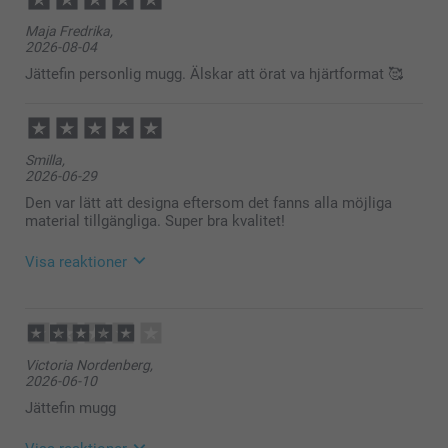
Maja Fredrika,
2026-08-04
Jättefin personlig mugg. Älskar att örat va hjärtformat 🥰
Smilla,
2026-06-29
Den var lätt att designa eftersom det fanns alla möjliga
material tillgängliga. Super bra kvalitet!
Visa reaktioner
2026-06-30
15:05
Hej Smilla,
Victoria Nordenberg,
2026-06-10
Stort tack för dina ⭐️⭐️⭐️⭐️⭐️ och omdöme, kul att du
är nöjd med din Hjärtmugg!
Jättefin mugg
Vi önskar dig en fin sommar!