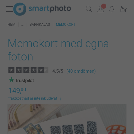
HEM
BARNKALAS
MEMOKORT
Memokort med egna
foton
4.5
/
5
(40 omdömen)
149,
00
fraktkostnad är inte inkluderat