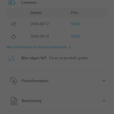
Leverans
Datum
Pris
2026-08-12
69,00
2026-08-13
59,00
Mer information om leveransalternativ
Blev något fel?
Få en ny produkt gratis
Prisinformation
Alla priser är i svenska kronor (SEK), inklusive moms och
Beskrivning
exklusive porto.