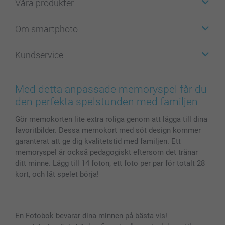
Våra produkter
Etiketter
Om smartphoto
Fotokort
Fotopresenter
Om smartphoto
Kundservice
Fotoböcker
För affiliates
Canvas & Väggdekoration
Allmän integritetspolicy
Kontakta oss & FAQ
Bilder, Fotoförstoring & Fotohäften
Cookie Policy
smartgaranti
Med detta anpassade memoryspel får du
Skal till Mobil & Surfplatta
Sitemap
smartbonus
den perfekta spelstunden med familjen
MyNameBook
Villkor och garantier
Priser & betalning
Gör memokorten lite extra roliga genom att lägga till dina
Fotoalmanackor & Fotoagenda
Investor Relations
Status på beställningar
favoritbilder. Dessa memokort med söt design kommer
Fotoramar & Tillbehör
garanterat att ge dig kvalitetstid med familjen. Ett
Presentkort
memoryspel är också pedagogiskt eftersom det tränar
Alla fotoprodukter
ditt minne. Lägg till 14 foton, ett foto per par för totalt 28
kort, och låt spelet börja!
En Fotobok bevarar dina minnen på bästa vis!