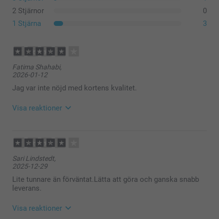
2 Stjärnor
0
1 Stjärna
3
Fatima Shahabi,
2026-01-12
Jag var inte nöjd med kortens kvalitet.
Visa reaktioner
2026-01-15
13:13
Hej
Sari Lindstedt,
Tack för din feedback, den är mycket viktig för oss.
2025-12-29
Kontakta oss gärna om din mottagna produkt inte
stämmer med dina förväntningar, så undersöker vi
Lite tunnare än förväntat.Lätta att göra och ganska snabb
gärna ärendet för att se om något har blivit fel i
leverans.
tillverkningen eller om du vill använda dig av
smartgaranti för att beställa en ny likvärdig produkt
Visa reaktioner
utan kostnad. Du når oss via formuläret här: