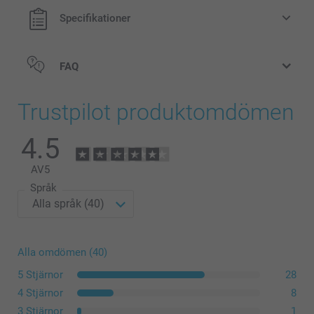
Specifikationer
FAQ
Trustpilot produktomdömen
här
4.5
AV
5
Språk
Alla omdömen (40)
5 Stjärnor
28
4 Stjärnor
8
3 Stjärnor
1