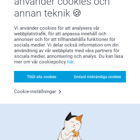
använder cookies och
Andreea Carabelea,
Tack för att du ger oss ⭐⭐⭐⭐⭐! Det glädjer oss att
2025-10-21
du är nöjd med våra produkter och service.
annan teknik
Jättefina kort!
🩵-liga hälsningar
Pernilla @smartphoto
Vi använder cookies för att analysera vår
Visa reaktioner
webbplatstrafik, för att anpassa innehåll och
annonser och för att tillhandahålla funktioner för
2025-10-24
sociala medier. Vi delar också information om din
12:31
användning av vår webbplats med våra partners för
Hej Andreea,
Visa mer
sociala medier, annonsering och analys. Du kan läsa
Stort tack för dina fem stjärnor och din feedback!
mer om vår cookiepolicy
här
.
Visst är det kul att spela med memokort med egna
Relaterade produkter
bilder på – en riktigt personlig vändning på
Tillåt alla cookies
Endast nödvändiga cookies
spelstunden!
Vi önskar er massor av roliga stunder och en fin
Kortspel
Minnesspel
helg!
Cookie-inställningar
Varma hälsningar,
Från
149,00
189,00
Miia @smartphoto
(91 omdömen)
Löjliga familjen
Fotopussel
149,00
6 varianter
Från
169,00
(9 omdömen)