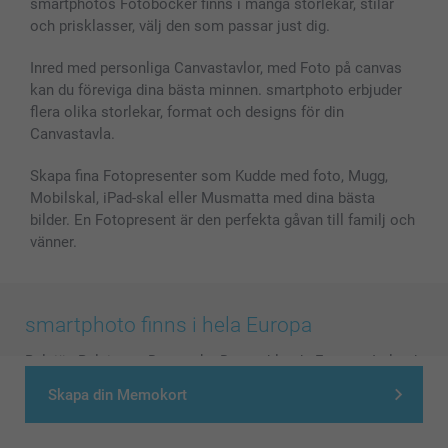
smartphotos Fotoböcker finns i många storlekar, stilar
och prisklasser, välj den som passar just dig.
Inred med personliga Canvastavlor, med Foto på canvas
kan du föreviga dina bästa minnen. smartphoto erbjuder
flera olika storlekar, format och designs för din
Canvastavla.
Skapa fina Fotopresenter som Kudde med foto, Mugg,
Mobilskal, iPad-skal eller Musmatta med dina bästa
bilder. En Fotopresent är den perfekta gåvan till familj och
vänner.
smartphoto finns i hela Europa
België
-
Belgique
-
Danmark
-
Deutschland
-
France
-
Ireland
-
Nederland
-
Norge
-
Österreich
-
Schweiz
-
Suisse
-
Skapa din Memokort
Switzerland
-
Suomi
-
Sverige
-
United Kingdom
-
Other Countries