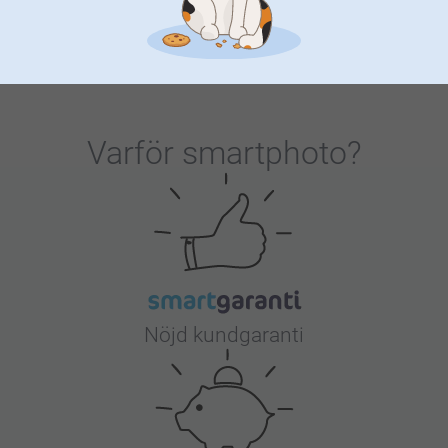
(495 omdömen)
Varför
smartphoto
?
Nöjd kundgaranti