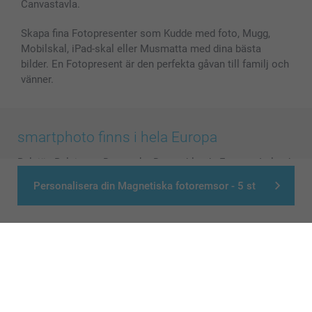
Canvastavla.
Skapa fina Fotopresenter som Kudde med foto, Mugg,
Mobilskal, iPad-skal eller Musmatta med dina bästa
bilder. En Fotopresent är den perfekta gåvan till familj och
vänner.
smartphoto finns i hela Europa
België
-
Belgique
-
Danmark
-
Deutschland
-
France
-
Ireland
-
Nederland
-
Norge
-
Österreich
-
Schweiz
-
Suisse
-
Personalisera din Magnetiska fotoremsor - 5 st
Switzerland
-
Suomi
-
Sverige
-
United Kingdom
-
Other Countries
Alla priser är i svenska kronor (SEK), inklusive moms och exklusive porto.