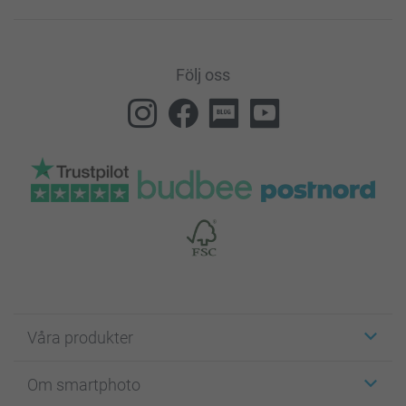
Följ oss
Våra produkter
Etiketter
Om smartphoto
Fotokort