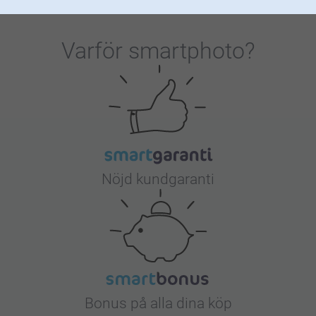
Varför
smartphoto
?
Nöjd kundgaranti
Bonus på alla dina köp