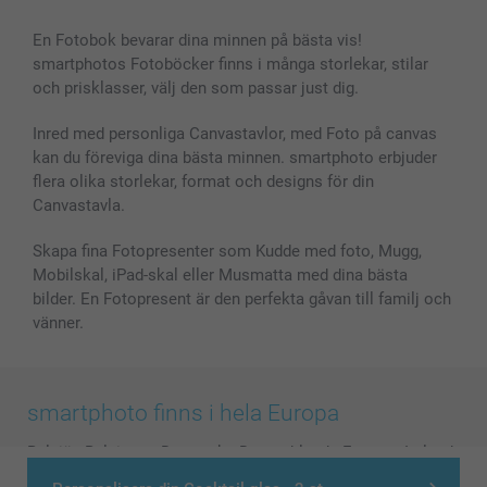
En Fotobok bevarar dina minnen på bästa vis!
smartphotos Fotoböcker finns i många storlekar, stilar
och prisklasser, välj den som passar just dig.
Inred med personliga Canvastavlor, med Foto på canvas
kan du föreviga dina bästa minnen. smartphoto erbjuder
flera olika storlekar, format och designs för din
Canvastavla.
Skapa fina Fotopresenter som Kudde med foto, Mugg,
Mobilskal, iPad-skal eller Musmatta med dina bästa
bilder. En Fotopresent är den perfekta gåvan till familj och
vänner.
smartphoto finns i hela Europa
België
-
Belgique
-
Danmark
-
Deutschland
-
France
-
Ireland
-
Nederland
-
Norge
-
Österreich
-
Schweiz
-
Suisse
-