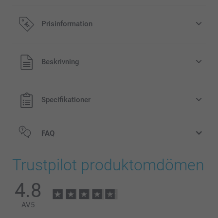
Prisinformation
Alla priser är i svenska kronor (SEK), inklusive moms och
Beskrivning
exklusive porto.
Specifikationer
FAQ
Trustpilot produktomdömen
4.8
AV
5