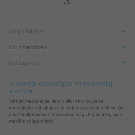
Våra produkter
Etiketter
Om smartphoto
Fotokort
Fotopresenter
Om smartphoto
Kundservice
Fotoböcker
För affiliates
Canvas & Väggdekoration
Allmän integritetspolicy
Kontakta oss & FAQ
Bilder, Fotoförstoring & Fotohäften
Cookie Policy
smartgaranti
Graverade cocktailglas för en oändlig
Skal till Mobil & Surfplatta
Sitemap
smartbonus
sommar
MyNameBook
Villkor och garantier
Priser & betalning
Sätt ett meddelande, datum eller ett citat på ett
Fotoalmanackor & Fotoagenda
Investor Relations
Status på beställningar
cocktailglas och skapa den perfekta presenten till en vän
Fotoramar & Tillbehör
eller familjemedlem. Kom också ihåg att glädja dig själv
Presentkort
med lite soliga vibbar!
Alla fotoprodukter