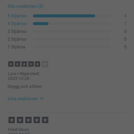
Alla omdömen (5)
5 Stjärnor
4
4 Stjärnor
1
3 Stjärnor
0
Cocktailglas (set med 2)
2 Stjärnor
0
Höga drinkglas (set med 2)
1 Stjärna
0
Whiskeyglas
Lars I Wigerstedt,
2025-12-28
Snygg och stilren
Visa reaktioner
2025-12-30
12:35
Hej
Fideli Dixon,
Tack för ⭐️⭐⭐️⭐️! Vi är glada över att ha dig som