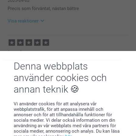
2025-04-02
kund.
🩵-liga hälsningar
Precis som förväntat, nästan bättre
Pernilla @smartphoto
Visa reaktioner
2025-04-02
09:28
Hej Fideli,
Lotta S,
Stort tack för dina ⭐️⭐️⭐️⭐️⭐️ och omdöme, kul att du
2024-12-18
är nöjd med dina glas!
Denna webbplats
Vi önskar dig en fin dag!
Supernöjd.
Varma hälsningar,
använder cookies och
Kirsi @smartphoto
annan teknik
Nilsson,
2024-11-29
Vi använder cookies för att analysera vår
Roliga glas till 40 årig bröllopsdag
webbplatstrafik, för att anpassa innehåll och
annonser och för att tillhandahålla funktioner för
sociala medier. Vi delar också information om din
användning av vår webbplats med våra partners för
Angelica Velke,
sociala medier, annonsering och analys. Du kan läsa
2024-06-06