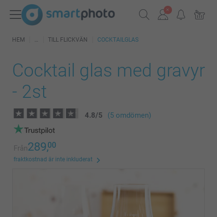
HEM
TILL FLICKVÄN
COCKTAILGLAS
Cocktail glas med gravyr
- 2st
4.8
/
5
(5 omdömen)
289,
00
Från
fraktkostnad är inte inkluderat