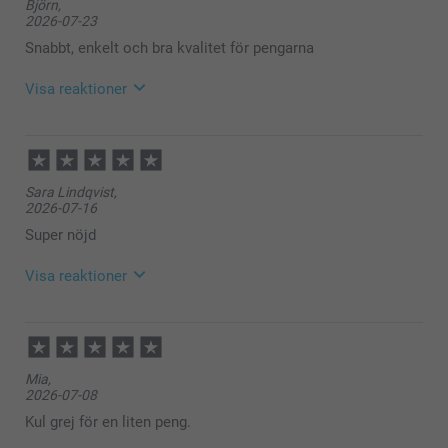
Björn,
2026-07-23
Snabbt, enkelt och bra kvalitet för pengarna
Visa reaktioner
2026-07-30
11:52
Hej Björn,
Sara Lindqvist,
Stort tack för dina ⭐️⭐️⭐️⭐️⭐️ och omdöme av våra
2026-07-16
flasketiketter, vi är glada att du är nöjd med dem!
Varma hälsningar
Super nöjd
Kirsi @smartphoto
Visa reaktioner
2026-07-22
11:29
Hej Sara,
Mia,
2026-07-08
Stort tack för dina ⭐️⭐️⭐️⭐️⭐️ och omdöme av våra
flasketiketter. Visst är det härligt att kunna ge bort
Kul grej för en liten peng.
en flaska med en alldeles egen etikett på! Tack för