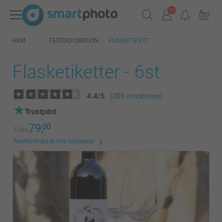
HEM
FESTDEKORATION
FLASKETIKETT
Flasketiketter - 6st
4.4
/
5
(305 omdömen)
79,
00
Från
fraktkostnad är inte inkluderat