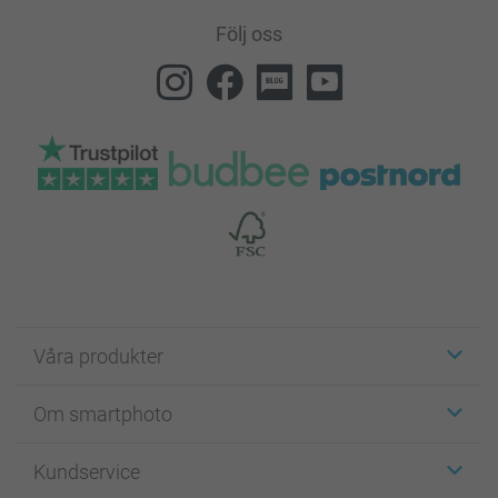
Följ oss
Våra produkter
Etiketter
Om smartphoto
Fotokort
Fotopresenter
Om smartphoto
Kundservice
Fotoböcker
För affiliates