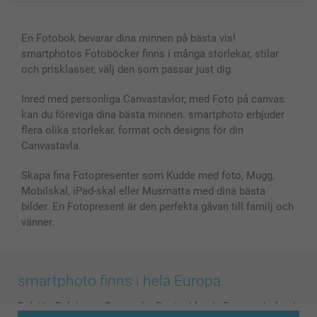
Canvas & Väggdekoration
Allmän integritetspolicy
Kontakta oss & FAQ
Bilder, Fotoförstoring & Fotohäften
Cookie Policy
smartgaranti
En Fotobok bevarar dina minnen på bästa vis!
Skal till Mobil & Surfplatta
Sitemap
smartbonus
smartphotos Fotoböcker finns i många storlekar, stilar
MyNameBook
Villkor och garantier
Priser & betalning
och prisklasser, välj den som passar just dig.
Fotoalmanackor & Fotoagenda
Investor Relations
Status på beställningar
Fotoramar & Tillbehör
Inred med personliga Canvastavlor, med Foto på canvas
kan du föreviga dina bästa minnen. smartphoto erbjuder
Presentkort
flera olika storlekar, format och designs för din
Alla fotoprodukter
Canvastavla.
Skapa fina Fotopresenter som Kudde med foto, Mugg,
Mobilskal, iPad-skal eller Musmatta med dina bästa
bilder. En Fotopresent är den perfekta gåvan till familj och
vänner.
smartphoto finns i hela Europa
België
-
Belgique
-
Danmark
-
Deutschland
-
France
-
Ireland