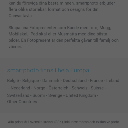
kan du föreviga dina bästa minnen. smartphoto erbjuder
flera olika storlekar, format och designs för din
Canvastavla.
Skapa fina Fotopresenter som Kudde med foto, Mugg,
Mobilskal, iPad-skal eller Musmatta med dina bästa
bilder. En Fotopresent är den perfekta gåvan till familj och
vänner.
smartphoto finns i hela Europa
België
-
Belgique
-
Danmark
-
Deutschland
-
France
-
Ireland
-
Nederland
-
Norge
-
Österreich
-
Schweiz
-
Suisse
-
Switzerland
-
Suomi
-
Sverige
-
United Kingdom
-
Other Countries
Alla priser är i svenska kronor (SEK), inklusive moms och exklusive porto.