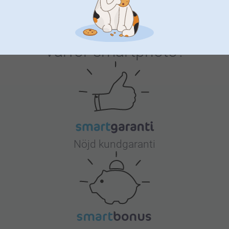
Varför
smartphoto
?
Nöjd kundgaranti