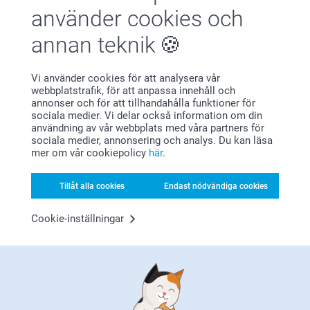
behöver på ett och samma ställe. Från kreativa fö…
Mer
använder cookies och
annan teknik
Organisera en födelsedagsfest
Vi använder cookies för att analysera vår
webbplatstrafik, för att anpassa innehåll och
annonser och för att tillhandahålla funktioner för
sociala medier. Vi delar också information om din
användning av vår webbplats med våra partners för
sociala medier, annonsering och analys. Du kan läsa
mer om vår cookiepolicy
här
.
Tillåt alla cookies
Endast nödvändiga cookies
Cookie-inställningar
Oavsett om födelsedagsfesten är stor eller liten är det alltid
trevligt att dekorera till festen. Skicka ut fina
inbjudningskort, dekorera bordet med unika
bordsdekorationer och dekorera flaskorna på bor…
Mer