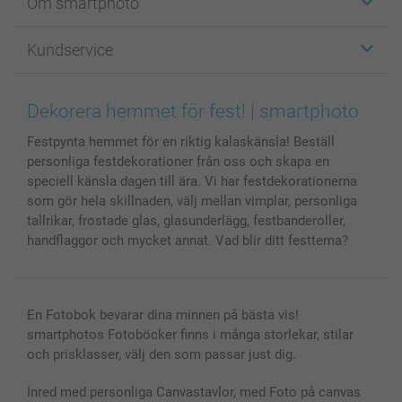
Om smartphoto
Fotokort
Fotopresenter
Om smartphoto
Kundservice
Fotoböcker
För affiliates
Canvas & Väggdekoration
Allmän integritetspolicy
Kontakta oss & FAQ
Bilder, Fotoförstoring & Fotohäften
Cookie Policy
smartgaranti
Dekorera hemmet för fest! | smartphoto
Skal till Mobil & Surfplatta
Sitemap
smartbonus
Festpynta hemmet för en riktig kalaskänsla! Beställ
MyNameBook
Villkor och garantier
Priser & betalning
personliga festdekorationer från oss och skapa en
Fotoalmanackor & Fotoagenda
Investor Relations
Status på beställningar
speciell känsla dagen till ära. Vi har festdekorationerna
Fotoramar & Tillbehör
som gör hela skillnaden, välj mellan vimplar, personliga
Presentkort
tallrikar, frostade glas, glasunderlägg, festbanderoller,
handflaggor och mycket annat. Vad blir ditt festtema?
Alla fotoprodukter
En Fotobok bevarar dina minnen på bästa vis!
smartphotos Fotoböcker finns i många storlekar, stilar
och prisklasser, välj den som passar just dig.
Inred med personliga Canvastavlor, med Foto på canvas