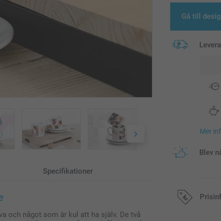
Gå till desi
Lever
Mer in
Blev n
Specifikationer
e
Prisin
a och något som är kul att ha själv. De två