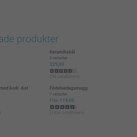
i svenska kronor (SEK), inklusive moms och exklusive porto.
rade produkter
Keramikskål
2 varianter
229,00
(34 omdömen)
med kork -6st
Födelsedagsmugg
7 varianter
Från
119,00
)
(1454 omdömen)