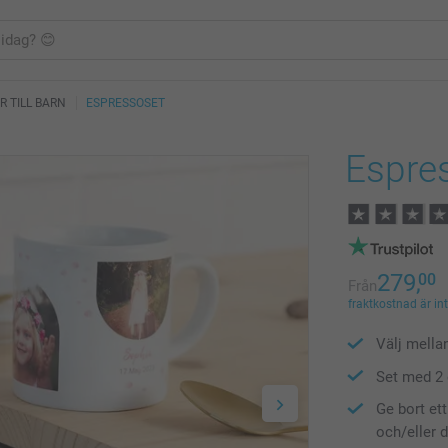
 TILL BARN
ESPRESSOSET
Espre
279,
00
Från
fraktkostnad är in
Välj mella
Set med 2 
Ge bort et
och/eller 