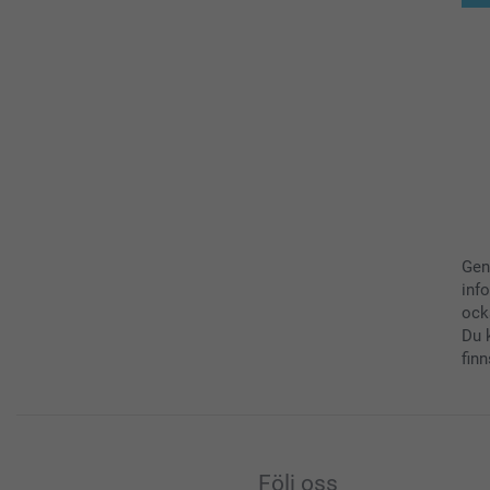
Gen
inf
ock
Du 
finn
Följ oss