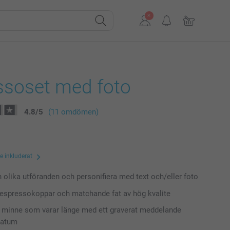
ssoset med foto
4.8
/
5
(11 omdömen)
te inkluderat
n olika utföranden och personifiera med text och/eller foto
espressokoppar och matchande fat av hög kvalite
t minne som varar länge med ett graverat meddelande
datum