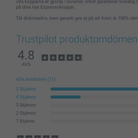
vita kopparna är gjorda i keramik vilket garanterar livslång n
på dina nya Espressokoppar.
Tål diskmaskin, men garanti ges ej på att fotot är 100% vä
Trustpilot produktomdömen
4.8
AV
5
Alla omdömen (11)
5 Stjärnor
4 Stjärnor
3 Stjärnor
2 Stjärnor
1 Stjärna