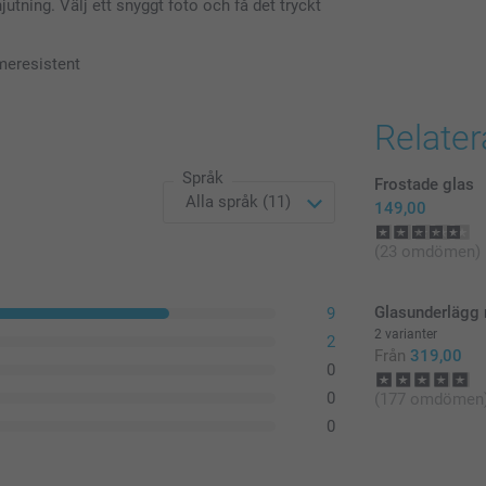
jutning. Välj ett snyggt foto och få det tryckt
Alla priser är 
rmeresistent
Relate
Språk
Frostade glas
149,00
(23 omdömen)
Glasunderlägg 
9
2 varianter
2
Från
319,00
0
0
(177 omdömen
0