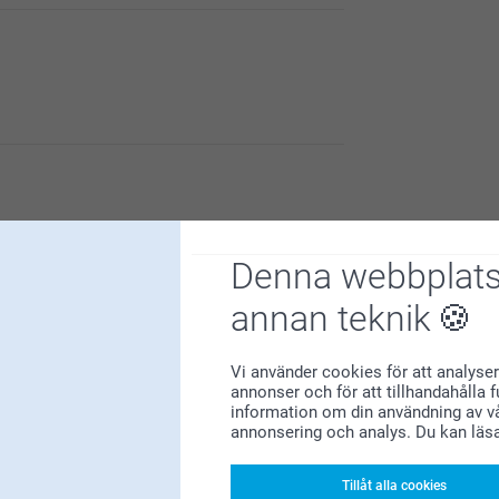
u är nöjd med ditt espressoset!
Denna webbplats
3
annan teknik
Vi använder cookies för att analyser
annonser och för att tillhandahålla 
information om din användning av vå
Varför
smartphoto
?
annonsering och analys. Du kan läs
Tillåt alla cookies