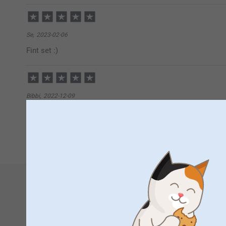
2023-02-16
11:14
Hej,
Stort tack för dina 5 stjärnor och omdöme, kul att d
Se,
2023-02-06
Vi önskar dig en fin dag!
Fint set :)
Varma hälsningar,
Miia på Smartphoto
Bibbi,
2022-12-09
Behövde inga fat
1
2