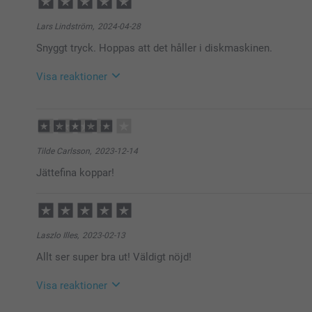
Lars Lindström,
2024-04-28
Snyggt tryck. Hoppas att det håller i diskmaskinen.
Visa reaktioner
2024-04-29
10:57
Hej Lars,
Stort tack för dina 5 stjärnor och omdöme, kul att d
Tilde Carlsson,
2023-12-14
De ska absolut tåla maskindisk, men det är bra om ma
Jättefina koppar!
dagligen.
Vi önskar dig en fin dag!
Varma hälsningar,
Kirsi @smartphoto
Laszlo Illes,
2023-02-13
2024-04-30
Allt ser super bra ut! Väldigt nöjd!
18:52
Tack för det tipset.
Visa reaktioner
Nu blev det en stjärna till. 🙂
Hör ni det 'Trustpilot'. Sex stjärnor vill vi ha.