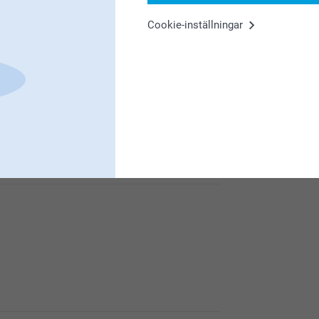
Cookie-inställningar
 är nöjd med din mugg!
en. Mycket prisvärt
 är nöjd med din mugg!