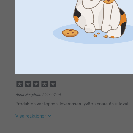
Visa reaktioner
2026-07-22
11:01
Hej Fred,
Peter,
2026-07-08
Stort tack för dina ⭐️⭐️⭐️⭐️⭐️ och omdöme, kul att du
Enkelt och smidigt att beställa. Helt ok kvalitet på produkt
Vi önskar dig en fin sommar!
Vänliga hälsningar,
Visa reaktioner
Helene@smartphoto
2026-07-13
13:48
Hej Peter,
Anna Nergårdh,
2026-07-06
Stort tack för dina ⭐️⭐️⭐️⭐️⭐️ och omdöme, kul att du
Produkten var toppen, leveransen tyvärr senare än utlovat.
Vi önskar dig en fin sommar!
Vänliga hälsningar,
Visa reaktioner
Helene @smartphoto
2026-07-07