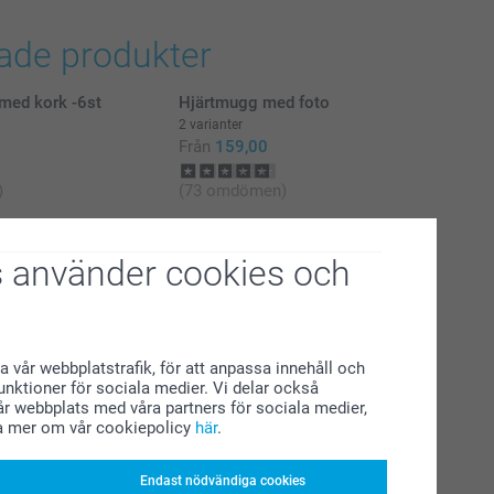
rade produkter
med kork -6st
Hjärtmugg med foto
2 varianter
Från
159,00
)
(73 omdömen)
Keramikskål
2 varianter
 använder cookies och
229,00
)
(34 omdömen)
a vår webbplatstrafik, för att anpassa innehåll och
funktioner för sociala medier. Vi delar också
r webbplats med våra partners för sociala medier,
a mer om vår cookiepolicy
här
.
Endast nödvändiga cookies