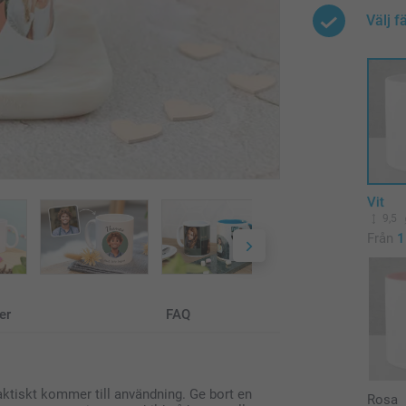
Välj f
Vit
9,5
Från
1
er
FAQ
ktiskt kommer till användning. Ge bort en
Rosa