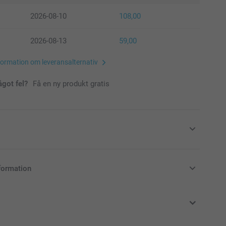
2026-08-10
108,00
2026-08-13
59,00
formation om leveransalternativ
ågot fel?
Få en ny produkt gratis
in fotomugg
formation
i svenska kronor (SEK), inklusive moms och exklusive porto.