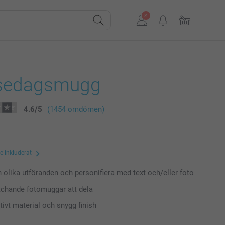
sedagsmugg
4.6
/
5
(1454 omdömen)
te inkluderat
n olika utföranden och personifiera med text och/eller foto
chande fotomuggar att dela
tivt material och snygg finish