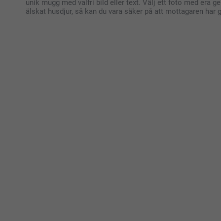
unik mugg med valfri bild eller text. Välj ett foto med era
älskat husdjur, så kan du vara säker på att mottagaren har g