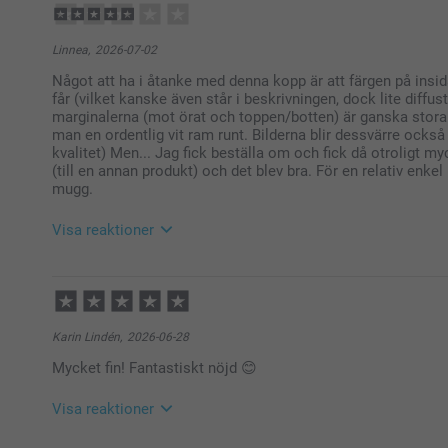
10:08
Hej Anna,
Linnea,
2026-07-02
Tack för ⭐️⭐️⭐⭐️⭐️! Det glädjer oss att du är nöjd me
Något att ha i åtanke med denna kopp är att färgen på ins
får (vilket kanske även står i beskrivningen, dock lite diffus
🩵-liga hälsningar
marginalerna (mot örat och toppen/botten) är ganska stora
Helene @smartphoto
man en ordentlig vit ram runt. Bilderna blir dessvärre ocks
kvalitet) Men... Jag fick beställa om och fick då otroligt m
(till en annan produkt) och det blev bra. För en relativ enke
mugg.
Visa reaktioner
2026-07-06
12:32
Hej Linnea,
Karin Lindén,
2026-06-28
Tack för din feedback.
Mycket fin! Fantastiskt nöjd 😊
Jag beklagar att muggen inte levde upp till förväntan
vår hjälp och vår hantering av din reklamation. Tack!
Visa reaktioner
🩵-liga hälsningar,
Helene @smartphoto