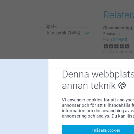
slutsåld
Relate
Språk
Glasunderlägg 
2 varianter
Från
319,00
(177 omdömen
Magisk Mugg
1163
159,00
Denna webbplats
169
38
(205 omdömen
annan teknik
29
55
Vi använder cookies för att analyser
annonser och för att tillhandahålla 
information om din användning av vå
annonsering och analys. Du kan läs
Tillåt alla cookies