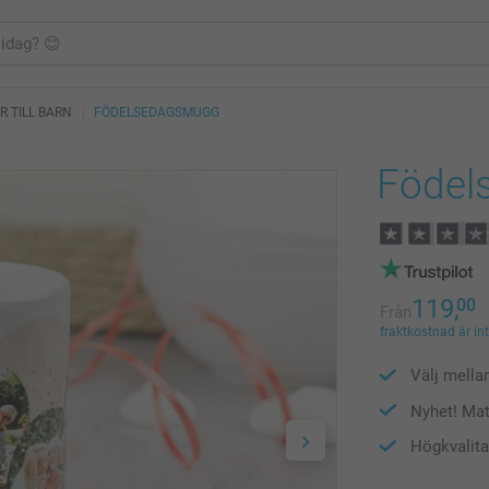
 TILL BARN
FÖDELSEDAGSMUGG
Födel
119,
00
Från
fraktkostnad är in
Välj mella
Nyhet! Mat
Högkvalita