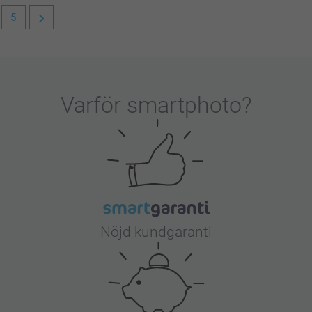
5
e. Det ska vara smidigt, smart och skoj att
ädjer oss att du är nöjd med din beställning.
Varför
smartphoto
?
Nöjd kundgaranti