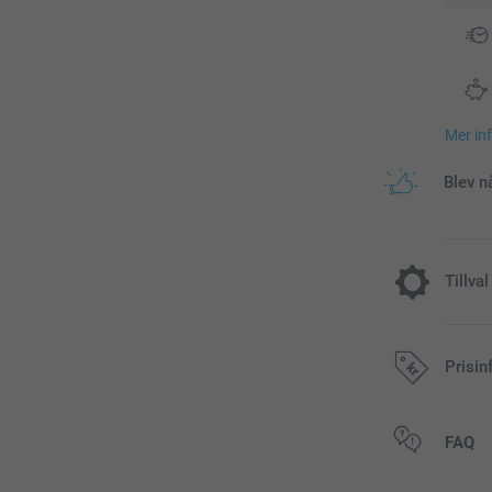
Mer in
Blev n
Tillval
Jula till d
Prisin
40,00/styck
Alla priser är 
FAQ
Tillfälligt