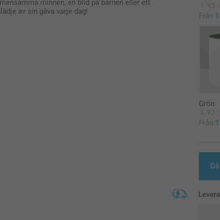
 gemensamma minnen, en bild på barnen eller ett
9,5
lädje av sin gåva varje dag!
Från
1
Grön
9,5
Från
1
Gå 
Lever