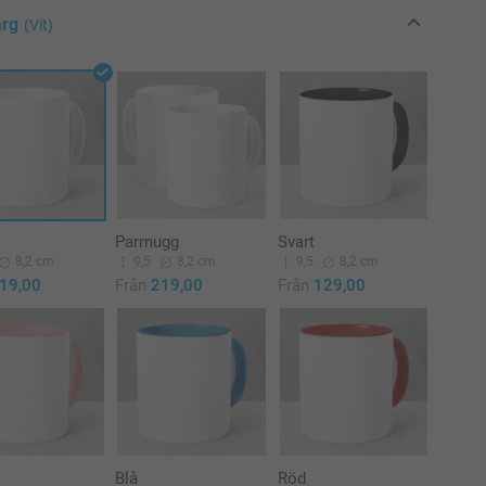
ärg
(Vit)
Parmugg
Svart
8,2 cm
9,5
8,2 cm
9,5
8,2 cm
19,00
Från
219,00
Från
129,00
Blå
Röd