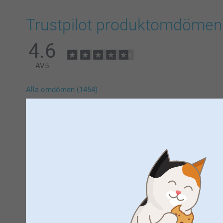
Trustpilot produktomdömen
4.6
AV
5
Alla omdömen (1454)
5 Stjärnor
4 Stjärnor
3 Stjärnor
2 Stjärnor
1 Stjärna
Fred,
2026-07-21
Förvånansvärt bra kvalitet på bilderna.