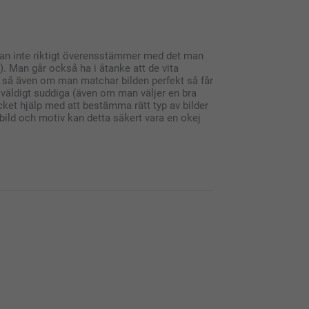
d din mugg trots försenad leverans.
idan inte riktigt överensstämmer med det man
t). Man går också ha i åtanke att de vita
 så även om man matchar bilden perfekt så får
å väldigt suddiga (även om man väljer en bra
ycket hjälp med att bestämma rätt typ av bilder
l bild och motiv kan detta säkert vara en okej
, men jag är glad att läsa hur nöjd du är med