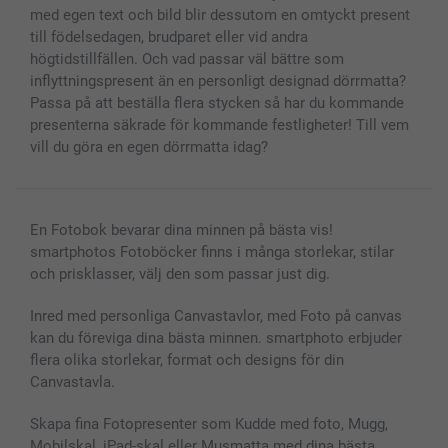
med egen text och bild blir dessutom en omtyckt present
till födelsedagen, brudparet eller vid andra
högtidstillfällen. Och vad passar väl bättre som
inflyttningspresent än en personligt designad dörrmatta?
Passa på att beställa flera stycken så har du kommande
presenterna säkrade för kommande festligheter! Till vem
vill du göra en egen dörrmatta idag?
En Fotobok bevarar dina minnen på bästa vis!
smartphotos Fotoböcker finns i många storlekar, stilar
och prisklasser, välj den som passar just dig.
Inred med personliga Canvastavlor, med Foto på canvas
kan du föreviga dina bästa minnen. smartphoto erbjuder
flera olika storlekar, format och designs för din
Canvastavla.
Skapa fina Fotopresenter som Kudde med foto, Mugg,
Mobilskal, iPad-skal eller Musmatta med dina bästa