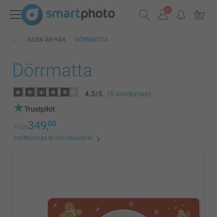
JULEN ÄR HÄR
DÖRRMATTA
Dörrmatta
4.3
/
5
(6 omdömen)
349,
00
Från
fraktkostnad är inte inkluderat