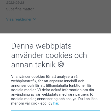
2022-06-28
Stort tack för dina 5 stjärnor och omdöme, kul att du
är nöjd med din dörrmatta.
Superfina mattor
Vi önskar dig en fin dag.
Visa reaktioner
Varma hälsningar
2022-07-05
Zeinab/Smartphoto
14:56
Hej Elsie
Visa mer
Denna webbplats
Stort tack för dina 5 stjärnor och omdöme, kul att du
är nöjd med dörrmattan!
använder cookies och
Relaterade produkter
En kul detalj när du kan ha din personliga bild som
motiv.
annan teknik
Tallriksunderlägg plast -1st
Vinylposter
Vi önskar dig en fin dag!
Varma hälsningar,
4 varianter
Mer än 10 varianter
Johanna, Smartphoto
Vi använder cookies för att analysera vår
Från
119,00
Från
319,00
webbplatstrafik, för att anpassa innehåll och
annonser och för att tillhandahålla funktioner för
(82 omdömen)
(8 omdömen)
sociala medier. Vi delar också information om din
användning av vår webbplats med våra partners för
Husnummer
Namnskylt
sociala medier, annonsering och analys. Du kan läsa
219,00
219,00
mer om vår cookiepolicy
här
.