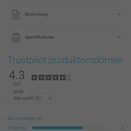
Alla priser är i svenska kronor (SEK), inklusive moms och
Beskrivning
exklusive porto.
Specifikationer
Trustpilot produktomdömen
4.3
AV
5
Språk
Alla omdömen (6)
5 Stjärnor
4