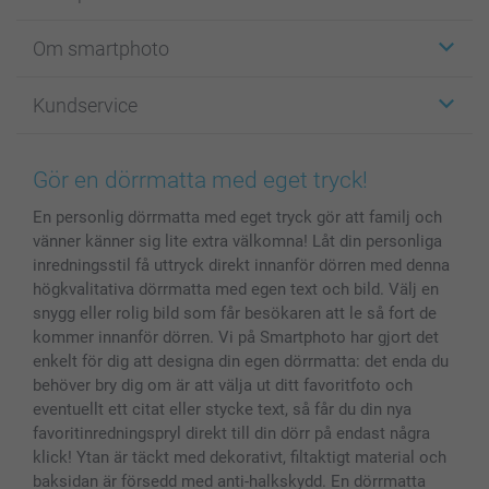
Etiketter
Om smartphoto
Fotokort
Fotopresenter
Om smartphoto
Kundservice
Fotoböcker
För affiliates
Canvas & Väggdekoration
Allmän integritetspolicy
Kontakta oss & FAQ
Bilder, Fotoförstoring & Fotohäften
Cookie Policy
smartgaranti
Gör en dörrmatta med eget tryck!
Skal till Mobil & Surfplatta
Sitemap
smartbonus
En personlig dörrmatta med eget tryck gör att familj och
MyNameBook
Villkor och garantier
Priser & betalning
vänner känner sig lite extra välkomna! Låt din personliga
Fotoalmanackor & Fotoagenda
Investor Relations
Status på beställningar
inredningsstil få uttryck direkt innanför dörren med denna
Fotoramar & Tillbehör
högkvalitativa dörrmatta med egen text och bild. Välj en
Presentkort
snygg eller rolig bild som får besökaren att le så fort de
kommer innanför dörren. Vi på Smartphoto har gjort det
Alla fotoprodukter
enkelt för dig att designa din egen dörrmatta: det enda du
behöver bry dig om är att välja ut ditt favoritfoto och
eventuellt ett citat eller stycke text, så får du din nya
favoritinredningspryl direkt till din dörr på endast några
klick! Ytan är täckt med dekorativt, filtaktigt material och
baksidan är försedd med anti-halkskydd. En dörrmatta