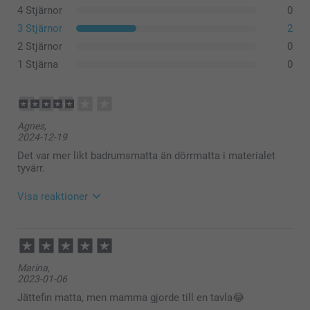
4 Stjärnor
0
3 Stjärnor
2
2 Stjärnor
0
1 Stjärna
0
Agnes,
2024-12-19
Det var mer likt badrumsmatta än dörrmatta i materialet
tyvärr.
Visa reaktioner
2025-01-10
11:02
Hej Agnes,
Marina,
2023-01-06
Tack för ditt omdöme och återkoppling.
Vi på kundservice arbetar varje dag för att bli bättre
Jättefin matta, men mamma gjorde till en tavla😂
och mer effektiva i våra svar, produktbeskrivningar