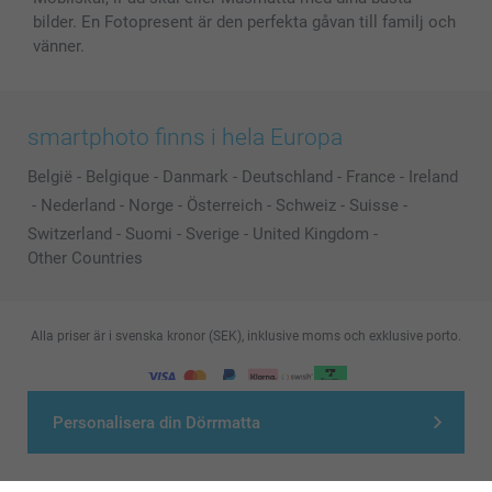
bilder. En Fotopresent är den perfekta gåvan till familj och
vänner.
smartphoto finns i hela Europa
België
-
Belgique
-
Danmark
-
Deutschland
-
France
-
Ireland
-
Nederland
-
Norge
-
Österreich
-
Schweiz
-
Suisse
-
Switzerland
-
Suomi
-
Sverige
-
United Kingdom
-
Other Countries
Alla priser är i svenska kronor (SEK), inklusive moms och exklusive porto.
© smartphoto group. All rights reserved
Personalisera din Dörrmatta