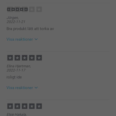
och service, vi är tacksamma när vi får konstruktiv
feedback från våra kunder som gör att vi kan bli ännu
bättre. Tack!
Jörgen,
Varma hälsningar,
2022-11-21
Miia @smartphoto
Bra produkt lätt att torka av
Visa reaktioner
2022-11-22
14:31
Hej Jörgen,
Elina Hjertman,
2022-11-17
Visst är det kul med en personlig dörrmatta som är
enkel att torka och som håller smutsen borta från
roligt ide
hallen!
Visa reaktioner
Varma hälsningar
Miia på smartphoto
2022-11-18
09:43
Hej Elina
Elsie Hakala,