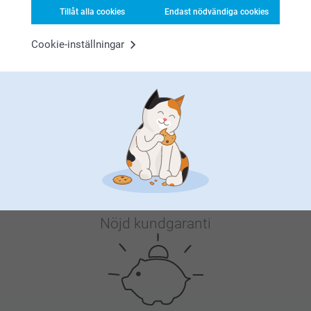
(1 omdömen)
(4 omdömen)
Tillåt alla cookies
Endast nödvändiga cookies
Cookie-inställningar
Varför
smartphoto
?
Nöjd kundgaranti