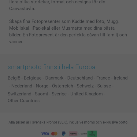
flera olika storlekar, format och designs för din
Canvastavla.
Skapa fina Fotopresenter som Kudde med foto, Mugg,
Mobilskal, iPad-skal eller Musmatta med dina bästa
bilder. En Fotopresent är den perfekta gåvan till familj och
vänner.
smartphoto finns i hela Europa
België
-
Belgique
-
Danmark
-
Deutschland
-
France
-
Ireland
-
Nederland
-
Norge
-
Österreich
-
Schweiz
-
Suisse
-
Switzerland
-
Suomi
-
Sverige
-
United Kingdom
-
Other Countries
Alla priser är i svenska kronor (SEK), inklusive moms och exklusive porto.