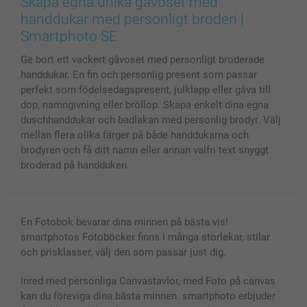
Skapa egna unika gåvoset med
Skal till Mobil & Surfplatta
Sitemap
smartbonus
handdukar med personligt broderi |
MyNameBook
Villkor och garantier
Priser & betalning
Smartphoto SE
Fotoalmanackor & Fotoagenda
Investor Relations
Status på beställningar
Ge bort ett vackert gåvoset med personligt broderade
Fotoramar & Tillbehör
handdukar. En fin och personlig present som passar
Presentkort
perfekt som födelsedagspresent, julklapp eller gåva till
Alla fotoprodukter
dop, namngivning eller bröllop. Skapa enkelt dina egna
duschhanddukar och badlakan med personlig brodyr. Välj
mellan flera olika färger på både handdukarna och
brodyren och få ditt namn eller annan valfri text snyggt
broderad på handduken.
En Fotobok bevarar dina minnen på bästa vis!
smartphotos Fotoböcker finns i många storlekar, stilar
och prisklasser, välj den som passar just dig.
Inred med personliga Canvastavlor, med Foto på canvas
kan du föreviga dina bästa minnen. smartphoto erbjuder