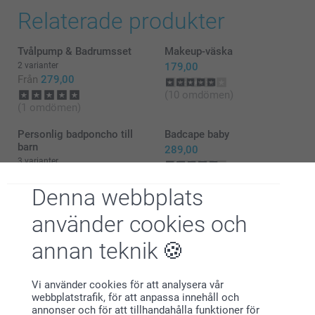
Relaterade produkter
Tvålpump & Badrumsset
Makeup-väska
2 varianter
179,00
Från
279,00
(10 omdömen)
(1 omdömen)
Personlig badponcho till
Badcape baby
barn
289,00
3 varianter
419,00
(7 omdömen)
Denna webbplats
(1 omdömen)
använder cookies och
annan teknik
Vi använder cookies för att analysera vår
Varför
smartphoto
?
webbplatstrafik, för att anpassa innehåll och
annonser och för att tillhandahålla funktioner för