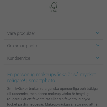
Våra produkter
Etiketter
Om smartphoto
Fotokort
Fotopresenter
Om smartphoto
Kundservice
Fotoböcker
För affiliates
Canvas & Väggdekoration
Allmän integritetspolicy
Kontakta oss & FAQ
Bilder, Fotoförstoring & Fotohäften
Cookie Policy
smartgaranti
En personlig makeupväska är så mycket
Skal till Mobil & Surfplatta
Sitemap
smartbonus
roligare! | smartphoto
MyNameBook
Villkor och garantier
Priser & betalning
Sminkväskor brukar vara ganska opersonliga och tråkiga
Fotoalmanackor & Fotoagenda
Investor Relations
Status på beställningar
till utseendet, men denna makeup-väska är betydligt
Fotoramar & Tillbehör
roligare! Låt ett favoritcitat eller din favoritbild pryda
Presentkort
locket på din neccesär. Makeup-väskan är stor nog att få