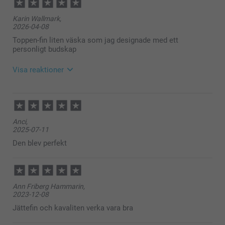
Karin Wallmark,
2026-04-08
Toppen-fin liten väska som jag designade med ett
personligt budskap
Visa reaktioner
2026-04-08
11:25
Hej Karin,
Anci,
Stort tack för dina ⭐️⭐️⭐️⭐️⭐️ och omdöme, vi är glada
2025-07-11
att du är nöjd med din makeup-väska!
Vi önskar dig en fin dag!
Den blev perfekt
Varma hälsningar,
Kirsi @smartphoto
Ann Friberg Hammarin,
2023-12-08
Jättefin och kavaliten verka vara bra