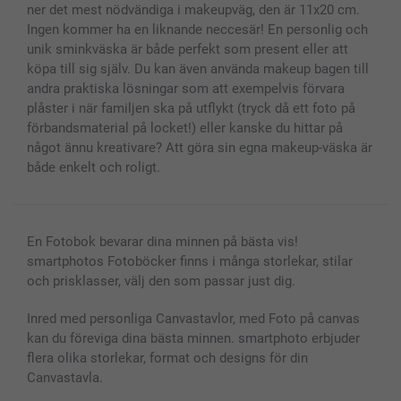
Alla fotoprodukter
ner det mest nödvändiga i makeupväg, den är 11x20 cm.
Ingen kommer ha en liknande neccesär! En personlig och
unik sminkväska är både perfekt som present eller att
köpa till sig själv. Du kan även använda makeup bagen till
andra praktiska lösningar som att exempelvis förvara
plåster i när familjen ska på utflykt (tryck då ett foto på
förbandsmaterial på locket!) eller kanske du hittar på
något ännu kreativare? Att göra sin egna makeup-väska är
både enkelt och roligt.
En Fotobok bevarar dina minnen på bästa vis!
smartphotos Fotoböcker finns i många storlekar, stilar
och prisklasser, välj den som passar just dig.
Inred med personliga Canvastavlor, med Foto på canvas
kan du föreviga dina bästa minnen. smartphoto erbjuder
flera olika storlekar, format och designs för din
Canvastavla.