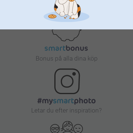
Nöjd kundgaranti
Bonus på alla dina köp
Letar du efter inspiration?