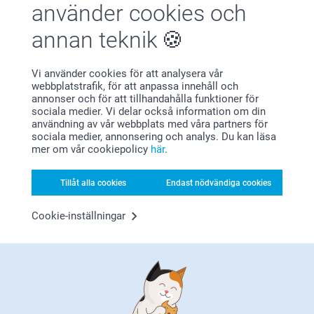
använder cookies och
(1 omdömen)
(266 omdömen)
annan teknik
Smart2Give Personliga
Personlig necessär
Gåvoset
2 varianter
Vi använder cookies för att analysera vår
Från
549,00
299,00
webbplatstrafik, för att anpassa innehåll och
annonser och för att tillhandahålla funktioner för
(5 omdömen)
sociala medier. Vi delar också information om din
användning av vår webbplats med våra partners för
sociala medier, annonsering och analys. Du kan läsa
mer om vår cookiepolicy
här
.
Tillåt alla cookies
Endast nödvändiga cookies
Varför
smartphoto
?
Cookie-inställningar