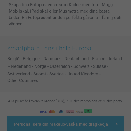
Skapa fina Fotopresenter som Kudde med foto, Mugg,
Mobilskal, iPad-skal eller Musmatta med dina bästa
bilder. En Fotopresent är den perfekta gåvan till familj och
vänner.
smartphoto finns i hela Europa
België
-
Belgique
-
Danmark
-
Deutschland
-
France
-
Ireland
-
Nederland
-
Norge
-
Österreich
-
Schweiz
-
Suisse
-
Switzerland
-
Suomi
-
Sverige
-
United Kingdom
-
Other Countries
Alla priser är i svenska kronor (SEK), inklusive moms och exklusive porto.
© smartphoto group. All rights reserved
Personalisera din Makeup-väska med dragkedja