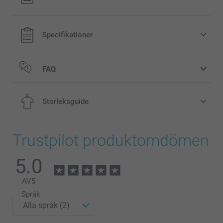
Specifikationer
FAQ
Storleksguide
Trustpilot produktomdömen
5.0
2-4 år
50-51 cm
AV
5
Språk
4-6 år
51-52 cm