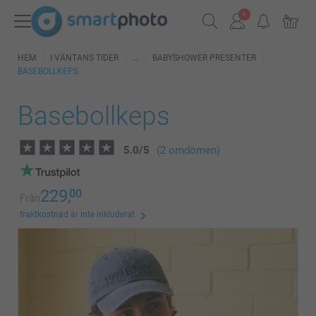
HEM
I VÄNTANS TIDER
BABYSHOWER PRESENTER
BASEBOLLKEPS
Basebollkeps
5.0
/
5
(2 omdömen)
229,
00
Från
fraktkostnad är inte inkluderat