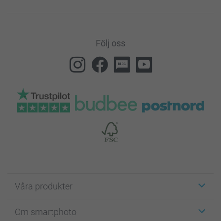
Följ oss
Våra produkter
Etiketter
Om smartphoto
Fotokort