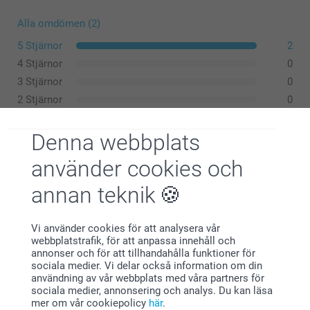
6-8 år
Alla omdömen (2)
5 Stjärnor
2
52-53 cm
4 Stjärnor
0
8-12 år
3 Stjärnor
0
2 Stjärnor
0
53-55 cm
1 Stjärna
0
Denna webbplats
använder cookies och
Tvätta:
XS-S
Malin,
Torktumla:
annan teknik
2026-06-27
52-54 cm
Stryka:
Fina färger
Bleka:
S-M
Vi använder cookies för att analysera vår
Visa reaktioner
webbplatstrafik, för att anpassa innehåll och
54-56 cm
annonser och för att tillhandahålla funktioner för
sociala medier. Vi delar också information om din
2026-06-29
M-L
användning av vår webbplats med våra partners för
11:01
sociala medier, annonsering och analys. Du kan läsa
Hej Malin,
mer om vår cookiepolicy
här
.
56-58 cm
Hilde Rohlfs - Huisman,