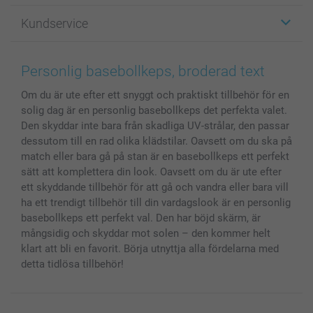
Fotopresenter
Om smartphoto
Kundservice
Fotoböcker
För affiliates
Canvas & Väggdekoration
Allmän integritetspolicy
Kontakta oss & FAQ
Bilder, Fotoförstoring & Fotohäften
Cookie Policy
smartgaranti
Personlig basebollkeps, broderad text
Skal till Mobil & Surfplatta
Sitemap
smartbonus
Om du är ute efter ett snyggt och praktiskt tillbehör för en
MyNameBook
Villkor och garantier
Priser & betalning
solig dag är en personlig basebollkeps det perfekta valet.
Fotoalmanackor & Fotoagenda
Investor Relations
Status på beställningar
Den skyddar inte bara från skadliga UV-strålar, den passar
Fotoramar & Tillbehör
dessutom till en rad olika klädstilar. Oavsett om du ska på
Presentkort
match eller bara gå på stan är en basebollkeps ett perfekt
sätt att komplettera din look. Oavsett om du är ute efter
Alla fotoprodukter
ett skyddande tillbehör för att gå och vandra eller bara vill
ha ett trendigt tillbehör till din vardagslook är en personlig
basebollkeps ett perfekt val. Den har böjd skärm, är
mångsidig och skyddar mot solen – den kommer helt
klart att bli en favorit. Börja utnyttja alla fördelarna med
detta tidlösa tillbehör!