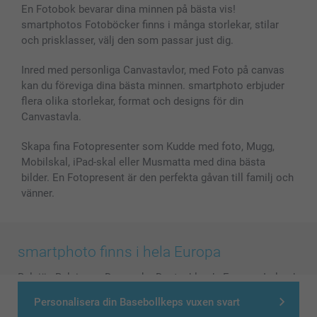
En Fotobok bevarar dina minnen på bästa vis!
smartphotos Fotoböcker finns i många storlekar, stilar
och prisklasser, välj den som passar just dig.
Inred med personliga Canvastavlor, med Foto på canvas
kan du föreviga dina bästa minnen. smartphoto erbjuder
flera olika storlekar, format och designs för din
Canvastavla.
Skapa fina Fotopresenter som Kudde med foto, Mugg,
Mobilskal, iPad-skal eller Musmatta med dina bästa
bilder. En Fotopresent är den perfekta gåvan till familj och
vänner.
smartphoto finns i hela Europa
België
-
Belgique
-
Danmark
-
Deutschland
-
France
-
Ireland
-
Nederland
-
Norge
-
Österreich
-
Schweiz
-
Suisse
-
Personalisera din Basebollkeps vuxen svart
Switzerland
-
Suomi
-
Sverige
-
United Kingdom
-