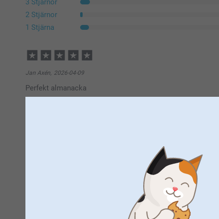
3 Stjärnor
2 Stjärnor
1 Stjärna
Jan Axén,
2026-04-09
Perfekt almanacka
Visa reaktioner
2026-04-10
10:13
Hej Jan,
Stort tack för de ⭐️⭐️⭐️⭐️⭐️ och ditt omdöme om våra 
Eva Häggblom,
2026-03-04
du valde oss för att skapa en kalender som är både p
Mycket fin i både kvalitet och färg.
beställde hos oss!
Varma hälsningar,
Kirsi @smartphoto
Visa reaktioner