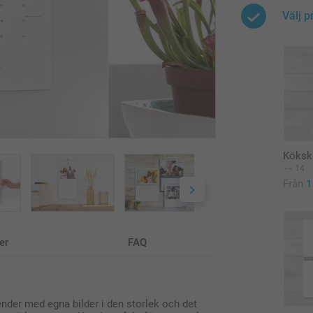
Välj p
Köksk
14
Från
1
er
FAQ
der med egna bilder i den storlek och det