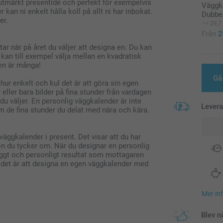
 utmärkt presentidé och perfekt för exempelvis
Väggk
kan ni enkelt hålla koll på allt ni har inbokat.
Dubbel
er.
29,7
Från
2
ar när på året du väljer att designa en. Du kan
 kan till exempel välja mellan en kvadratisk
ven är många!
Gå 
r enkelt och kul det är att göra sin egen
ar eller bara bilder på fina stunder från vardagen
du väljer. En personlig väggkalender är inte
Lever
m de fina stunder du delat med nära och kära.
väggkalender i present. Det visar att du har
gon du tycker om. När du designar en personlig
ggt och personligt resultat som mottagaren
tt det är att designa en egen väggkalender med
Mer in
Blev n