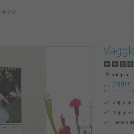
Väggk
199,
00
Från
fraktkostnad är in
Välj mella
Möjligt at
Hantera di