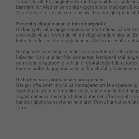
format du vill. En väggkalender med egna bilder är både en
barnfamiljer. Med en personlig väggkalender med egna bilder 
Varje månad får ni även njuta av nya, fina och glädjande bild
Personlig väggalmanacka från smartphoto
Du kan själv välja väggalmanackans startmånad, så det kvitt
även välja vilket format du vill att väggkalendern ska ha. Du
kalender eller en stor väggkalender i A3-format – alternati
Designa din egen väggkalender hos smartphoto och upplev hu
kalender. Välj ut bilder från semestrar, festliga tillställning
och skapa en personlig och unik fotokalender i den storlek 
bara en praktisk grej utan även en kärleksfull påminnelse o
Ge bort en stor väggkalender som present
Det gör ofta stort intryck på mottagaren att få en personlig 
tagit dig tid att med omtanke skapa något speciellt till nå
väggalmanacka med egna bilder slutar det ofta med ett sny
har stor glädje och nytta av hela året. Prova hur kul och lä
foton!