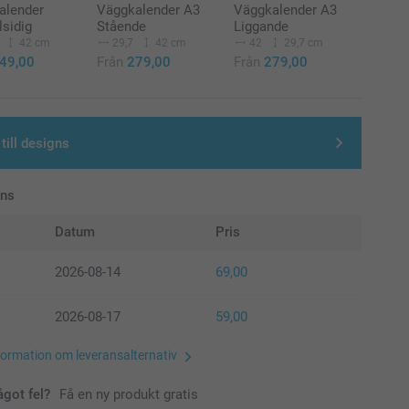
alender
Väggkalender A3
Väggkalender A3
sidig
Stående
Liggande
42 cm
29,7
42 cm
42
29,7 cm
49,00
Från
279,00
Från
279,00
till designs
ans
Datum
Pris
2026-08-14
69,00
2026-08-17
59,00
formation om leveransalternativ
ågot fel?
Få en ny produkt gratis