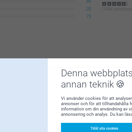
80
20
(1454 omdöme
73
Denna webbplats
annan teknik
väggkalendrar med egna bilder! Vi är glada att
Vi använder cookies för att analyser
ersonlig och praktisk. Tack för att du
annonser och för att tillhandahålla 
information om din användning av vå
annonsering och analys. Du kan läs
Tillåt alla cookies