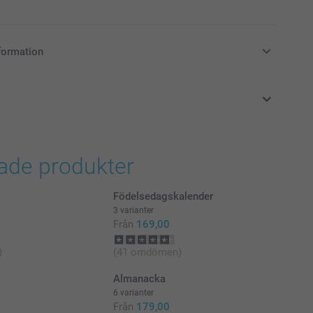
formation
i svenska kronor (SEK), inklusive moms och exklusive porto.
rade produkter
Födelsedagskalender
3 varianter
Från
169,00
)
(41 omdömen)
Almanacka
6 varianter
Från
179,00