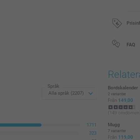
Prisin
Alla priser är 
FAQ
Relate
Språk
Bordskalender
2 varianter
Från
149,00
(149 omdömen
Mugg
1711
7 varianter
323
Från
119,00