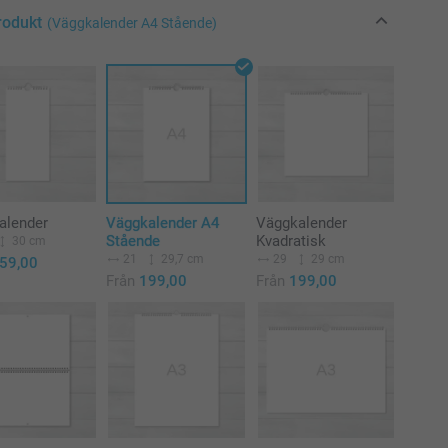
rodukt
(Väggkalender A4 Stående)
alender
Väggkalender A4
Väggkalender
Stående
Kvadratisk
30 cm
21
29,7 cm
29
29 cm
59,00
Från
199,00
Från
199,00