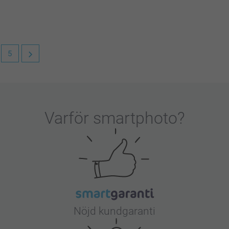
5
väggkalendrar med egna bilder! Vi är glada att
ersonlig och praktisk. Tack för att du
Varför
smartphoto
?
Nöjd kundgaranti