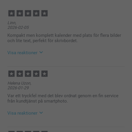
Linn,
2026-02-05
Kompakt men komplett kalender med plats för flera bilder
och lite text, perfekt för skrivbordet.
Visa reaktioner
2026-02-06
12:56
Hej Linn,
Helena Uzon,
Stort tack för dina ⭐️⭐️⭐️⭐️⭐️ och omdöme av din
2026-01-29
bordskalender med egna bilder.
Tack för att du valt att beställa hos oss.
Var ett tryckfel med det blev ordnat genom en fin service
Varma hälsningar
från kundtjänst på smartphoto.
Kirsi @smartphoto
Visa reaktioner
2026-01-30