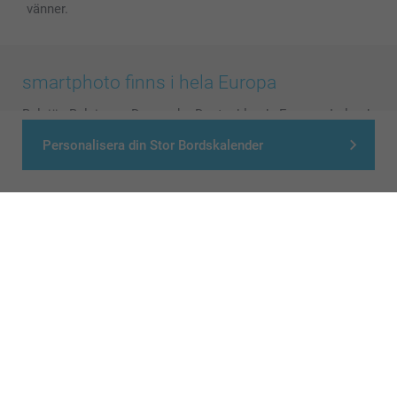
vänner.
smartphoto finns i hela Europa
België
-
Belgique
-
Danmark
-
Deutschland
-
France
-
Ireland
-
Nederland
-
Norge
-
Österreich
-
Schweiz
-
Suisse
-
Personalisera din Stor Bordskalender
Switzerland
-
Suomi
-
Sverige
-
United Kingdom
-
Other Countries
Alla priser är i svenska kronor (SEK), inklusive moms och exklusive porto.
© smartphoto group. All rights reserved