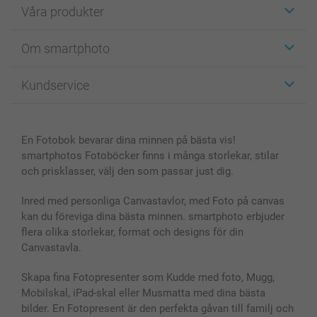
Våra produkter
Etiketter
Om smartphoto
Fotokort
Fotopresenter
Om smartphoto
Kundservice
Fotoböcker
För affiliates
Canvas & Väggdekoration
Allmän integritetspolicy
Kontakta oss & FAQ
Bilder, Fotoförstoring & Fotohäften
Cookie Policy
smartgaranti
En Fotobok bevarar dina minnen på bästa vis!
Skal till Mobil & Surfplatta
Sitemap
smartbonus
smartphotos Fotoböcker finns i många storlekar, stilar
MyNameBook
Villkor och garantier
Priser & betalning
och prisklasser, välj den som passar just dig.
Fotoalmanackor & Fotoagenda
Investor Relations
Status på beställningar
Fotoramar & Tillbehör
Inred med personliga Canvastavlor, med Foto på canvas
kan du föreviga dina bästa minnen. smartphoto erbjuder
Presentkort
flera olika storlekar, format och designs för din
Alla fotoprodukter
Canvastavla.
Skapa fina Fotopresenter som Kudde med foto, Mugg,
Mobilskal, iPad-skal eller Musmatta med dina bästa
bilder. En Fotopresent är den perfekta gåvan till familj och