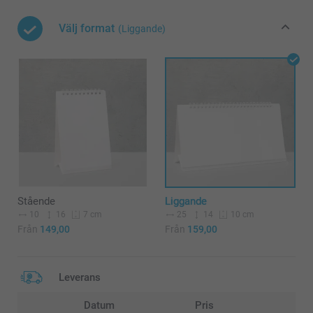
Välj format
(Liggande)
Stående
Liggande
10
16
25
14
7 cm
10 cm
Från
149,00
Från
159,00
Leverans
Datum
Pris