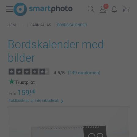
HEM
BARNKALAS
BORDSKALENDER
Bordskalender med
bilder
4.5
/
5
(149 omdömen)
159,
00
Från
fraktkostnad är inte inkluderat