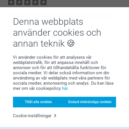
11:08
Hej
Albin Nilsson,
Så härligt att läsa, tack för ditt fina omdöme, vi är
2026-01-08
glada att ha dig som kund!
Denna webbplats
🩵-liga hälsningar
Supernöjd, otippat fina bilder och bra kvalitet på pappret!
Pernilla @smartphoto
använder cookies och
Visa reaktioner
annan teknik
2026-01-15
13:09
Vi använder cookies för att analysera vår
Hej Albin,
webbplatstrafik, för att anpassa innehåll och
Marianne Abrahamsson,
Stort tack för dina ⭐️⭐️⭐️⭐️⭐️ och omdöme av våra
annonser och för att tillhandahålla funktioner för
2026-01-07
kalendrar med egna bilder.
sociala medier. Vi delar också information om din
Visst är det härligt att kunna glädjas åt sina bästa
Helt okey!
användning av vår webbplats med våra partners för
bilder varje månad, hela året om 😊
sociala medier, annonsering och analys. Du kan läsa
Tack för att du valt att beställa hos oss.
mer om vår cookiepolicy
här
.
Visa reaktioner
Varma hälsningar
Kirsi @smartphoto
Tillåt alla cookies
Endast nödvändiga cookies
2026-01-15
14:02
Hej Marianne,
Cookie-inställningar
Sanna,
Stort tack för de ⭐️⭐️⭐️⭐️ och ditt omdöme om våra
2026-01-03
väggkalendrar med egna bilder! Det är verkligen en