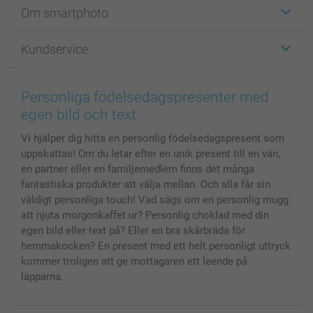
Etiketter
Om smartphoto
Fotokort
Fotopresenter
Om smartphoto
Kundservice
Fotoböcker
För affiliates
Canvas & Väggdekoration
Allmän integritetspolicy
Kontakta oss & FAQ
Bilder, Fotoförstoring & Fotohäften
Cookie Policy
smartgaranti
Personliga födelsedagspresenter med
Skal till Mobil & Surfplatta
Sitemap
smartbonus
egen bild och text
MyNameBook
Villkor och garantier
Priser & betalning
Vi hjälper dig hitta en personlig födelsedagspresent som
Fotoalmanackor & Fotoagenda
Investor Relations
Status på beställningar
uppskattas! Om du letar efter en unik present till en vän,
Fotoramar & Tillbehör
en partner eller en familjemedlem finns det många
Presentkort
fantastiska produkter att välja mellan. Och alla får sin
Alla fotoprodukter
väldigt personliga touch! Vad sägs om en personlig mugg
att njuta morgonkaffet ur? Personlig choklad med din
egen bild eller text på? Eller en bra skärbräda för
hemmakocken? En present med ett helt personligt uttryck
kommer troligen att ge mottagaren ett leende på
läpparna.