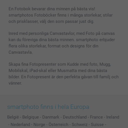
En Fotobok bevarar dina minnen på bästa vis!
smartphotos Fotoböcker finns i många storlekar, stilar
och prisklasser, välj den som passar just dig.
Inred med personliga Canvastavlor, med Foto på canvas
kan du föreviga dina bästa minnen. smartphoto erbjuder
flera olika storlekar, format och designs för din
Canvastavla.
Skapa fina Fotopresenter som Kudde med foto, Mugg,
Mobilskal, iPad-skal eller Musmatta med dina bästa
bilder. En Fotopresent är den perfekta gåvan till familj och
vänner.
smartphoto finns i hela Europa
België
-
Belgique
-
Danmark
-
Deutschland
-
France
-
Ireland
-
Nederland
-
Norge
-
Österreich
-
Schweiz
-
Suisse
-