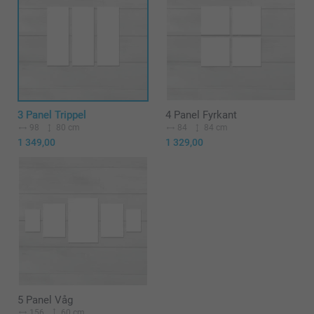
3 Panel Trippel
4 Panel Fyrkant
98
80 cm
84
84 cm
1 349,00
1 329,00
5 Panel Våg
156
60 cm