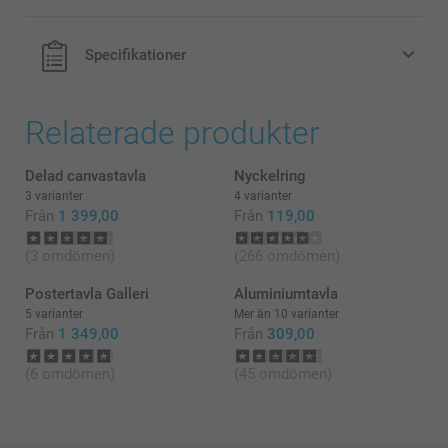
Specifikationer
Relaterade produkter
Delad canvastavla
Nyckelring
3 varianter
4 varianter
Från
1 399,00
Från
119,00
(3 omdömen)
(266 omdömen)
Postertavla Galleri
Aluminiumtavla
5 varianter
Mer än 10 varianter
Från
1 349,00
Från
309,00
Vad är de exakta storlekarna på postertavlorna i min
komposition?
(6 omdömen)
(45 omdömen)