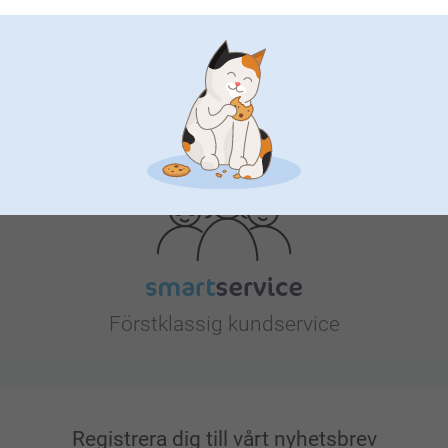
Letar du efter inspiration?
Förstklassig kundservice
Registrera dig till vårt nyhetsbrev