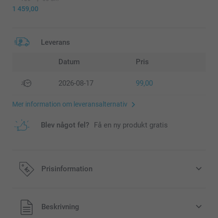
1 459,00
Leverans
Datum
Pris
2026-08-17
99,00
Mer information om leveransalternativ
Blev något fel?
Få en ny produkt gratis
Prisinformation
Alla priser är i svenska kronor (SEK), inklusive moms och
Beskrivning
exklusive porto.