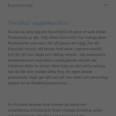
Fotopresenter
Om smartphoto
Kundservice
Fotoböcker
För affiliates
Canvas & Väggdekoration
Allmän integritetspolicy
Kontakta oss & FAQ
Bilder, Fotoförstoring & Fotohäften
Cookie Policy
smartgaranti
Flerdelad väggdekoration
Skal till Mobil & Surfplatta
Sitemap
smartbonus
Nu kan du dela upp din favoritbild och göra en unik Delad
MyNameBook
Villkor och garantier
Priser & betalning
Postertavla av det. Välj vilken form och i hur många delar
Fotoalmanackor & Fotoagenda
Investor Relations
Status på beställningar
Postertavlan ska vara i för att passa din vägg. För ett
Fotoramar & Tillbehör
klassiskt intryck välj tavlan med delar i samma storlek
Presentkort
och för ett mer vågat och häftigt intryck - välj exempelvis
kompositionen med delar i nedåtgående storlek där
Alla fotoprodukter
mittersta delen är störst. Med hjälp av vårt enkla verktyg
kan du lätt och snabbt sätta ihop din egen delade
postertavla. Inget ger ditt rum ett mer unikt och personligt
uttryck än en flerdelad postertavla.
En Fotobok bevarar dina minnen på bästa vis!
smartphotos Fotoböcker finns i många storlekar, stilar
och prisklasser, välj den som passar just dig.