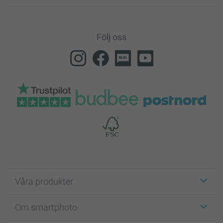
Följ oss
Våra produkter
Etiketter
Om smartphoto
Fotokort