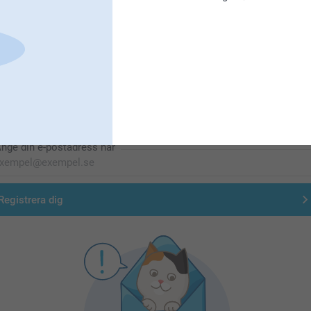
Förstklassig kundservice
Registrera dig till vårt nyhetsbrev
nge din e-postadress här
Registrera dig