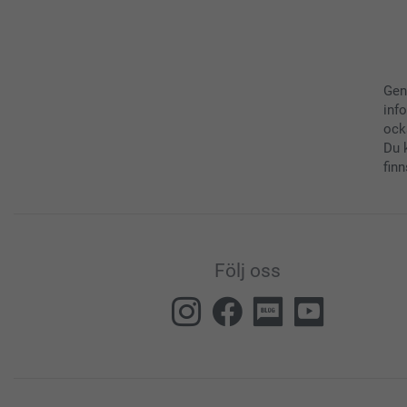
Gen
inf
ock
Du 
finn
Följ oss