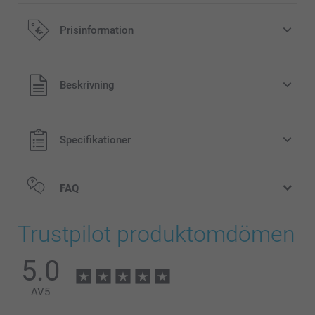
Prisinformation
Alla priser är i svenska kronor (SEK), inklusive moms och
Beskrivning
exklusive porto.
Specifikationer
FAQ
Trustpilot produktomdömen
5.0
AV
5