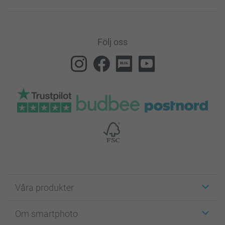
Följ oss
Våra produkter
Etiketter
Om smartphoto
Fotokort