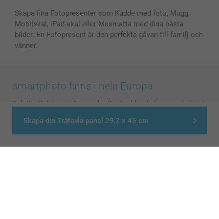
Skapa fina Fotopresenter som Kudde med foto, Mugg,
Mobilskal, iPad-skal eller Musmatta med dina bästa
bilder. En Fotopresent är den perfekta gåvan till familj och
vänner.
smartphoto finns i hela Europa
België
-
Belgique
-
Danmark
-
Deutschland
-
France
-
Ireland
-
Nederland
-
Norge
-
Österreich
-
Schweiz
-
Suisse
-
Skapa din Trätavla panel 29,2 x 45 cm
Switzerland
-
Suomi
-
Sverige
-
United Kingdom
-
Other Countries
Alla priser är i svenska kronor (SEK), inklusive moms och exklusive porto.
© smartphoto group. All rights reserved