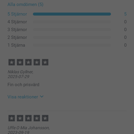
Alla omdömen (5)
5 Stjärnor
5
4 Stjärnor
0
3 Stjärnor
0
2 Stjärnor
0
1 Stjärna
0
Niklas Gyllner,
2025-07-29
Fin och prisvärd
Visa reaktioner
2025-07-31
08:59
Hej,
Uffe O Mia Johansson,
Stort tack för ditt omdöme av våra trätavlor! Det är
2023-09-19
verkligen ett härligt och enkelt sätt att förvandla