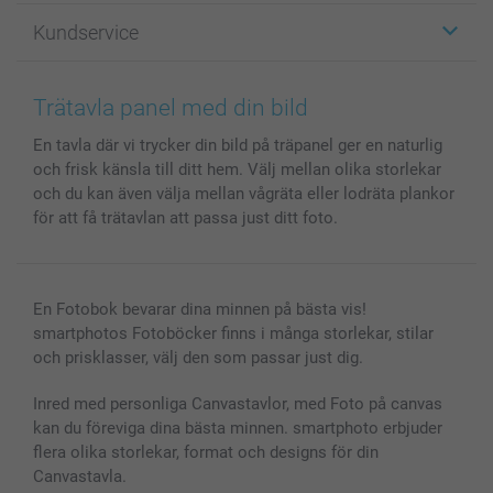
Fotopresenter
Om smartphoto
Kundservice
Fotoböcker
För affiliates
Canvas & Väggdekoration
Allmän integritetspolicy
Kontakta oss & FAQ
Bilder, Fotoförstoring & Fotohäften
Cookie Policy
smartgaranti
Trätavla panel med din bild
Skal till Mobil & Surfplatta
Sitemap
smartbonus
En tavla där vi trycker din bild på träpanel ger en naturlig
MyNameBook
Villkor och garantier
Priser & betalning
och frisk känsla till ditt hem. Välj mellan olika storlekar
Fotoalmanackor & Fotoagenda
Investor Relations
Status på beställningar
och du kan även välja mellan vågräta eller lodräta plankor
Fotoramar & Tillbehör
för att få trätavlan att passa just ditt foto.
Presentkort
Alla fotoprodukter
En Fotobok bevarar dina minnen på bästa vis!
smartphotos Fotoböcker finns i många storlekar, stilar
och prisklasser, välj den som passar just dig.
Inred med personliga Canvastavlor, med Foto på canvas
kan du föreviga dina bästa minnen. smartphoto erbjuder
flera olika storlekar, format och designs för din
Canvastavla.