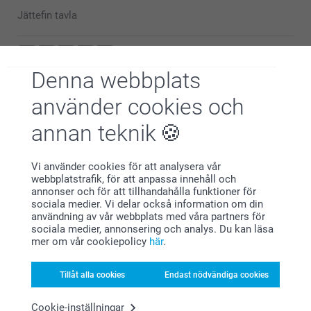
favoritbilder till ett personligt konstverk. Vi
Jättefin tavla
uppskattar att du delar med dig av din upplevelse!
Varma hälsningar,
Miia @smartphoto
Denna webbplats
Stefan Kilander,
2023-03-29
använder cookies och
Så sjukt nöjd med resultatet och kvaliten på denna tavla!
Trycket jag valde blev så bra och skarpt!
annan teknik
Visa reaktioner
Vi använder cookies för att analysera vår
webbplatstrafik, för att anpassa innehåll och
2023-04-12
annonser och för att tillhandahålla funktioner för
08:54
sociala medier. Vi delar också information om din
Hej,
användning av vår webbplats med våra partners för
Per Nyman,
Stort tack för dina 5 stjärnor och omdöme, kul att du
2022-01-06
sociala medier, annonsering och analys. Du kan läsa
är blev så nöjd med din trätavla, vi hoppas att du har
mer om vår cookiepolicy
här
.
glädje av den under lång tid framöver!
Sammantaget mycket nöjd// Per
Vi önskar dig en härlig dag!
Varma hälsningar,
Tillåt alla cookies
Endast nödvändiga cookies
Miia @smartphoto
Tanja Barrett,
Cookie-inställningar