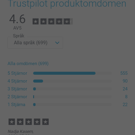
Trustpilot produktomdömen
Ramar upp till och med storlek 20 x 30 cm har stöd baktill, de
större storlekarna har väggfäste.
4.6
sortiment
AV
5
Språk
Alla omdömen (699)
5 Stjärnor
555
4 Stjärnor
90
3 Stjärnor
24
2 Stjärnor
8
1 Stjärna
22
Nadja Kasem,