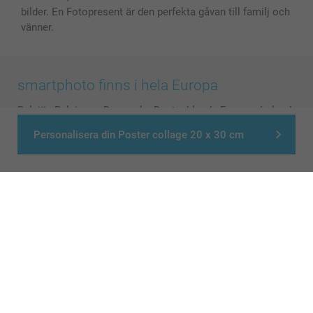
bilder. En Fotopresent är den perfekta gåvan till familj och
vänner.
smartphoto finns i hela Europa
België
-
Belgique
-
Danmark
-
Deutschland
-
France
-
Ireland
-
Nederland
-
Norge
-
Österreich
-
Schweiz
-
Suisse
-
Personalisera din Poster collage 20 x 30 cm
Switzerland
-
Suomi
-
Sverige
-
United Kingdom
-
Other Countries
Alla priser är i svenska kronor (SEK), inklusive moms och exklusive porto.
© smartphoto group. All rights reserved