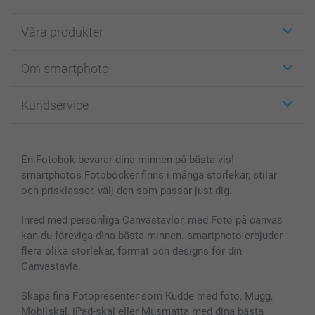
Våra produkter
Etiketter
Om smartphoto
Fotokort
Fotopresenter
Om smartphoto
Kundservice
Fotoböcker
För affiliates
Canvas & Väggdekoration
Allmän integritetspolicy
Kontakta oss & FAQ
Bilder, Fotoförstoring & Fotohäften
Cookie Policy
smartgaranti
En Fotobok bevarar dina minnen på bästa vis!
Skal till Mobil & Surfplatta
Sitemap
smartbonus
smartphotos Fotoböcker finns i många storlekar, stilar
MyNameBook
Villkor och garantier
Priser & betalning
och prisklasser, välj den som passar just dig.
Fotoalmanackor & Fotoagenda
Investor Relations
Status på beställningar
Fotoramar & Tillbehör
Inred med personliga Canvastavlor, med Foto på canvas
kan du föreviga dina bästa minnen. smartphoto erbjuder
Presentkort
flera olika storlekar, format och designs för din
Alla fotoprodukter
Canvastavla.
Skapa fina Fotopresenter som Kudde med foto, Mugg,
Mobilskal, iPad-skal eller Musmatta med dina bästa