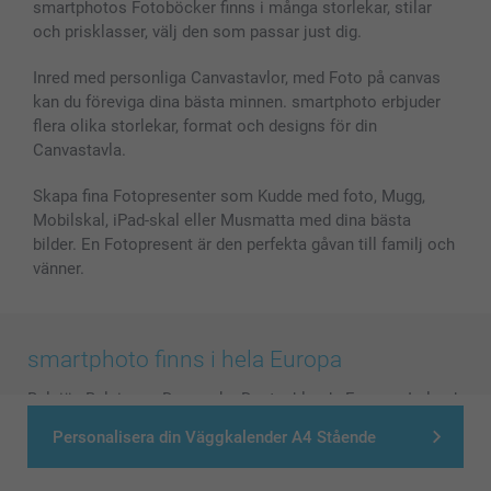
smartphotos Fotoböcker finns i många storlekar, stilar
MyNameBook
Villkor och garantier
Priser & betalning
och prisklasser, välj den som passar just dig.
Fotoalmanackor & Fotoagenda
Investor Relations
Status på beställningar
Fotoramar & Tillbehör
Inred med personliga Canvastavlor, med Foto på canvas
kan du föreviga dina bästa minnen. smartphoto erbjuder
Presentkort
flera olika storlekar, format och designs för din
Alla fotoprodukter
Canvastavla.
Skapa fina Fotopresenter som Kudde med foto, Mugg,
Mobilskal, iPad-skal eller Musmatta med dina bästa
bilder. En Fotopresent är den perfekta gåvan till familj och
vänner.
smartphoto finns i hela Europa
België
-
Belgique
-
Danmark
-
Deutschland
-
France
-
Ireland
-
Nederland
-
Norge
-
Österreich
-
Schweiz
-
Suisse
-
Personalisera din Väggkalender A4 Stående
Switzerland
-
Suomi
-
Sverige
-
United Kingdom
-
Other Countries