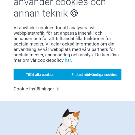
använder cookies och
Varma hälsningar,
Kirsi @smartphoto
annan teknik
2026-03-05
08:51
Hej Eva
Vi använder cookies för att analysera vår
Sture Kenneth Lindborg,
webbplatstrafik, för att anpassa innehåll och
2026-03-02
Tack så mycket för din recension!
annonser och för att tillhandahålla funktioner för
Tryggt och bra köp !
sociala medier. Vi delar också information om din
Vad roligt att höra att du är nöjd med både kvaliteten
användning av vår webbplats med våra partners för
och färgerna på väggkalendern.
sociala medier, annonsering och analys. Du kan läsa
Visa reaktioner
mer om vår cookiepolicy
här
.
Vi uppskattar verkligen din feedback!
2026-03-03
Varma hälsningar
Tillåt alla cookies
Endast nödvändiga cookies
13:25
Hej Sture Kenneth,
Zeinab @smartphoto
DrAlwine Berggren,
Stort tack för dina ⭐️⭐️⭐️⭐️⭐️ och omdöme av våra
Cookie-inställningar
2026-02-27
väggkalendrar med egna bilder.
Tack för att du valt att beställa hos oss.
Rolig present!
Varma hälsningar
Kirsi @smartphoto
Visa reaktioner
2026-03-03
13:16