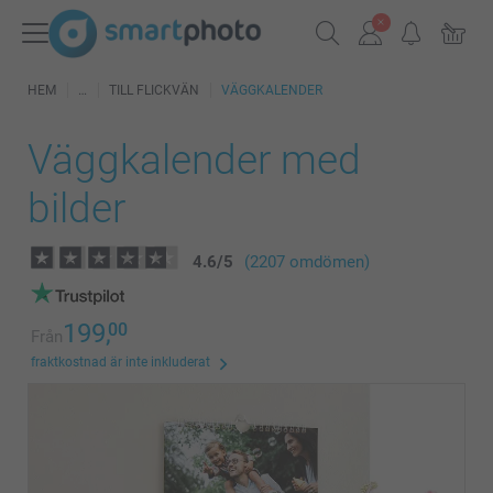
HEM
TILL FLICKVÄN
VÄGGKALENDER
Väggkalender med
bilder
4.6
/
5
(2207 omdömen)
199,
00
Från
fraktkostnad är inte inkluderat