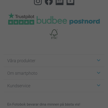
Våra produkter
Etiketter
Om smartphoto
Fotokort
Fotopresenter
Om smartphoto
Kundservice
Fotoböcker
För affiliates
Canvas & Väggdekoration
Allmän integritetspolicy
Kontakta oss & FAQ
Bilder, Fotoförstoring & Fotohäften
Cookie Policy
smartgaranti
En Fotobok bevarar dina minnen på bästa vis!
Skal till Mobil & Surfplatta
Sitemap
smartbonus