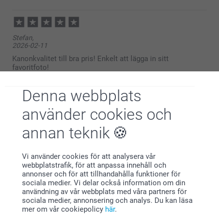
2026-04-15
14:52
Hej Tina,
Stefan,
Wow, tusen tack för ditt fina omdöme av våra
2026-02-11
akrylglastavlor! Ett enkelt och superläckert sätt att
skapa ett eget konstverk med favoritbilden 😊
Kanonkvalitet till bra pris! Enkelt att lägga in sitt
Varma hälsningar
favoritfoto!
Kirsi @smartphoto
Visa reaktioner
Denna webbplats
använder cookies och
2026-02-13
09:14
annan teknik
Hej Stefan,
Omprakash Sarkar,
Stort tack för ditt omdöme av våra akrylglastavlor!
2025-12-09
Det är ett fantastiskt sätt att skapa ett unikt
konstverk med din favoritbild – enkelt och stiligt!
Vi använder cookies för att analysera vår
Good print and product
🩵-liga hälsningar
webbplatstrafik, för att anpassa innehåll och
Kirsi @smartphoto
annonser och för att tillhandahålla funktioner för
Visa reaktioner
sociala medier. Vi delar också information om din
användning av vår webbplats med våra partners för
sociala medier, annonsering och analys. Du kan läsa
2025-12-10
mer om vår cookiepolicy
här
.
11:17