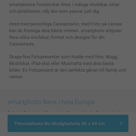
Skal till Mobil & Surfplatta
Sitemap
smartbonus
smartphotos Fotoböcker finns i många storlekar, stilar
MyNameBook
Villkor och garantier
Priser & betalning
och prisklasser, välj den som passar just dig.
Fotoalmanackor & Fotoagenda
Investor Relations
Status på beställningar
Fotoramar & Tillbehör
Inred med personliga Canvastavlor, med Foto på canvas
kan du föreviga dina bästa minnen. smartphoto erbjuder
Presentkort
flera olika storlekar, format och designs för din
Alla fotoprodukter
Canvastavla.
Skapa fina Fotopresenter som Kudde med foto, Mugg,
Mobilskal, iPad-skal eller Musmatta med dina bästa
bilder. En Fotopresent är den perfekta gåvan till familj och
vänner.
smartphoto finns i hela Europa
België
-
Belgique
-
Danmark
-
Deutschland
-
France
-
Ireland
-
Nederland
-
Norge
-
Österreich
-
Schweiz
-
Suisse
-
Personalisera din Akrylglastavla 40 x 60 cm
Switzerland
-
Suomi
-
Sverige
-
United Kingdom
-
Other Countries