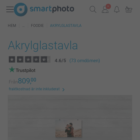
HEM
FOODIE
AKRYLGLASTAVLA
Akrylglastavla
4.6
/
5
(73 omdömen)
809,
00
Från
fraktkostnad är inte inkluderat