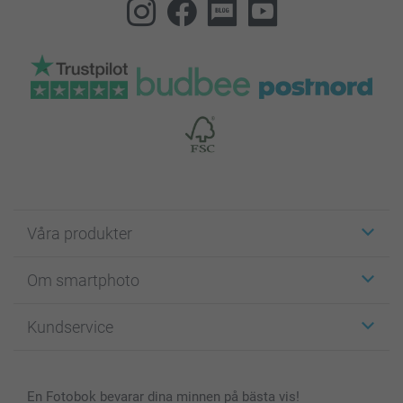
Våra produkter
Etiketter
Om smartphoto
Fotokort
Fotopresenter
Om smartphoto
Kundservice
Fotoböcker
För affiliates
Canvas & Väggdekoration
Allmän integritetspolicy
Kontakta oss & FAQ
Bilder, Fotoförstoring & Fotohäften
Cookie Policy
smartgaranti
En Fotobok bevarar dina minnen på bästa vis!