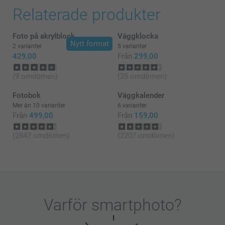
det är vi glada för!
Relaterade produkter
Du får gärna kontakta oss om din produkt inte är så
som du har förväntat dig, så ska vi kika på om något
har blivit fel i tillverkningen. Du når oss via
Foto på akrylblock
Väggklocka
formuläret här:
Nytt format
https://www.smartphoto.se/kontaktaoss
2 varianter
5 varianter
🩵-liga hälsningar,
429,00
Från
299,00
Kirsi @smartphoto
(9 omdömen)
(35 omdömen)
Fotobok
Väggkalender
Mer än 10 varianter
6 varianter
Från
499,00
Från
159,00
(2847 omdömen)
(2207 omdömen)
Varför
smartphoto
?