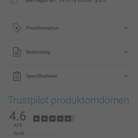
Blev något fel?
Få en ny produkt gratis
Prisinformation
Alla priser är i svenska kronor (SEK), inklusive moms och
Beskrivning
exklusive porto.
Specifikationer
Trustpilot produktomdömen
4.6
AV
5
Språk