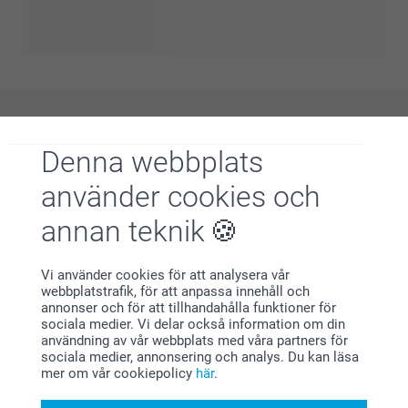
speciellt? Vi har valt ut en rad produkter just för ett sådant
tillfälle! Inte nog med att det skapar fantastiska
fototillfällen, det hjälper också till att identifiera er grupp på
livliga platser. Dessutom kommer alla att känna sig som en
del av den innersta kretsen med personliga produkter.
Varför
smartphoto
?
Denna webbplats
använder cookies och
annan teknik
Vi använder cookies för att analysera vår
webbplatstrafik, för att anpassa innehåll och
annonser och för att tillhandahålla funktioner för
Nöjd kundgaranti
sociala medier. Vi delar också information om din
användning av vår webbplats med våra partners för
sociala medier, annonsering och analys. Du kan läsa
mer om vår cookiepolicy
här
.