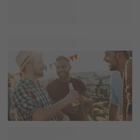
resten av era liv tillsammans finns smartphoto här för att
hjälpa er att göra er stora dag så minnesvärd som möjligt.
Ta en titt på vårt utbud av save the date-kort,
inbjudningskort, bröllopsdekorationer och tackgåvor till
gästerna med olika bröllopsdesigner. Låt oss göra ert
bröllop till en fantastisk och oförglömlig dag!
Är du ansvarig för att organisera en svensexa och letar
efter unika och minnesvärda sätt att göra tillfället ännu mer