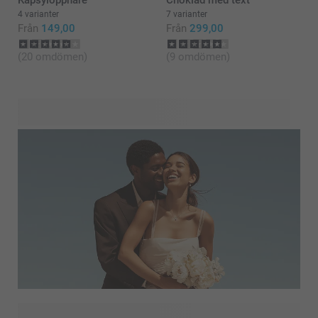
Kapsylöppnare
Choklad med text
4 varianter
7 varianter
Från
149,00
Från
299,00
(20 omdömen)
(9 omdömen)
När du och din partner har bestämt er för att tillbringa