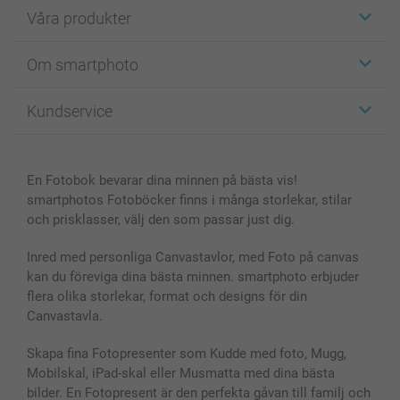
Våra produkter
Etiketter
Om smartphoto
Fotokort
Fotopresenter
Om smartphoto
Kundservice
Fotoböcker
För affiliates
Canvas & Väggdekoration
Allmän integritetspolicy
Kontakta oss & FAQ
Bilder, Fotoförstoring & Fotohäften
Cookie Policy
smartgaranti
En Fotobok bevarar dina minnen på bästa vis!
Skal till Mobil & Surfplatta
Sitemap
smartbonus
smartphotos Fotoböcker finns i många storlekar, stilar
MyNameBook
Villkor och garantier
Priser & betalning
och prisklasser, välj den som passar just dig.
Fotoalmanackor & Fotoagenda
Investor Relations
Status på beställningar
Fotoramar & Tillbehör
Inred med personliga Canvastavlor, med Foto på canvas
kan du föreviga dina bästa minnen. smartphoto erbjuder
Presentkort
flera olika storlekar, format och designs för din
Alla fotoprodukter
Canvastavla.
Skapa fina Fotopresenter som Kudde med foto, Mugg,
Mobilskal, iPad-skal eller Musmatta med dina bästa
bilder. En Fotopresent är den perfekta gåvan till familj och